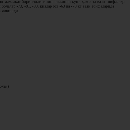
ган мамлакат биринчилигининг иккинчи куни ҳам 5 та вазн тоифасида
олалар -73, -81, -90, қизлар эса -63 ва -70 кг вазн тоифаларида
а чиқишди.
и
ояти)