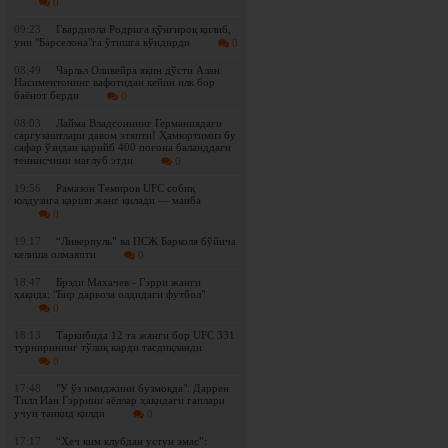
0
09:23
Гвардиола Родрига қўнғироқ қилиб,
уни "Барселона"га ўтишга кўндирди
0
08:49
Чарльз Оливейра яқин дўсти Алан
Насиментонинг вафотидан кейин илк бор
баёнот берди
0
08:03
Лайма Владсоннинг Германиядаги
саргузаштлари давом этяпти! Ҳамюртимиз бу
сафар ўзидан қарийб 400 поғона баланддаги
теннисчини мағлуб этди
0
19:56
Рамазон Темиров UFC собиқ
юлдузига қарши жанг қилади — манба
0
19:17
“Ливерпуль” ва ПСЖ Барколя бўйича
келиша олмаяпти
0
18:47
Брэди Махачев - Гэрри жанги
ҳақида: "Бир дарвоза олдидаги футбол"
0
18:13
Таркибида 12 та жанги бор UFC 331
турнирининг тўлиқ карди тасдиқланди
0
17:48
"У ўз имиджини бузмоқда". Даррен
Тилл Иан Гэррини аёллар ҳақидаги гаплари
учун танқид қилди
0
17:17
“Ҳеч ким клубдан устун эмас”: