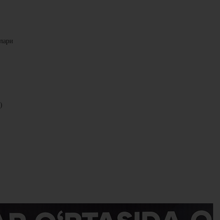
рлари
)