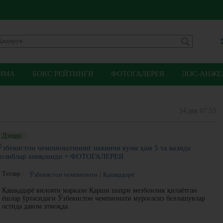
ММА
БОКС РЕЙТИНГИ
ФОТОГАЛЕРЕЯ
ЛОС-АНЖЕЛ
14 дек 07:53
Дзюдо
Ўзбекистон чемпионатининг иккинчи куни ҳам 5 та вазнда
ғолиблар аниқланди + ФОТОГАЛЕРЕЯ
Теглар :
Ўзбекистон чемпионати
Қашқадарё
Қашқадарё вилояти маркази Қарши шаҳри мезбонлик қилаётган
ёшлар ўртасидаги Ўзбекистон чемпионати муросасиз беллашувлар
остида давом этмоқда.