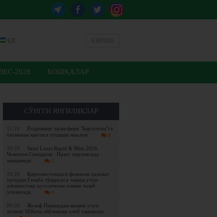
UZ
КИРИШ
ЕС-2028
БОШҚАЛАР
СЎНГГИ ЯНГИЛИКЛАР
11:24
Родрининг трансфери "Барселона"га
тахминан қанчага тушиши маълум
0
10:59
Saint Louis Rapid & Blitz 2026.
Чемпион Синдаров - Прагг партиясида
аниқланди
0
10:28
Қирғизистондаги фожеали ҳалокат
ортидан Ғалаба чўққисига чиқиш учун
алпинистлар рухсатнома олиши талаб
этилмоқда
0
09:56
Жозеф Паркердан кокаин учун
допинг бўйича айбловлар олиб ташланди