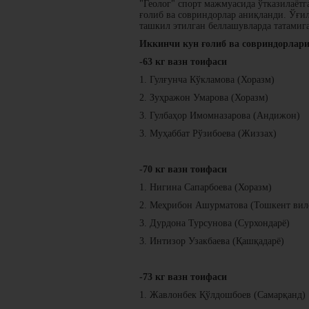
"Геолог" спорт мажмуасида ўтказилаёт
ғолиб ва совриндорлар аниқланди. Ўғил б
ташкил этилган беллашувларда татамиг
Иккинчи кун ғолиб ва совриндорлар
-63 кг вазн тоифаси
1. Гулғунча Кўкламова (Хоразм)
2. Зуҳражон Умарова (Хоразм)
3. Гулбаҳор Имомназарова (Андижон)
3. Муҳаббат Рўзибоева (Жиззах)
-70 кг вазн тоифаси
1. Нигина Сапарбоева (Хоразм)
2. Меҳрибон Ашурматова (Тошкент вил
3. Дурдона Турсунова (Сурхондарё)
3. Интизор Узакбаева (Қашқадарё)
-73 кг вазн тоифаси
1. Жавлонбек Қўлдошбоев (Самарқанд)