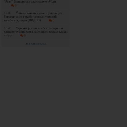
“Реал” Винисиусга ультиматум қўйди
0
17:07
Ўзбекистонлик сумочи ўзидан уч
баравар оғир рақиби устидан тарихий
ғалабага эришди (ВИДЕО)
0
16:49
Украина россиялик боксчиларнинг
халқаро турнирларга қайтишига кескин қарши
чиқди
0
яна янгиликлар