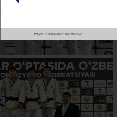
Раҳмат! Аллақачон сизлар биланман!