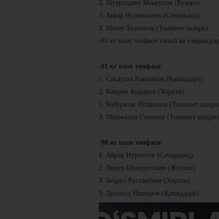
2. Мухриддин Маърупов (Бухоро)
3. Зафар Нурмаматов (Самарқанд)
3. Иноят Телманов (Тошкент шаҳри)
-81 кг вазн тоифаси ғолиб ва совриндо
-81 кг вазн тоифаси
1. Саъдулла Равшанов (Қашқадарё)
2. Камрон Қодиров (Хоразм)
3. Бобуржон Йўлдошев (Тошкент шаҳри
3. Миржаҳон Сувонов (Тошкент шаҳри)
-90 кг вазн тоифаси
1. Аброр Нурматов (Самарқанд)
2. Темур Шукуруллаев (Жиззах)
3. Беҳруз Рустамбоев (Хоразм)
3. Дилшод Наширов (Қашқадарё)