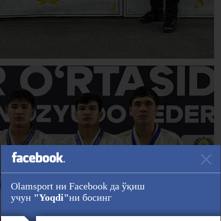
Olamsport ни Facebook да ўқиш
учун
"Yoqdi"
ни босинг