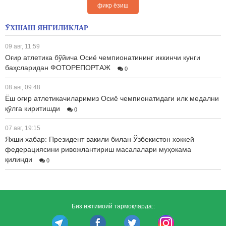
фикр ёзиш
ЎХШАШ ЯНГИЛИКЛАР
09 авг, 11:59
Оғир атлетика бўйича Осиё чемпионатининг иккинчи кунги
баҳсларидан ФОТОРЕПОРТАЖ
0
08 авг, 09:48
Ёш оғир атлетикачиларимиз Осиё чемпионатидаги илк медални
қўлга киритишди
0
07 авг, 19:15
Яхши хабар: Президент вакили билан Ўзбекистон хоккей
федерациясини ривожлантириш масалалари муҳокама
қилинди
0
Биз ижтимоий тармоқларда::