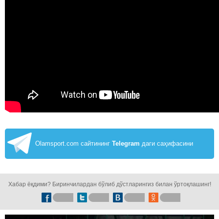
Olamsport.com сайтининг
Telegram
даги саҳифасини
кузатинг!
Хабар ёқдими? Биринчилардан бўлиб дўстларингиз билан ўртоқлашинг!