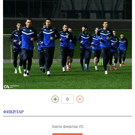
0
ФИКРЛАР
барча фикрлар (0)