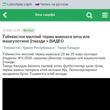
Lotinchada o'qish
Читать на русском
Бош саҳифа
18 мар 11:04
Футбол
Ўзбекистон миллий терма жамоаси кеча илк
машғулотини ўтказди + ВИДЕО
Ўзбекистон
Қирғиз Республикаси
Тимур Кападзе
Ўзбекистон миллий терма жамоаси 20 ва 25 март кунлари
ўтадиган ЖЧ-2026 саралаш ўйинлар олдидан илк машғулотини
ўтказди.
Тимур Кападзе йиғинга таклиф этган футболчилар ҳали тўлиқ
терма жамоа лагерига етиб келгани йўқ. Легионерларнинг
аксарияти бугун Тошкентга етиб келади.