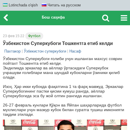
Lotinchada o'qish
Читать на русском
Бош саҳифа
23 фев 15:22
Футбол
Ўзбекистон Суперкубоги Тошкентга етиб келди
Пахтакор
Ўзбекистон суперкубоги
Насаф
Ўзбекистон Суперкубоги ғолиби учун ишланган махсус соврин
пойтахт Тошкентга етиб келди.
Эндиликда эркаклар ва аёллар ўртасидаги Суперкубок
учрашуви ғолиблари мана шундай кубокларни ўзиники қилиб
олади.
Изоҳ. Ҳар икки кубокда фақатгина 1 та фарқ мавжуд. Эркаклар
Суперкубогининг пастки қисми кумуш рангда, аёллар
Суперкубогида эса бу жой олтин рангида ишланган.
26-27 февраль кунлари Қўқон ва Яйпан шаҳарларида футбол
мухлислари учун мазкур кубок билан суратга тушиш имконияти
тақдим этилади.