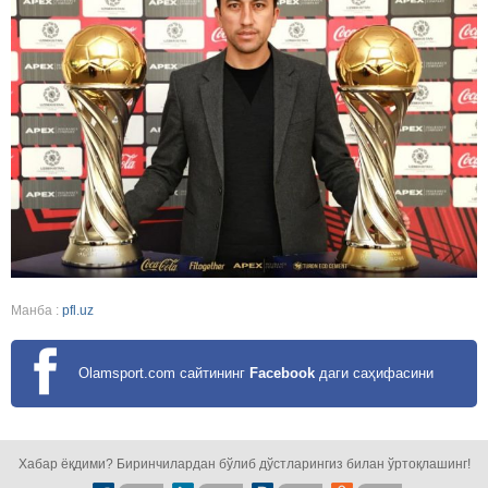
Манба :
pfl.uz
Olamsport.com сайтининг
Facebook
даги саҳифасини
кузатинг!
Хабар ёқдими? Биринчилардан бўлиб дўстларингиз билан ўртоқлашинг!