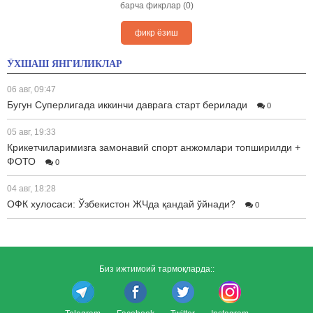
барча фикрлар (0)
фикр ёзиш
ЎХШАШ ЯНГИЛИКЛАР
06 авг, 09:47
Бугун Суперлигада иккинчи даврага старт берилади
0
05 авг, 19:33
Крикетчиларимизга замонавий спорт анжомлари топширилди +
ФОТО
0
04 авг, 18:28
ОФК хулосаси: Ўзбекистон ЖЧда қандай ўйнади?
0
Биз ижтимоий тармоқларда::