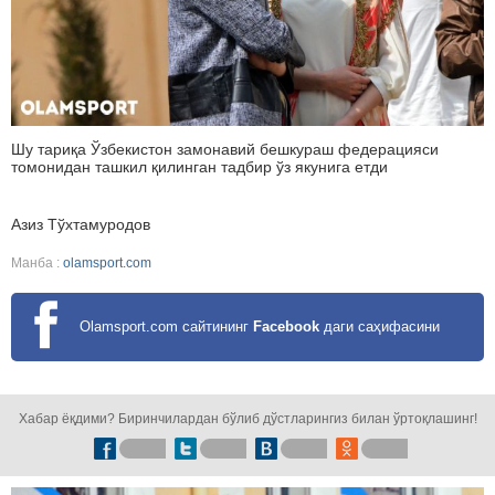
Шу тариқа Ўзбекистон замонавий бешкураш федерацияси
томонидан ташкил қилинган тадбир ўз якунига етди
Азиз Тўхтамуродов
Манба :
olamsport.com
Olamsport.com сайтининг
Facebook
даги саҳифасини
кузатинг!
Хабар ёқдими? Биринчилардан бўлиб дўстларингиз билан ўртоқлашинг!