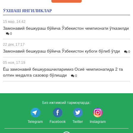
ЎХШАШ ЯНГИЛИКЛАР
15 мар, 14:42
Замонавий бешкураш бўйича Ўзбекистон чемпионати ўтказилди
0
22 дек, 17:17
Замонавий бешкураш бўйича Ўзбекистон кубоги бўлиб ўтди
0
05 ноя, 17:19
Ёш замонавий бешкурашчиларимиз Осиё чемпионатида 2 та
олтин медалга сазовор бўлишди
0
Биз ижтимоий тармоқларда::
Telegram
Facebook
Twitter
Instagram