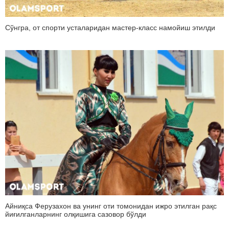
Сўнгра, от спорти усталаридан мастер-класс намойиш этилди
Айниқса Ферузахон ва унинг оти томонидан ижро этилган рақс
йиғилганларнинг олқишига сазовор бўлди