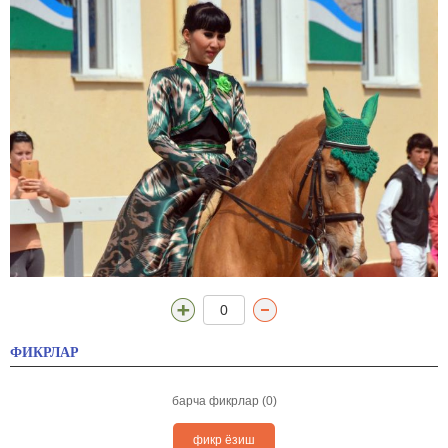
0
ФИКРЛАР
барча фикрлар (0)
фикр ёзиш