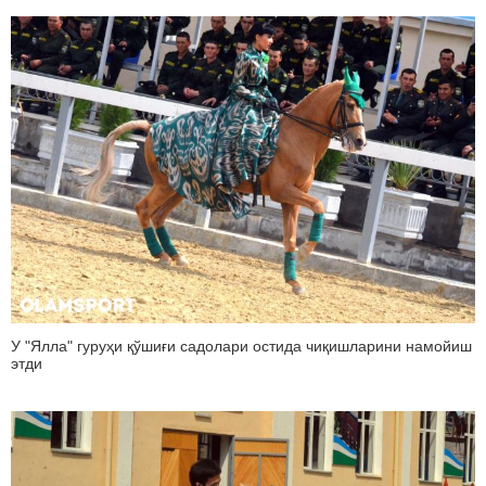
У "Ялла" гуруҳи қўшиғи садолари остида чиқишларини намойиш
этди