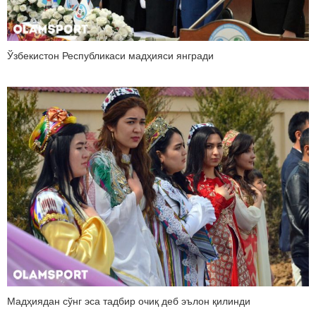
Ўзбекистон Республикаси мадҳияси янгради
Мадҳиядан сўнг эса тадбир очиқ деб эълон қилинди