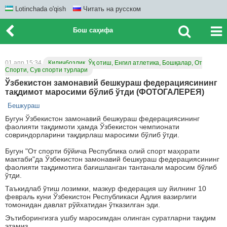
Lotinchada o'qish
Читать на русском
Бош саҳифа
01 апр 15:34
Қиличбозлик, Ўқ отиш, Енгил атлетика, Бошқалар, От
Спорти, Сув спорти турлари
Ўзбекистон замонавий бешкураш федерациясининг
тақдимот маросими бўлиб ўтди (ФОТОГАЛЕРЕЯ)
Бешкураш
Бугун Ўзбекистон замонавий бешкураш федерациясининг
фаолияти тақдимоти ҳамда Ўзбекистон чемпионати
совриндорларини тақдирлаш маросими бўлиб ўтди.
Бугун "От спорти бўйича Республика олий спорт маҳорати
мактаби"да Ўзбекистон замонавий бешкураш федерациясининг
фаолияти тақдимотига бағишланган тантанали маросим бўлиб
ўтди.
Таъкидлаб ўтиш лозимки, мазкур федерация шу йилнинг 10
февраль куни Ўзбекистон Республикаси Адлия вазирлиги
томонидан давлат рўйхатидан ўтказилган эди.
Эътиборингизга ушбу маросимдан олинган суратларни тақдим
этамиз.