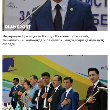
Федерация Президенти Фаррух Фазлиев сўзга чиқиб,
ташкилотнинг келажакдаги режалари, мақсадлари ҳақида нутқ
сўзлади