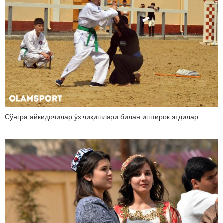
Сўнгра айкидочилар ўз чиқишлари билан иштирок этдилар