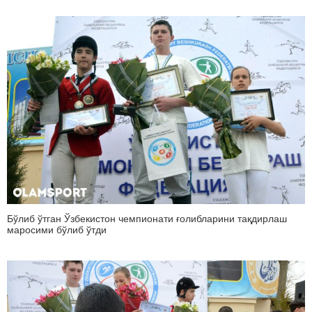
Бўлиб ўтган Ўзбекистон чемпионати ғолибларини тақдирлаш
маросими бўлиб ўтди