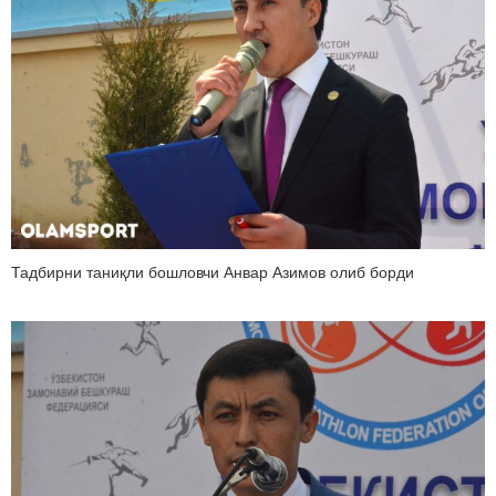
Тадбирни таниқли бошловчи Анвар Азимов олиб борди