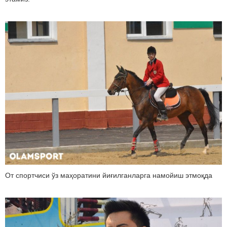
От спортчиси ўз маҳоратини йиғилганларга намойиш этмоқда