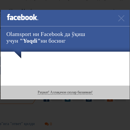
жанг бўлди. Мен ўзимни жуда яхши ҳис қилдим, гарчи мен тез ёрдам
 уйғонган бўлсам ҳам. Танамда ҳеч қандай оғриқ йўқ эди. Лекин
и рост – ўзимдан қўшганим йўқ”, - дея фикр билдирди Митчелл.
 қарши жангнинг биринчи раундида нокаутга учраганди.
Olamsport ни Facebook да ўқиш
учун
"Yoqdi"
ни босинг
Ҳавола :
ook
даги саҳифасини кузатинг!
Раҳмат! Аллақачон сизлар биланман!
нгиз билан
"ига "ответ" қилди
0