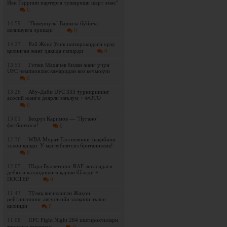
Йен Гэррини партерга тушириши шарт эмас"
0
14:59
"Ливерпуль" Баркола бўйича
келишувга эришди
0
14:27
Рой Жонс Усик иштирокидаги орзу
қилинган жанг ҳақида гапирди
0
13:53
Гэтжи Махачев билан жанг учун
UFC чемпионлик камаридан воз кечмоқчи
0
13:26
Абу-Даби UFC 333 турнирининг
асосий жанги деярли маълум + ФОТО
0
13:01
Беҳруз Каримов — "Лугано"
футболчиси!
0
12:36
WBА Мурат Гассиевнинг рақибини
эълон қилди. У мағлубиятсиз британиялик!
0
12:05
Шара Буллетнинг RAF лигасидаги
дебюти ватандошига қарши бўлади +
ПОСТЕР
0
11:43
Tўлиқ янгиланган Жаҳон
рейтингининг август ойи талқини эълон
қилинди
0
11:08
UFC Fight Night 284 иштирокчилари
тарозига чиқишди