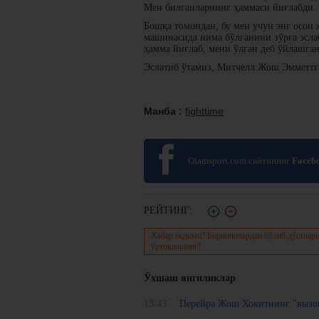
Мен билганларнинг ҳаммаси йиғлабди.
Бошқа томондан, бу мен учун энг осон 
машинасида нима бўлганини зўрға эслаб
ҳамма йиғлаб, мени ўлган деб ўйлашган
Эслатиб ўтамиз, Митчелл Жош Эмметтга
Манба :
fighttime
Olamsport.com сайтининг
Faceb
РЕЙТИНГ:
Хабар ёқдими? Биринчилардан бўлиб дўстлари
ўртоқлашинг!
Ўхшаш янгиликлар
13:43
Перейра Жош Хокитнинг "вызов