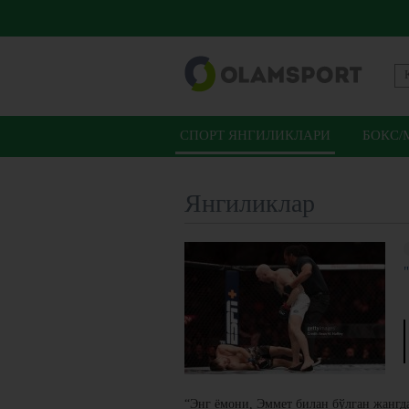
СПОРТ ЯНГИЛИКЛАРИ
БОКС/
Янгиликлар
“Энг ёмони, Эммет билан бўлган жангд