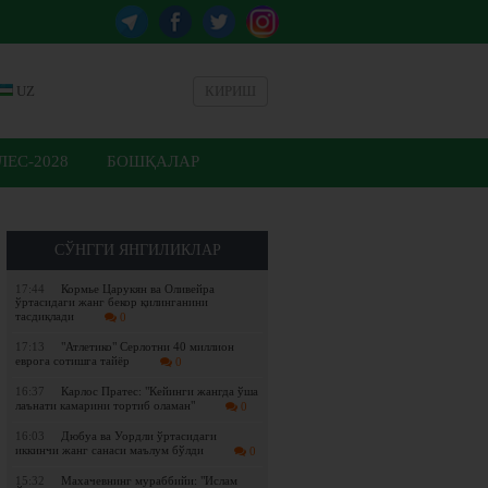
UZ
КИРИШ
ЕС-2028
БОШҚАЛАР
СЎНГГИ ЯНГИЛИКЛАР
17:44
Кормье Царукян ва Оливейра
ўртасидаги жанг бекор қилинганини
тасдиқлади
0
17:13
"Атлетико" Серлотни 40 миллион
еврога сотишга тайёр
0
16:37
Карлос Пратес: "Кейинги жангда ўша
лаънати камарини тортиб оламан"
0
16:03
Дюбуа ва Уордли ўртасидаги
иккинчи жанг санаси маълум бўлди
0
15:32
Махачевнинг мураббийи: "Ислам