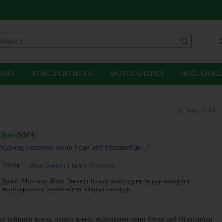
ММА
БОКС РЕЙТИНГИ
ФОТОГАЛЕРЕЯ
ЛОС-АНЖЕЛ
07 янв 07:49
Бокс/ММА
"Қариндошларим мени ўлди деб ўйлашибди..."
Теглар :
Жош Эмметт
Брайс Митчелл
Брайс Митчелл Жош Эмметт билан жангидаги чуқур нокаутга
яқинларининг муносабати ҳақида гапирди.
ан кейинги воқеа, чунки ҳамма яқинларим мени ўлган деб ўйлашибди.