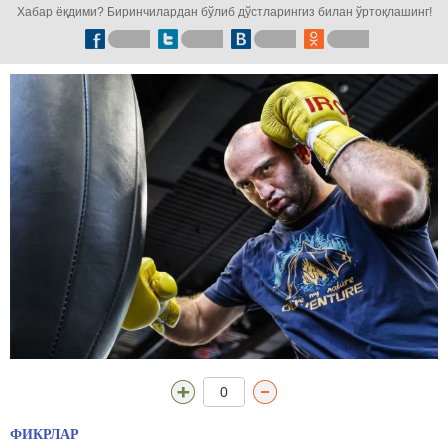
Хабар ёқдими? Биринчилардан бўлиб дўстларингиз билан ўртоқлашинг!
0
ФИКРЛАР