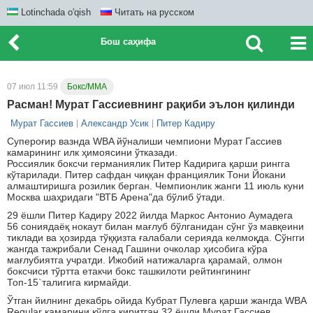
Lotinchada o'qish
Читать на русском
Бош саҳифа
07 июл 11:59
Бокс/ММА
Расман! Мурат Гассиевнинг рақиби эълон қилинди
Мурат Гассиев
Александр Усик
Питер Кадиру
Супероғир вазнда WBA йўналиши чемпиони Мурат Гассиев
камарининг илк ҳимоясини ўтказади.
Россиялик боксчи германиялик Питер Кадирига қарши рингга
кўтарилади. Питер сафдан чиққан франциялик Тони Йокани
алмаштиришга розилик берган. Чемпионлик жанги 11 июль куни
Москва шаҳридаги "ВТБ Арена"да бўлиб ўтади.
29 ёшли Питер Кадиру 2022 йилда Маркос Антонио Аумадега
56 сониядаёқ нокаут билан мағлуб бўлганидан сўнг ўз мавқеини
тиклади ва ҳозирда тўққизта ғалабали серияда келмоқда. Сўнгги
жангда тажрибали Сенад Гашини очколар ҳисобига кўра
мағлубиятга учратди. Ижобий натижаларга қарамай, олмон
боксчиси тўртта етакчи бокс ташкилоти рейтингининг
Топ-15`талигига кирмайди.
Ўтган йилнинг декабрь ойида Кубрат Пулевга қарши жангда WBA
Regular камарини қўлга киритган 32 ёшли Мурат Гассиев