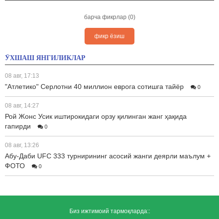
барча фикрлар (0)
фикр ёзиш
ЎХШАШ ЯНГИЛИКЛАР
08 авг, 17:13
"Атлетико" Серлотни 40 миллион еврога сотишга тайёр
0
08 авг, 14:27
Рой Жонс Усик иштирокидаги орзу қилинган жанг ҳақида
гапирди
0
08 авг, 13:26
Абу-Даби UFC 333 турнирининг асосий жанги деярли маълум +
ФОТО
0
Биз ижтимоий тармоқларда::