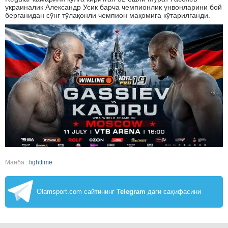
украиналик Александр Усик барча чемпионлик унвонларини бой
берганидан сўнг тўлақонли чемпион мақомига кўтарилганди.
Манба :
fighttime
Olamsport.com сайтининг
Telegram
даги саҳифасини
кузатинг!