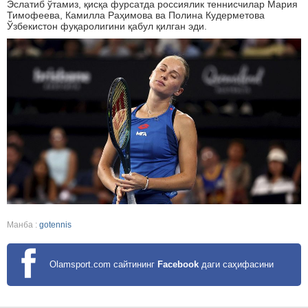
Эслатиб ўтамиз, қисқа фурсатда россиялик теннисчилар Мария
Тимофеева, Камилла Раҳимова ва Полина Кудерметова
Ўзбекистон фуқаролигини қабул қилган эди.
Манба :
gotennis
Olamsport.com сайтининг
Facebook
даги саҳифасини
кузатинг!