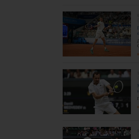
0
я
1
я
1