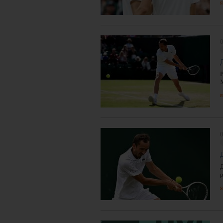
я
0
я
0
я