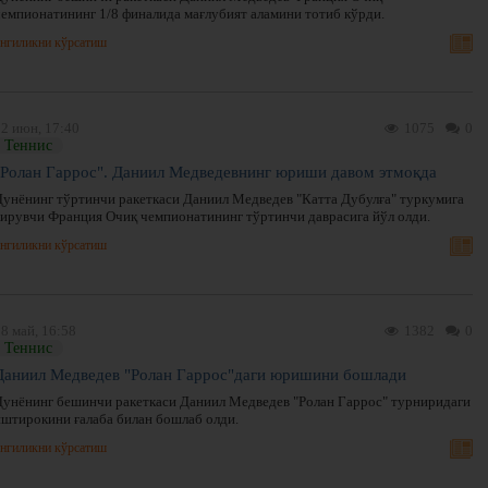
чемпионатининг 1/8 финалида мағлубият аламини тотиб кўрди.
нгиликни кўрсатиш
02 июн, 17:40
1075
0
Теннис
"Ролан Гаррос". Даниил Медведевнинг юриши давом этмоқда
Дунёнинг тўртинчи ракеткаси Даниил Медведев "Катта Дубулға" туркумига
кирувчи Франция Очиқ чемпионатининг тўртинчи даврасига йўл олди.
нгиликни кўрсатиш
8 май, 16:58
1382
0
Теннис
Даниил Медведев "Ролан Гаррос"даги юришини бошлади
Дунёнинг бешинчи ракеткаси Даниил Медведев "Ролан Гаррос" турниридаги
иштирокини ғалаба билан бошлаб олди.
нгиликни кўрсатиш