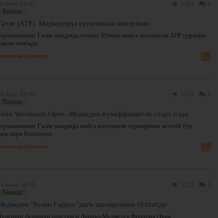
20 июн, 14:07
1305
0
Теннис
Галле (ATP). Медведевда кутилмаган мағлубият
Германиянинг Галле шаҳрида теннис бўйича майса қопламали ATP турнири
давом этмоқда.
нгиликни кўрсатиш
18 июн, 09:08
1214
0
Теннис
Terra Wortmann Open. Медведев муваффақиятли старт олди
Германиянинг Галле шаҳрида майса қопламали турнирнинг асосий тўр
баҳслари бошланди.
нгиликни кўрсатиш
04 июн, 10:10
1322
0
Теннис
Медведев "Ролан Гаррос"даги иштирокини тўхтатди
Дунёнинг бешинчи ракеткаси Даниил Медведев Франция Очиқ