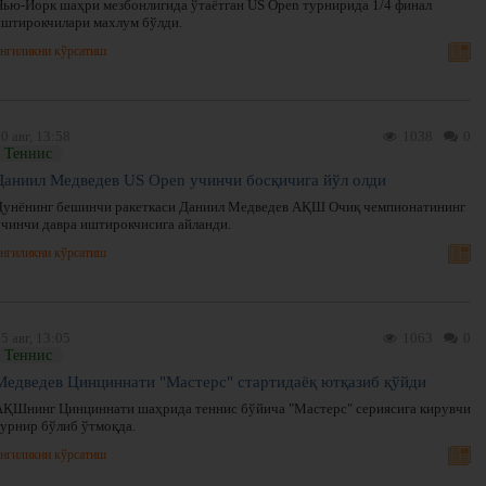
Нью-Йорк шаҳри мезбонлигида ўтаётган US Open турнирида 1/4 финал
иштирокчилари махлум бўлди.
нгиликни кўрсатиш
0 авг, 13:58
1038
0
Теннис
Даниил Медведев US Open учинчи босқичига йўл олди
Дунёнинг бешинчи ракеткаси Даниил Медведев АҚШ Очиқ чемпионатининг
учинчи давра иштирокчисига айланди.
нгиликни кўрсатиш
5 авг, 13:05
1063
0
Теннис
Медведев Цинциннати "Мастерс" стартидаёқ ютқазиб қўйди
АҚШнинг Цинциннати шаҳрида теннис бўйича "Мастерс" сериясига кирувчи
турнир бўлиб ўтмоқда.
нгиликни кўрсатиш