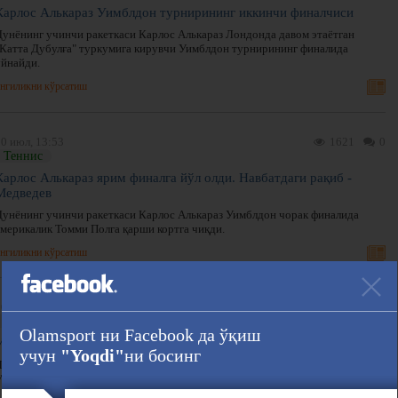
Карлос Алькараз Уимблдон турнирининг иккинчи финалчиси
Дунёнинг учинчи ракеткаси Карлос Алькараз Лондонда давом этаётган
"Катта Дубулға" туркумига кирувчи Уимблдон турнирининг финалида
ўйнайди.
нгиликни кўрсатиш
0 июл, 13:53
1621
0
Теннис
Карлос Алькараз ярим финалга йўл олди. Навбатдаги рақиб -
Медведев
Дунёнинг учинчи ракеткаси Карлос Алькараз Уимблдон чорак финалида
америкалик Томми Полга қарши кортга чиқди.
нгиликни кўрсатиш
0 июл, 11:56
1778
0
Теннис
Olamsport ни Facebook да ўқиш
Уимблдон. Дунёнинг биринчи ракеткаси мағлуб этилди
учун
"Yoqdi"
ни босинг
Лондон шаҳрида теннис бўйича "Катта Дубулға" туркумига кирувчи
Уимблдон турнири давом этмоқда.