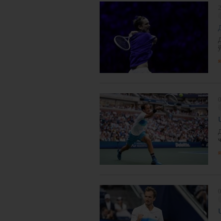
2
я
0
я
0