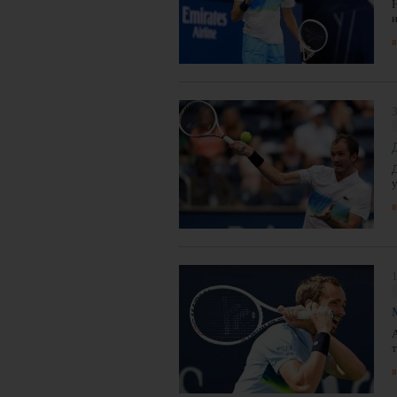
я
3
я
1
я