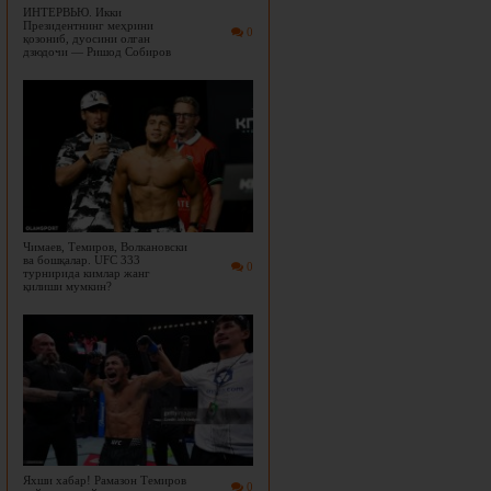
ИНТЕРВЬЮ. Икки
Президентнинг меҳрини
0
қозониб, дуосини олган
дзюдочи — Ришод Собиров
Чимаев, Темиров, Волкановски
ва бошқалар. UFC 333
0
турнирида кимлар жанг
қилиши мумкин?
Яхши хабар! Рамазон Темиров
0