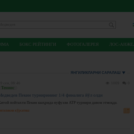
ММА
БОКС РЕЙТИНГИ
ФОТОГАЛЕРЕЯ
ЛОС-АНЖЕЛ
ЯНГИЛИКЛАРНИ САРАЛАШ
9 сен, 08:46
1009
0
Теннис
Медведев Пекин турнирининг 1/4 финалига йўл олди
Хитой пойтахти Пекин шаҳрида нуфузли ATP турнири давом этмоқда.
нгиликни кўрсатиш