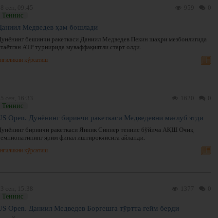
8 сен, 09:45
959
0
Теннис
Даниил Медведев ҳам бошлади
Дунёнинг бешинчи ракеткаси Даниил Медведев Пекин шаҳри мезбонлигида
ўтаётган ATP турнирида муваффақиятли старт олди.
нгиликни кўрсатиш
5 сен, 16:33
1620
0
Теннис
US Open. Дунёнинг биринчи ракеткаси Медведевни мағлуб этди
Дунёнинг биринчи ракеткаси Янник Синнер теннис бўйича АҚШ Очиқ
чемпионатининг ярим финал иштирокчисига айланди.
нгиликни кўрсатиш
3 сен, 15:38
1377
0
Теннис
US Open. Даниил Медведев Боргешга тўртта гейм берди