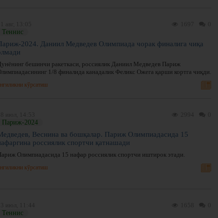
1 авг, 13:05
1697
0
Теннис
Париж-2024. Даниил Медведев Олимпиада чорак финалига чиқа
олмади
Дунёнинг бешинчи ракеткаси, россиялик Даниил Медведев Париж
Олимпиадасининг 1/8 финалида канадалик Феликс Ожега қарши кортга чиқди.
нгиликни кўрсатиш
8 июл, 14:53
2994
0
Париж-2024
Медведев, Веснина ва бошқалар. Париж Олимпиадасида 15
нафаргина россиялик спортчи қатнашади
Париж Олимпиадасида 15 нафар россиялик спортчи иштирок этади.
нгиликни кўрсатиш
3 июл, 11:44
1658
0
Теннис