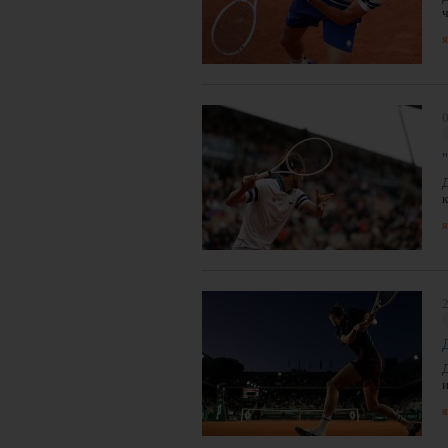
я
я
2
я