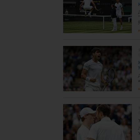
я
1
я
1