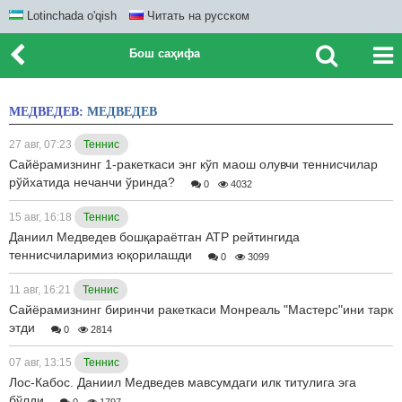
Lotinchada o'qish
Читать на русском
Бош саҳифа
МЕДВЕДЕВ:
МЕДВЕДЕВ
27 авг, 07:23
Теннис
Сайёрамизнинг 1-ракеткаси энг кўп маош олувчи теннисчилар
рўйхатида нечанчи ўринда?
0
4032
15 авг, 16:18
Теннис
Даниил Медведев бошқараётган АТР рейтингида
теннисчиларимиз юқорилашди
0
3099
11 авг, 16:21
Теннис
Сайёрамизнинг биринчи ракеткаси Монреаль "Мастерс"ини тарк
этди
0
2814
07 авг, 13:15
Теннис
Лос-Кабос. Даниил Медведев мавсумдаги илк титулига эга
бўлди
0
1797