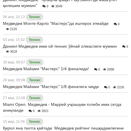
қилишим мумкин"
0
3049
06 апр, 10:13
Теннис
Медведев Монте-Карло "Мастерс"да иштирок этмайди
0
2120
03 апр, 15:42
Теннис
Даниил Медведев икки ой теннис ўйнай олмаслиги мумкин
0
3018
30 мар, 09:07
Теннис
Медведев Майами "Мастерс" 1/4 финалида!
0
2098
29 мар, 09:08
Теннис
Медведев Майами "Мастерс" 1/8 финалига чиқди
0
2226
27 мар, 12:08
Теннис
Miami Open. Медведев - Маррей учрашуви ғолиби икки сетда
аниқланди
0
2821
15 мар, 11:56
Теннис
Қирол яна тахтга қайтади. Медведев рейтинг пешқадамлигини