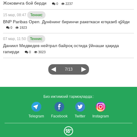
Жоковичга бой берди
0
2237
15 мар, 08:47
Теннис
BNP Paribas Open. Дунёнинг биринчи ракеткаси ютқазиб қўйди
0
1923
07 мар, 11:50
Теннис
Даниил Медведев нейтрал байроқ остида ўйнаши ҳақида
гапирди
0
3023
7/13
Биз ижтимоий тармоқларда::
Telegram
Facebook
Twitter
Instagram