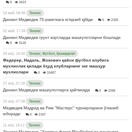
0
3423
18 май, 08:46
Теннис
Даниил Медведев 75-ракеткага ютқазиб қўйди
0
2326
02 май, 17:39
Теннис
Даниил Медведев грунт кортларда машғулотларни бошлади
0
3118
29 апр, 18:40
Теннис, Футбол, Қизиқарли!
Федерер, Надаль, Жокович қайси футбол клубига
мухлислик қилади ёҳуд клубларнинг энг машҳур
мухлислари
0
10407
27 апр, 07:28
Теннис
Даниил Медведев машғулотларга қайтмоқда
0
2268
15 апр, 07:38
Теннис
Медведев Мадрид ва Рим "Мастерс" турнирларини ўтказиб
юборади
0
2197
11 апр, 18:12
Теннис
Даниил Медведев: "Ҳозирча фақат PlayStation'да машғулот