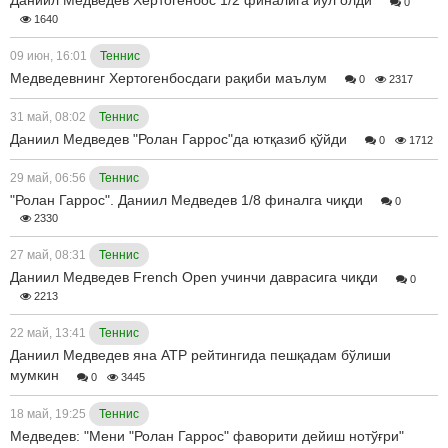
Даниил Медведев Хертогенбос 1/2 финалига йўл олди
0
1640
09 июн, 16:01
Теннис
Медведевнинг Хертогенбосдаги рақиби маълум
0
2317
31 май, 08:02
Теннис
Даниил Медведев "Ролан Гаррос"да ютқазиб қўйди
0
1712
29 май, 06:56
Теннис
"Ролан Гаррос". Даниил Медведев 1/8 финалга чиқди
0
2330
27 май, 08:31
Теннис
Даниил Медведев French Open учинчи даврасига чиқди
0
2213
22 май, 13:41
Теннис
Даниил Медведев яна ATP рейтингида пешқадам бўлиши
мумкин
0
3445
18 май, 19:25
Теннис
Медведев: "Мени "Ролан Гаррос" фаворити дейиш нотўғри"