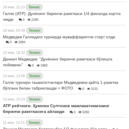
18 июн, 11:13
Теннис
Галле (ATP). Дунёнинг биринчи ракеткаси 1/4 финалда кортга
чиқди
0
2185
16 июн, 04:38
Теннис
Медведев Галледаги турнирда муваффақиятли старт олди.
0
2084
15 июн, 18:32
Теннис
Даниил Медведев: "Дунёнинг биринчи ракеткаси бўлишга
лойиқман"
0
2983
14 июн, 12:56
Теннис
Галле турнири ташкилотчилари Медведевни қайта 1-ракетка
бўлгани билан табриклашди + ФОТО
0
3131
13 июн, 15:24
Теннис
АТР рейтинги. Ҳумоюн Султонов мамлакатимизнинг
биринчи ракеткасига айланди
0
5282
11 июн, 10:15
Теннис