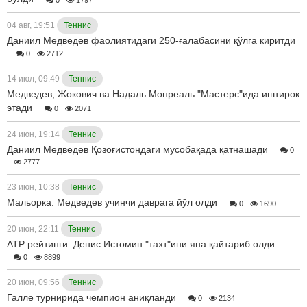
04 авг, 19:51
Теннис
Даниил Медведев фаолиятидаги 250-ғалабасини қўлга киритди
0
2712
14 июл, 09:49
Теннис
Медведев, Жокович ва Надаль Монреаль "Мастерс"ида иштирок
этади
0
2071
24 июн, 19:14
Теннис
Даниил Медведев Қозоғистондаги мусобақада қатнашади
0
2777
23 июн, 10:38
Теннис
Мальорка. Медведев учинчи даврага йўл олди
0
1690
20 июн, 22:11
Теннис
АТР рейтинги. Денис Истомин "тахт"ини яна қайтариб олди
0
8899
20 июн, 09:56
Теннис
Галле турнирида чемпион аниқланди
0
2134