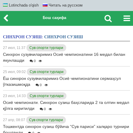
Lotinchada o'qish
Читать на русском
Бош саҳифа
СИНХРОН СУЗИШ:
СИНХРОН СУЗИШ
27 июл, 11:37
Сув спорти турлари
Синхрон сузувчиларимиз Осиё чемпионатини 16 медал билан
якунлашди
0
25 июл, 09:02
Сув спорти турлари
Ёш синхрон сузувчиларимиз Осиё чемпионатини сермаҳсул
ўтказишмоқда
0
23 июл, 14:33
Сув спорти турлари
Осиё чемпионати. Синхрон сузиш баҳсларида 2 та олтин медал
қўлга киритилди
0
27 апр, 08:07
Сув спорти турлари
Тошкентда синхрон сузиш бўйича “Сув париси” халқаро турнири
бошланди
0