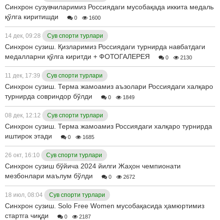
Синхрон сузувчиларимиз Россиядаги мусобақада иккита медаль
қўлга киритишди
0
1600
14 дек, 09:28
Сув спорти турлари
Синхрон сузиш. Қизларимиз Россиядаги турнирда навбатдаги
медалларни қўлга киритди + ФОТОГАЛЕРЕЯ
0
2130
11 дек, 17:39
Сув спорти турлари
Синхрон сузиш. Терма жамоамиз аъзолари Россиядаги халқаро
турнирда совриндор бўлди
0
1849
08 дек, 12:12
Сув спорти турлари
Синхрон сузиш. Терма жамоамиз Россиядаги халқаро турнирда
иштирок этади
0
1685
26 окт, 16:10
Сув спорти турлари
Синхрон сузиш бўйича 2024 йилги Жаҳон чемпионати
мезбонлари маълум бўлди
0
2672
18 июл, 08:04
Сув спорти турлари
Синхрон сузиш. Solo Free Women мусобақасида ҳамюртимиз
стартга чиқди
0
2187