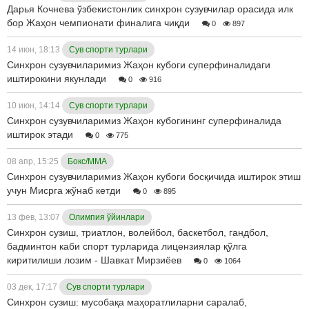
Дарья Кочнева ўзбекистонлик синхрон сузувчилар орасида илк
бор Жаҳон чемпионати финалига чиқди
0
897
14 июн, 18:13
Сув спорти турлари
Синхрон сузувчиларимиз Жаҳон кубоги суперфиналидаги
иштирокини якунлади
0
916
10 июн, 14:14
Сув спорти турлари
Синхрон сузувчиларимиз Жаҳон кубогининг суперфиналида
иштирок этади
0
775
08 апр, 15:25
Бокс/ММА
Синхрон сузувчиларимиз Жаҳон кубоги босқичида иштирок этиш
учун Мисрга жўнаб кетди
0
895
13 фев, 13:07
Олимпия ўйинлари
Синхрон сузиш, триатлон, волейбол, баскетбол, гандбол,
бадминтон каби спорт турларида лицензиялар қўлга
киритилиши лозим - Шавкат Мирзиёев
0
1064
03 дек, 17:17
Сув спорти турлари
Синхрон сузиш: мусобақа маҳоратлиларни саралаб,