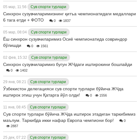
05 мар, 11:56
Сув спорти турлари
Синхрон сузувчиларимизнинг қитъа чемпионатидаги медаллари
6 тага етди + ФОТО
0
1837
05 мар, 08:04
Сув спорти турлари
Ёш синхрон сузувчиларимиз Осиё чемпионатида совриндор
бўлишди
0
1561
02 фев, 15:32
Сув спорти турлари
Синхрон сузувчиларимиз бугун ЖЧдаги иштирокини бошлайди
0
1402
29 янв, 08:21
Сув спорти турлари
Ўзбекистон делегацияси сув спорти турлари бўйича ЖЧда
иштирок этиш учун Қатарга йўл олди!
0
1556
11 янв, 08:45
Сув спорти турлари
Сув спорти турлари бўйича ЖЧда иштирок этадиган таркибимиз
маълум. Таркибда икки нафар Европа чемпиони бор!
0
2887
25 дек, 07:22
Сув спорти турлари