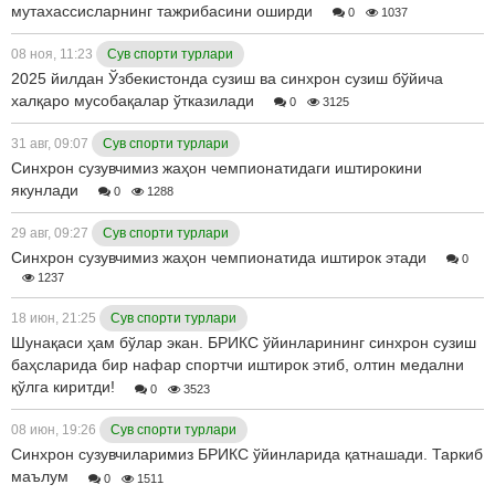
мутахассисларнинг тажрибасини оширди
0
1037
08 ноя, 11:23
Сув спорти турлари
2025 йилдан Ўзбекистонда сузиш ва синхрон сузиш бўйича
халқаро мусобақалар ўтказилади
0
3125
31 авг, 09:07
Сув спорти турлари
Синхрон сузувчимиз жаҳон чемпионатидаги иштирокини
якунлади
0
1288
29 авг, 09:27
Сув спорти турлари
Синхрон сузувчимиз жаҳон чемпионатида иштирок этади
0
1237
18 июн, 21:25
Сув спорти турлари
Шунақаси ҳам бўлар экан. БРИКС ўйинларининг синхрон сузиш
баҳсларида бир нафар спортчи иштирок этиб, олтин медални
қўлга киритди!
0
3523
08 июн, 19:26
Сув спорти турлари
Синхрон сузувчиларимиз БРИКС ўйинларида қатнашади. Таркиб
маълум
0
1511