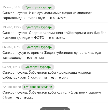
15 июл, 08:08
Сув спорти турлари
Синхрон сузиш. Икки сув маликамиз жаҳон чемпионати
саралашида иштирок этди
0
2770
13 июл, 19:22
Сув спорти турлари
Синхрон сузиш. Спортчиларимизнинг тайёргарлиги яна бир бор
имтиҳон қилинди + ФОТО
0
3657
06 июн, 16:56
Сув спорти турлари
Синхрон сузувчиларимиз Жаҳон кубогининг супер финалида
қатнашишди
0
3513
04 дек, 15:14
Сув спорти турлари
Синхрон сузиш: Ўзбекистон кубоги доирасида маҳорат
сабоқлари ҳам ўтказиляпти
0
2545
22 ноя, 09:20
Сув спорти турлари
Синхрон сузиш: Ўзбекистон кубогида ғолиблар номи маълум
бўлди
0
2050