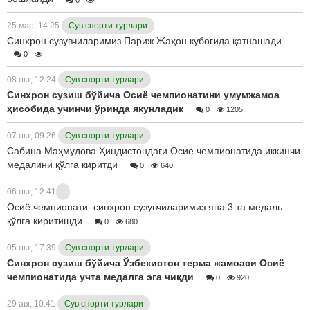
25 мар, 14:25
Сув спорти турлари
Синхрон сузувчиларимиз Париж Жаҳон кубогида қатнашади
0
08 окт, 12:24
Сув спорти турлари
Синхрон сузиш бўйича Осиё чемпионатини умумжамоа
ҳисобида учинчи ўринда якунладик
0
1205
07 окт, 09:26
Сув спорти турлари
Сабина Маҳмудова Ҳиндистондаги Осиё чемпионатида иккинчи
медалини қўлга киритди
0
640
06 окт, 12:41
Осиё чемпионати: синхрон сузувчиларимиз яна 3 та медаль
қўлга киритишди
0
680
05 окт, 17:39
Сув спорти турлари
Синхрон сузиш бўйича Ўзбекистон терма жамоаси Осиё
чемпионатида учта медалга эга чиқди
0
920
29 авг, 10:41
Сув спорти турлари