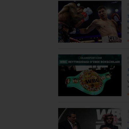
0
я
0
э
я