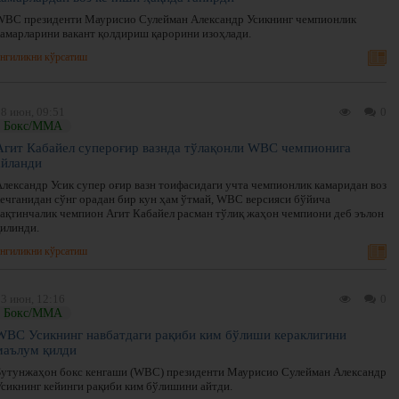
WBC президенти Маурисио Сулейман Александр Усикнинг чемпионлик
камарларини вакант қолдириш қарорини изоҳлади.
нгиликни кўрсатиш
28 июн, 09:51
0
Бокс/ММА
Агит Кабайел супероғир вазнда тўлақонли WBC чемпионига
айланди
Александр Усик супер оғир вазн тоифасидаги учта чемпионлик камаридан воз
кечганидан сўнг орадан бир кун ҳам ўтмай, WBC версияси бўйича
вақтинчалик чемпион Агит Кабайел расман тўлиқ жаҳон чемпиони деб эълон
қилинди.
нгиликни кўрсатиш
03 июн, 12:16
0
Бокс/ММА
WBC Усикнинг навбатдаги рақиби ким бўлиши кераклигини
маълум қилди
Бутунжаҳон бокс кенгаши (WBC) президенти Маурисио Сулейман Александр
Усикнинг кейинги рақиби ким бўлишини айтди.