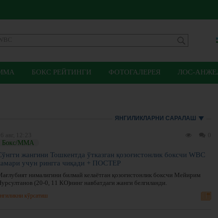
ММА
БОКС РЕЙТИНГИ
ФОТОГАЛЕРЕЯ
ЛОС-АНЖЕЛ
ЯНГИЛИКЛАРНИ САРАЛАШ
6 авг, 12:23
0
Бокс/ММА
Сўнгги жангини Тошкентда ўтказган қозоғистонлик боксчи WBC
камари учун рингга чиқади + ПОСТЕР
Мағлубият нималигини билмай келаётган қозоғистонлик боксчи Мейирим
Нурсултанов (20-0, 11 КО)нинг навбатдаги жанги белгиланди.
нгиликни кўрсатиш