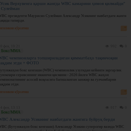
"Усик Верхувенга қарши жангда WBC камарини ҳимоя қилмайди"
- Сулейман
WBC президенти Маурисио Сулейман Александр Усикнинг навбатдаги жанги
ҳақида гапирди.
нгиликни кўрсатиш
0 фев, 10:21
992
0
Бокс/ММА
WBC чемпионларга топшириладиган қимматбаҳо тақинчоқни
тақдим этди + ФОТО
Бутунжаҳон бокс кенгаши (WBC) чемпионлик узугидан кейинги заргарлик
буюмлари сериясининг иккинчи қисмини - 2026 йилги WBC жаҳон
чемпионатининг асосий воқеасига бағишланган занжир ва гулчамбарни
ақдим этди.
нгиликни кўрсатиш
4 фев, 13:13
917
0
Бокс/ММА
WBC Александр Усикнинг навбатдаги жангига буйруқ берди
WBC (Бутунжаҳон бокс кенгаши) Александр Усикни супероғир вазнда WBC