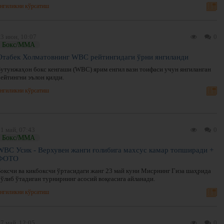
нгиликни кўрсатиш
03 июн, 10:07
0
Бокс/ММА
Отабек Холматовнинг WBC рейтингидаги ўрни янгиланди
Бутунжаҳон бокс кенгаши (WBC) ярим енгил вазн тоифаси учун янгиланган
рейтингни эълон қилди.
нгиликни кўрсатиш
1 май, 07:43
0
Бокс/ММА
WBC Усик - Верхувен жанги ғолибига махсус камар топширади +
ФОТО
Боксчи ва кикбоксчи ўртасидаги жанг 23 май куни Мисрнинг Гиза шаҳрида
бўлиб ўтадиган турнирнинг асосий воқеасига айланади.
нгиликни кўрсатиш
7 май, 12:05
0