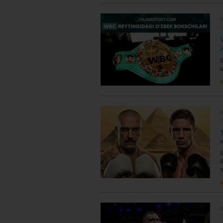
0
қ
я
0
я
0