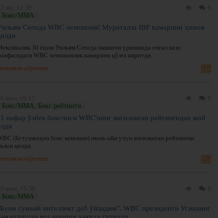
2 авг, 12:39
0
Бокс/ММА
Уильям Сепеда WBC чемпиони! Мураталла IBF камарини ҳимоя
қилди
Мексикалик 30 ёшли Уильям Сепеда иккинчи уринишда енгил вазн
тоифасидаги WBC чемпионлик камарини қўлга киритди.
нгиликни кўрсатиш
6 июл, 16:17
0
Бокс/ММА, Бокс рейтинги
11 нафар ўзбек боксчиси WBC'нинг янгиланган рейтингидан жой
олди
WBC (Бутунжаҳон бокс кенгаши) июнь ойи учун янгиланган рейтингни
ълон қилди.
нгиликни кўрсатиш
30 июн, 15:50
0
Бокс/ММА
"Буни сунъий интеллект деб ўйладим". WBC президенти Усикнинг
камарлардан воз кечиши ҳақида гапирди