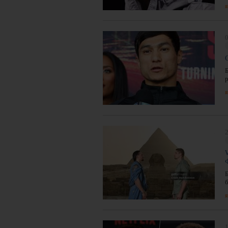
я
я
2
я
1