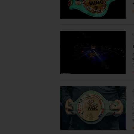
э
я
0
я
2
Б
я