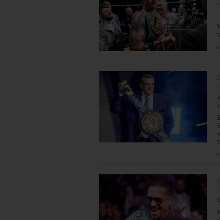
я
2
т
я
1