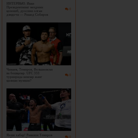
ИНТЕРВЬЮ. Икки
Президентнинг меҳрини
0
қозониб, дуосини олган
дзюдочи — Ришод Собиров
Чимаев, Темиров, Волкановски
ва бошқалар. UFC 333
0
турнирида кимлар жанг
қилиши мумкин?
Яхши хабар! Рамазон Темиров
0