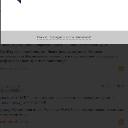
ълон қилди.
нгиликни кўрсатиш
7 апр, 13:15
146
0
Раҳмат! Аллақачон сизлар биланман!
Бокс/ММА
Тошкентда йирик профессионал бокс оқшоми ўтказилади
29 май куни пойтахтимиздаги Humo Arena мажмуасида Олимпия
чемпионлари ва Жаҳон профессионал бокси юлдузлари иштирокида катта
профессионал бокс кечаси ташкил этилади.
нгиликни кўрсатиш
3 мар, 12:16
2277
0
Бокс/ММА
Боксчимиз WBC камари учун қозоғистонлик рақибига қарши
рингга чиқади + ПОСТЕР
у ҳақда Қозоғистон нашри Relentless Drive Promotion компаниясига таянган
ҳолда хабар берди.
нгиликни кўрсатиш