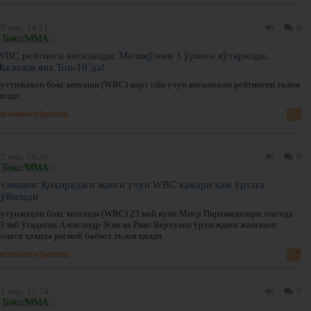
9 мар, 14:11
0
Бокс/ММА
WBC рейтинги янгиланди: Мелиқўзиев 3 ўринга кўтарилди,
Жалолов яна Топ-10`да!
Бутунжаҳон бокс кенгаши (WBC) март ойи учун янгиланган рейтингни эълон
илди.
нгиликни кўрсатиш
2 мар, 18:39
0
Бокс/ММА
Усикнинг Қоҳирадаги жанги учун WBC камари ҳам ўртага
қўйилади
Бутунжаҳон бокс кенгаши (WBC) 23 май куни Миср Пирамидалари этагида
бўлиб ўтадиган Александр Усик ва Рико Верхувен ўртасидаги жангнинг
ҳолати ҳақида расмий баёнот эълон қилди.
нгиликни кўрсатиш
1 мар, 15:54
0
Бокс/ММА