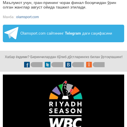
Маълумот учун, гран-прининг чорак финал босқичидан ўрин
олган жанглар август ойида ташкил этилади.
Манба :
olamsport.com
Olamsport.com сайтининг
Telegram
даги саҳифасини
кузатинг!
Хабар ёқдими? Биринчилардан бўлиб дўстларингиз билан ўртоқлашинг!