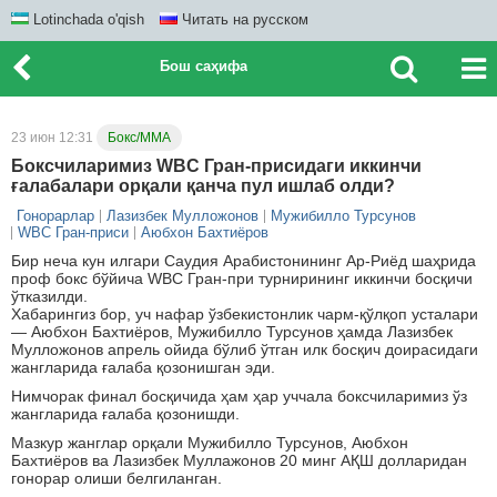
Lotinchada o'qish
Читать на русском
Бош саҳифа
23 июн 12:31
Бокс/ММА
Боксчиларимиз WBC Гран-присидаги иккинчи
ғалабалари орқали қанча пул ишлаб олди?
Гонорарлар
Лазизбек Мулложонов
Мужибилло Турсунов
WBC Гран-приси
Аюбхон Бахтиёров
Бир неча кун илгари Саудия Арабистонининг Ар-Риёд шаҳрида
проф бокс бўйича WBC Гран-при турнирининг иккинчи босқичи
ўтказилди.
Хабарингиз бор, уч нафар ўзбекистонлик чарм-қўлқоп усталари
— Аюбхон Бахтиёров, Мужибилло Турсунов ҳамда Лазизбек
Мулложонов апрель ойида бўлиб ўтган илк босқич доирасидаги
жангларида ғалаба қозонишган эди.
Нимчорак финал босқичида ҳам ҳар уччала боксчиларимиз ўз
жангларида ғалаба қозонишди.
Мазкур жанглар орқали Мужибилло Турсунов, Аюбхон
Бахтиёров ва Лазизбек Муллажонов 20 минг АҚШ долларидан
гонорар олиши белгиланган.