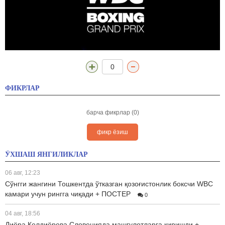
0
ФИКРЛАР
барча фикрлар (0)
фикр ёзиш
ЎХШАШ ЯНГИЛИКЛАР
06 авг, 12:23
Сўнгги жангини Тошкентда ўтказган қозоғистонлик боксчи WBC
камари учун рингга чиқади + ПОСТЕР
0
04 авг, 18:56
Диёра Келдиёрова Словенияда машғулотларга киришди +