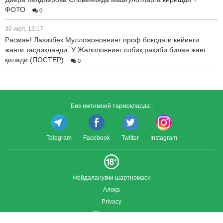
ФОТО
0
30 июл, 13:17
Расман! Лазизбек Мулложоновнинг проф боксдаги кейинги
жанги тасдиқланди. У Жалоловнинг собиқ рақиби билан жанг
қилади (ПОСТЕР)
0
Биз ижтимоий тармоқларда::
Telegram
Facebook
Twitter
Instagram
Фойдаланувчи шартномаси
Алоқа
Privacy
Тўлиқ версия