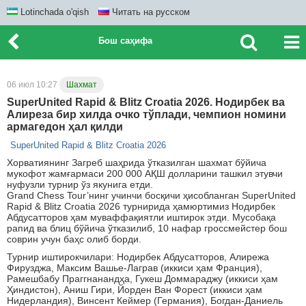
Lotinchada o'qish
Читать на русском
Бош саҳифа
06 июл 10:27
Шахмат
SuperUnited Rapid & Blitz Croatia 2026. Нодирбек ва
Алиреза бир хилда очко тўплади, чемпион номини
армагедон ҳал қилди
SuperUnited Rapid & Blitz Croatia 2026
Хорватиянинг Загреб шаҳрида ўтказилган шахмат бўйича
мукофот жамғармаси 200 000 АҚШ долларини ташкил этувчи
нуфузли турнир ўз якунига етди.
Grand Chess Tour’нинг учинчи босқичи ҳисобланган SuperUnited
Rapid & Blitz Croatia 2026 турнирида ҳамюртимиз Нодирбек
Абдусатторов ҳам муваффақиятли иштирок этди. Мусобақа
рапид ва блиц бўйича ўтказилиб, 10 нафар гроссмейстер бош
соврин учун баҳс олиб борди.
Турнир иштирокчилари: Нодирбек Абдусатторов, Алирежа
Фирузджа, Максим Вашье-Лаграв (иккиси ҳам Франция),
Рамешбабу Праггнанандҳа, Гукеш Доммараджу (иккиси ҳам
Ҳиндистон), Аниш Гири, Йорден Ван Форест (иккиси ҳам
Нидерландия), Винсент Кеймер (Германия), Богдан-Даниель