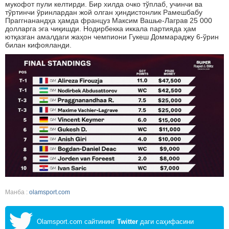
мукофот пули келтирди. Бир хилда очко тўплаб, учинчи ва
тўртинчи ўринлардан жой олган ҳиндистонлик Рамешбабу
Праггнанандҳа ҳамда француз Максим Вашье-Лаграв 25 000
долларга эга чиқишди. Нодирбекка иккала партияда ҳам
ютқазган амалдаги жаҳон чемпиони Гукеш Доммараджу 6-ўрин
билан кифояланди.
Манба :
olamsport.com
Olamsport.com сайтининг
Twitter
даги саҳифасини