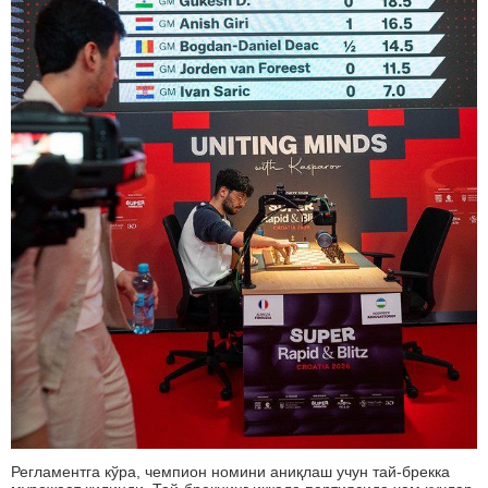
Регламентга кўра, чемпион номини аниқлаш учун тай-брекка