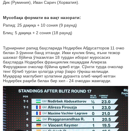
Дик (Руминия), Иван Сарич (Хорватия).
Мусобақа формати ва вақт назорати:
Рапид: 25 дақиқа + 10 сония (9 раунд)
Блиц: 5 дақиқа + 2 сония (18 раунд)
Турнирнинг рапид баҳсларида Нодирбек Абдусатторов 11 очко
билан 3-ўринни банд этганди. Икки кунлик блиц, яъни тезкор
шахмат бўйича ўтказилган 18 турдан иборат муросасиз
баҳсларда Нодирбек франциялик пешқадам Алиреза
Фирузджани очколар бўйича қувиб етди. Сўнгги турда очколар
тенг бўлиб турган ҳолатда улар ўзаро тўқнаш келишди.
Муқаррар мағлубият ҳолатини дурангга олиб чиқиб кетган
Нодирбек рақиби билан бир хил - 24 очкодан жамғарди.