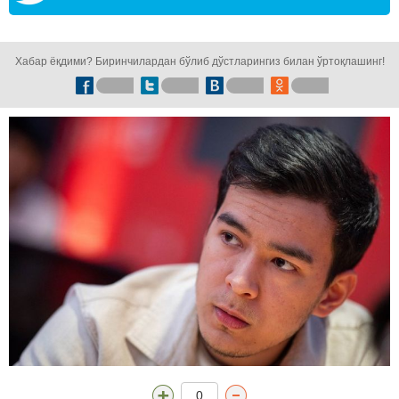
кузатинг!
Хабар ёқдими? Биринчилардан бўлиб дўстларингиз билан ўртоқлашинг!
0