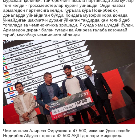
мурожаат қилинди. Тай-брекнинг иккала партиясида ҳам кучлар
тенг келди - гроссмейстерлар дуранг ўйнашди. Энди навбат
армагедон партиясига келди. Қуръага кўра Нодирбек оқ
доналарда ўйнайдиган бўлди. Қоидага мувофиқ қора донада
ўйнайдиган шахматчи дуранг ўйнаган тақдирда ҳам ғолиб деб
топилади ва чемпионликка эришади. Якунда ҳам шундай бўлди.
Армагедон дуранг билан тугади ва Алиреза ғалаба қозонмай
туриб, мусобақа чемпионига айланди.
Чемпионлик Алиреза Фирузджага 47 500, иккинчи ўрин соҳиби
Нодирбек Абдусатторовга 42 500 АҚШ доллари миқдорида