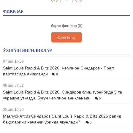
ФИКРЛАР
барча фикрлар (0)
фикр ёзиш
ЎХШАШ ЯНГИЛИКЛАР
07 авг, 10:59
Saint Louis Rapid & Blitz 2026. Чемпион Синдаров - Прагг
партиясида аниқланди
0
06 авг, 08:52
Saint Louis Rapid & Blitz 2026. Синдаров блиц турнирида 9 та
учрашув ўтказди. Бугун чемпион аниқланади
0
05 авг, 10:20
Мағлубиятсиз Синдаров Saint Louis Rapid & Blitz 2026 рапид
баҳсларини нечанчи ўринда якунлади?
0