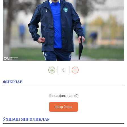
0
ФИКРЛАР
барча фикрлар (0)
фикр ёзиш
ЎХШАШ ЯНГИЛИКЛАР