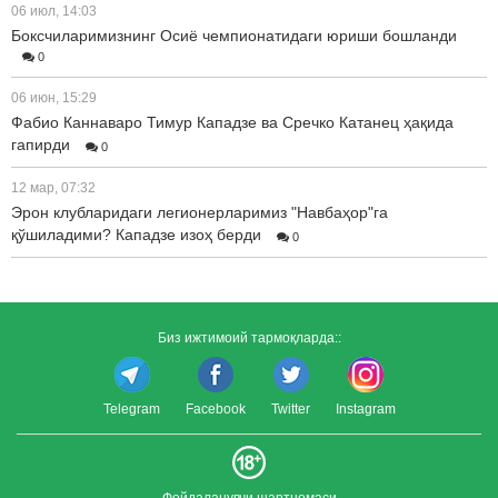
06 июл, 14:03
Боксчиларимизнинг Осиё чемпионатидаги юриши бошланди
0
06 июн, 15:29
Фабио Каннаваро Тимур Кападзе ва Сречко Катанец ҳақида
гапирди
0
12 мар, 07:32
Эрон клубларидаги легионерларимиз "Навбаҳор"га
қўшиладими? Кападзе изоҳ берди
0
Биз ижтимоий тармоқларда::
Telegram
Facebook
Twitter
Instagram