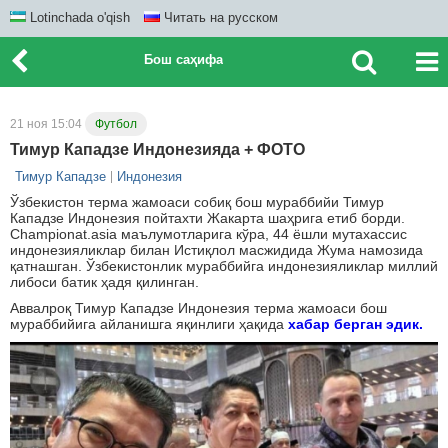
Lotinchada o'qish
Читать на русском
Бош саҳифа
21 ноя 15:04
Футбол
Тимур Кападзе Индонезияда + ФОТО
Тимур Кападзе
Индонезия
Ўзбекистон терма жамоаси собиқ бош мураббийи Тимур
Кападзе Индонезия пойтахти Жакарта шаҳрига етиб борди.
Championat.asia маълумотларига кўра, 44 ёшли мутахассис
индонезияликлар билан Истиқлол масжидида Жума намозида
қатнашган. Ўзбекистонлик мураббийга индонезияликлар миллий
либоси батик ҳадя қилинган.
Аввалроқ Тимур Кападзе Индонезия терма жамоаси бош
мураббийига айланишга яқинлиги ҳақида
хабар берган эдик.