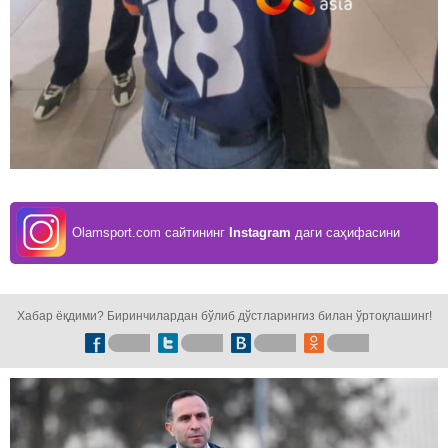
Olamsport.com сайтининг
Instagram
даги саҳифасини
кузатинг!
Хабар ёқдими? Биринчилардан бўлиб дўстларингиз билан ўртоқлашинг!