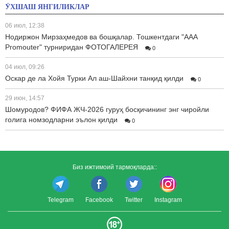
ЎХШАШ ЯНГИЛИКЛАР
06 июл, 12:38
Нодиржон Мирзаҳмедов ва бошқалар. Тошкентдаги "AAA
Promouter" турниридан ФОТОГАЛЕРЕЯ
0
04 июл, 09:26
Оскар де ла Хойя Турки Ал аш-Шайхни танқид қилди
0
29 июн, 14:57
Шомуродов? ФИФА ЖЧ-2026 гуруҳ босқичининг энг чиройли
голига номзодларни эълон қилди
0
Биз ижтимоий тармоқларда::
Telegram
Facebook
Twitter
Instagram