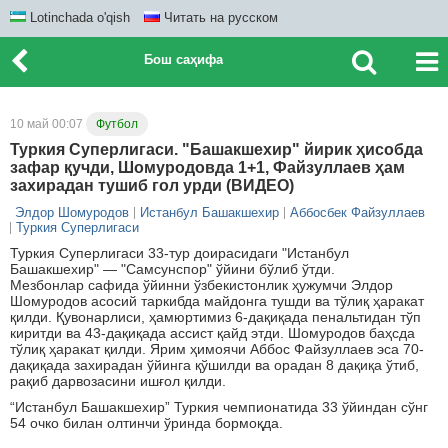
Lotinchada o'qish
Читать на русском
Бош саҳифа
10 май 00:07
Футбол
Туркия Суперлигаси. "Башакшехир" йирик ҳисобда
зафар қучди, Шомуродовда 1+1, Файзуллаев ҳам
захирадан тушиб гол урди (ВИДЕО)
Элдор Шомуродов
Истанбул Башакшехир
Аббосбек Файзуллаев
Туркия Суперлигаси
Туркия Суперлигаси 33-тур доирасидаги "Истанбул
Башакшехир" — "Самсунспор" ўйини бўлиб ўтди.
Мезбонлар сафида ўйинни ўзбекистонлик ҳужумчи Элдор
Шомуродов асосий таркибда майдонга тушди ва тўлиқ ҳаракат
қилди. Қувонарлиси, ҳамюртимиз 6-дақиқада пенальтидан тўп
киритди ва 43-дақиқада ассист қайд этди. Шомуродов баҳсда
тўлиқ ҳаракат қилди. Ярим ҳимоячи Аббос Файзуллаев эса 70-
дақиқада захирадан ўйинга қўшилди ва орадан 8 дақиқа ўтиб,
рақиб дарвозасини ишғол қилди.
“Истанбул Башакшехир” Туркия чемпионатида 33 ўйиндан сўнг
54 очко билан олтинчи ўринда бормоқда.