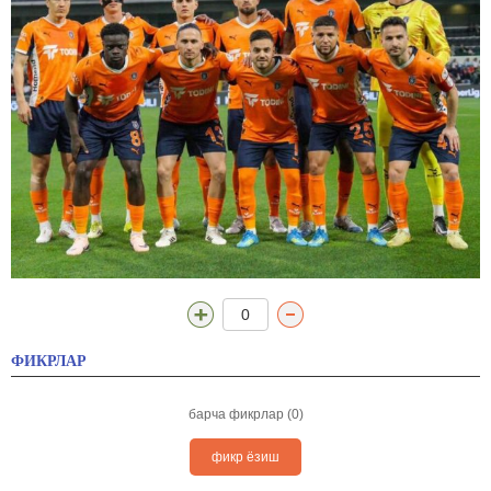
0
ФИКРЛАР
барча фикрлар (0)
фикр ёзиш