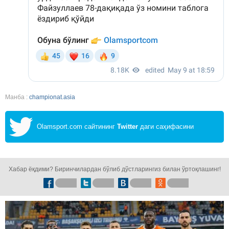
Манба :
championat.asia
Olamsport.com сайтининг
Twitter
даги саҳифасини
кузатинг!
Хабар ёқдими? Биринчилардан бўлиб дўстларингиз билан ўртоқлашинг!