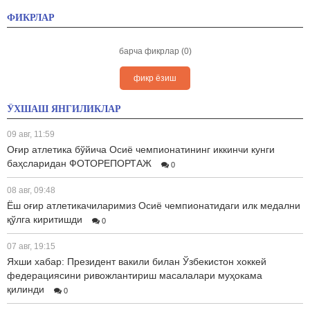
ФИКРЛАР
барча фикрлар (0)
фикр ёзиш
ЎХШАШ ЯНГИЛИКЛАР
09 авг, 11:59
Оғир атлетика бўйича Осиё чемпионатининг иккинчи кунги
баҳсларидан ФОТОРЕПОРТАЖ
0
08 авг, 09:48
Ёш оғир атлетикачиларимиз Осиё чемпионатидаги илк медални
қўлга киритишди
0
07 авг, 19:15
Яхши хабар: Президент вакили билан Ўзбекистон хоккей
федерациясини ривожлантириш масалалари муҳокама
қилинди
0