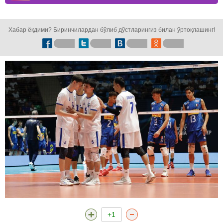
кузатинг!
Хабар ёқдими? Биринчилардан бўлиб дўстларингиз билан ўртоқлашинг!
+1