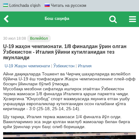
Lotinchada o'qish
Читать на русском
Бош саҳифа
30 июл 18:08
Волейбол
U-19 жаҳон чемпионати. 1/8 финалдан ўрин олган
Ўзбекистон - Италия ўйини кутилганидан тез
якунланди
U-19 Жаҳон чемпионати
Ўзбекистон
Италия
Айни дақиқаларда Тошкент ва Чирчиқ шаҳарларида волейбол
бўйича U-19 ёш тоифасидаги Жаҳон чемпионатининг плей-офф
босқич ўйинлари бўлиб ўтмоқда.
Мусобақа мезбони сифатида иштирок этаётган Ўзбекистон
терма жамоаси 1/8 финалда Италияга қарши паркетга чиқди.
Ҳозиргина "Юнусобод" спорт мажмуасида якунига етган ушбу
учрашувда европаликлар кутилганидек осон ғалабани қўлга
киритишди - 3:0 (25-18, 25-14, 25-14).
Шу тариқа, Италия терма жамоаси 1/4 финалга йўл олди.
Вакилларимиз эса энди қолган мағлуб жамоалар билан бирга
қуйи ўринлар учун баҳс олиб боришади.