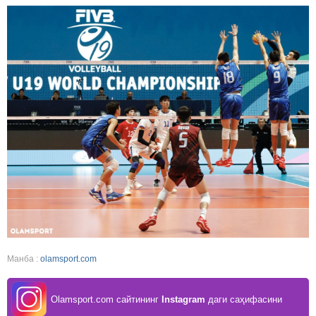
Манба :
olamsport.com
Olamsport.com сайтининг
Instagram
даги саҳифасини