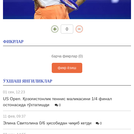
0
ФИКРЛАР
барча фикрлар (0)
фикр ёзиш
ЎХШАШ ЯНГИЛИКЛАР
01 сен, 12:23
US Open. Қозоғистонлик теннис маликасини 1/4 финал
остонасида тўхтатишди
0
11 фев, 09:37
Элина Свитолина 0/6 ҳисобидан чиқиб кетди
0