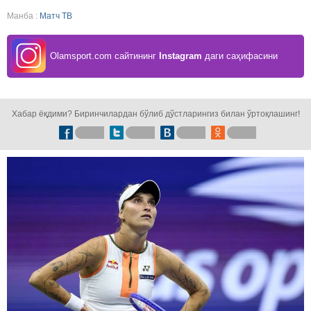
Манба :
Матч ТВ
Olamsport.com сайтининг
Instagram
даги саҳифасини
кузатинг!
Хабар ёқдими? Биринчилардан бўлиб дўстларингиз билан ўртоқлашинг!