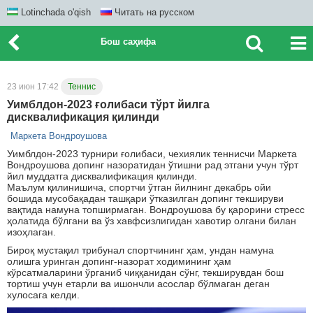
Lotinchada o'qish
Читать на русском
Бош саҳифа
23 июн 17:42
Теннис
Уимблдон-2023 ғолибаси тўрт йилга
дисквалификация қилинди
Маркета Вондроушова
Уимблдон-2023 турнири ғолибаси, чехиялик теннисчи Маркета
Вондроушова допинг назоратидан ўтишни рад этгани учун тўрт
йил муддатга дисквалификация қилинди.
Маълум қилинишича, спортчи ўтган йилнинг декабрь ойи
бошида мусобақадан ташқари ўтказилган допинг текшируви
вақтида намуна топширмаган. Вондроушова бу қарорини стресс
ҳолатида бўлгани ва ўз хавфсизлигидан хавотир олгани билан
изоҳлаган.
Бироқ мустақил трибунал спортчининг ҳам, ундан намуна
олишга уринган допинг-назорат ходимининг ҳам
кўрсатмаларини ўрганиб чиққанидан сўнг, текширувдан бош
тортиш учун етарли ва ишончли асослар бўлмаган деган
хулосага келди.