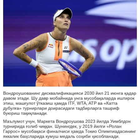
Вондроушованинг дисквалификацияси 2030 йил 21 июнга қадар
давом этади. Шу давр мобайнида унга мусобақаларда иштирок
этиш, машғулот ўтказиш ҳамда ITF, WTA, ATP ва «Катта
дубулға» турнирлари доирасидаги тадбирларга ташриф
буюриш тақиқланади.
Маълумот учун, Маркета Вондроушова 2023 йилда Уимблдон
турнирида ғолиб чиққан. Шунингдек, у 2019 йилги «Ролан
Гаррос» мусобақаси финалчиси ҳамда Токио Олимпиадасининг
яккалик баҳсларида кумуш медаль соҳиби ҳисобланади.