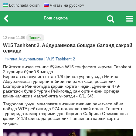
Lotinchada o'qish
Читать на русском
Бош саҳифа
12 июн 11:06
Теннис
W15 Tashkent 2. Абдураимова бошдан баланд сакрай
олмади
Нигина Абдураимова
W15 Tashkent 2
Пойтахтимизда теннис бўйича W15 тоифасига кирувчи Tashkent
2 турнири бўлиб ўтмоқда.
Бироз аввал якунига етган 1/8 финал учрашувида Нигина
Абдураимова турнирнинг биринчи ракеткаси, россиялик
Екатерина Рейнгольдга қарши кортга чиқди. Дунёнинг 479-
ракеткаси бўлиб турган Рейнгольд ҳамюртимизни ортиқча
қийинчиликсиз мағлубиятга учратди - 6/1, 6/3.
Таққослаш учун, мамлакатимизнинг иккинчи ракеткаси айни
пайтда WTA рейтингида 974-поғонадан жой олган. Тошкент
турнирида ҳамюртларимиздан биргина Сабрина Олимжонова
қолди. У 1/8 финалда россиялик Паншинага қарши кортга
чиқади.