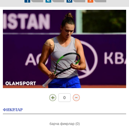
0
ФИКРЛАР
барча фикрлар (0)