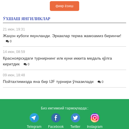
фикр ёзиш
ЎХШАШ ЯНГИЛИКЛАР
21 июн, 19:31
Жаҳон кубоги якунланди. Эркаклар терма жамоамиз биринчи!
0
14 июн, 08:59
Красноярскдаги турнирнинг илк куни иккита медаль қўлга
киритдик
0
09 июн, 18:48
Пойтахтимизда яна бир IJF турнири ўтказилади
0
Биз ижтимоий тармоқларда::
Telegram
Facebook
Twitter
Instagram