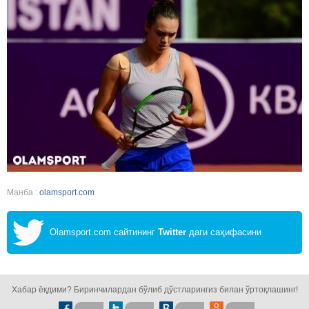
Манба :
olamsport.com
Olamsport.com сайтининг
Twitter
даги саҳифасини
кузатинг!
Хабар ёқдими? Биринчилардан бўлиб дўстларингиз билан ўртоқлашинг!