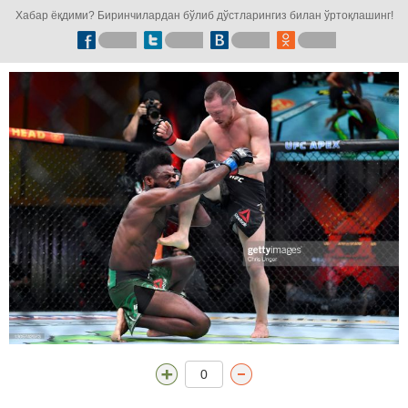
Хабар ёқдими? Биринчилардан бўлиб дўстларингиз билан ўртоқлашинг!
0