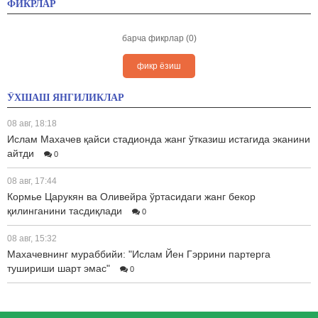
ФИКРЛАР
барча фикрлар (0)
фикр ёзиш
ЎХШАШ ЯНГИЛИКЛАР
08 авг, 18:18
Ислам Махачев қайси стадионда жанг ўтказиш истагида эканини
айтди
0
08 авг, 17:44
Кормье Царукян ва Оливейра ўртасидаги жанг бекор
қилинганини тасдиқлади
0
08 авг, 15:32
Махачевнинг мураббийи: "Ислам Йен Гэррини партерга
тушириши шарт эмас"
0