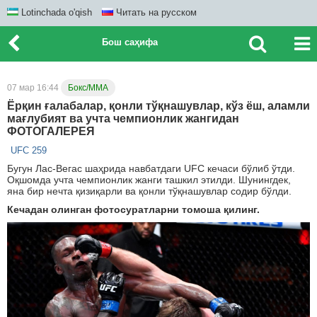
Lotinchada o'qish
Читать на русском
Бош саҳифа
07 мар 16:44
Бокс/ММА
Ёрқин ғалабалар, қонли тўқнашувлар, кўз ёш, аламли
мағлубият ва учта чемпионлик жангидан
ФОТОГАЛEРEЯ
UFC 259
Бугун Лас-Вегас шаҳрида навбатдаги UFC кечаси бўлиб ўтди.
Оқшомда учта чемпионлик жанги ташкил этилди. Шунингдек,
яна бир нечта қизиқарли ва қонли тўқнашувлар содир бўлди.
Кечадан олинган фотосуратларни томоша қилинг.