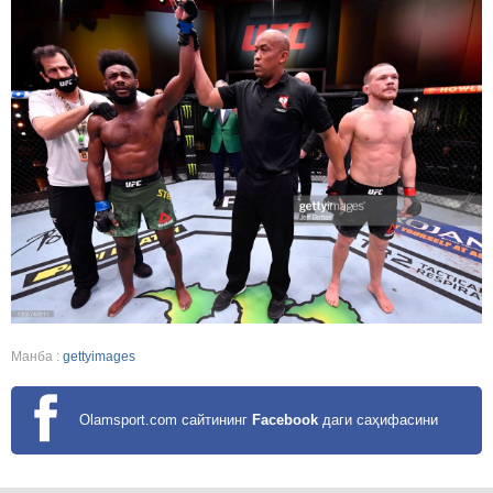
Манба :
gettyimages
Olamsport.com сайтининг
Facebook
даги саҳифасини
кузатинг!