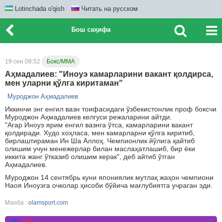
Lotinchada o'qish
Читать на русском
Бош саҳифа
19 сен 08:52
Бокс/ММА
Аҳмадалиев: "Иноуэ камарларини вакант қолдирса,
мен уларни қўлга киритаман"
Муроджон Аҳмадалиев
Иккинчи энг енгил вазн тоифасидаги ўзбекистонлик проф боксчи
Муроджон Аҳмадалиев келгуси режаларини айтди.
"Агар Иноуэ ярим енгил вазнга ўтса, камарларини вакант
қолдиради. Худо хоҳласа, мен камарларни қўлга киритиб,
бирлаштираман Ин Ша Аллоҳ. Чемпионлик йўлига қайтиб
олишим учун менежерлар билан маслаҳатлашиб, бир ёки
иккита жанг ўтказиб олишим керак", деб айтиб ўтган
Аҳмадалиев.
Муроджон 14 сентябрь куни япониялик мутлақ жаҳон чемпиони
Наоя Иноуэга очколар ҳисоби бўйича мағлубиятга учраган эди.
Манба :
olamsport.com