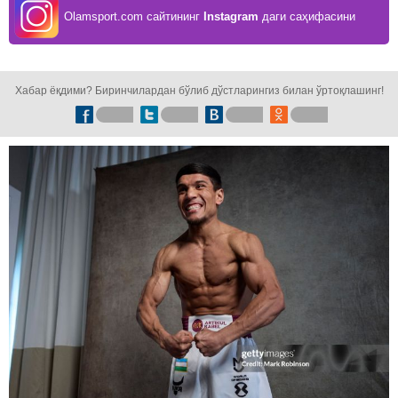
Olamsport.com сайтининг
Instagram
даги саҳифасини
кузатинг!
Хабар ёқдими? Биринчилардан бўлиб дўстларингиз билан ўртоқлашинг!