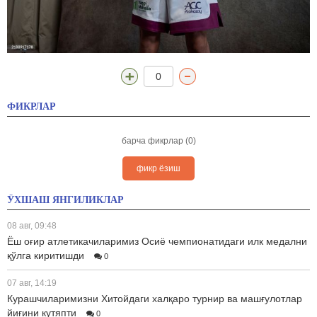
0
ФИКРЛАР
барча фикрлар (0)
фикр ёзиш
ЎХШАШ ЯНГИЛИКЛАР
08 авг, 09:48
Ёш оғир атлетикачиларимиз Осиё чемпионатидаги илк медални
қўлга киритишди
0
07 авг, 14:19
Курашчиларимизни Хитойдаги халқаро турнир ва машғулотлар
йиғини кутяпти
0