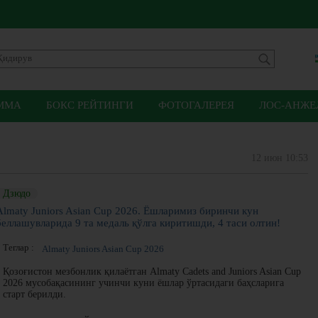
ММА
БОКС РЕЙТИНГИ
ФОТОГАЛЕРЕЯ
ЛОС-АНЖЕЛ
12 июн 10:53
Дзюдо
Almaty Juniors Asian Cup 2026. Ёшларимиз биринчи кун
беллашувларида 9 та медаль қўлга киритишди, 4 таси олтин!
Теглар :
Almaty Juniors Asian Cup 2026
Қозоғистон мезбонлик қилаётган Almaty Cadets and Juniors Asian Cup
2026 мусобақасининг учинчи куни ёшлар ўртасидаги баҳсларига
старт берилди.