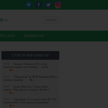
UZ
КИРИШ
ЕС-2028
БОШҚАЛАР
СЎНГГИ ЯНГИЛИКЛАР
19:56
Рамазон Темиров UFC собиқ
юлдузига қарши жанг қилади — манба
0
19:17
“Ливерпуль” ва ПСЖ Барколя бўйича
келиша олмаяпти
0
18:47
Брэди Махачев - Гэрри жанги
ҳақида: "Бир дарвоза олдидаги футбол"
0
18:13
Таркибида 12 та жанги бор UFC 331
турнирининг тўлиқ карди тасдиқланди
0