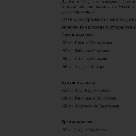
Дунёнинг 12 давлати дзюдочилари қатн
сингари ишончни оқлашяпти. Улар илк к
қўлга киритишди.
Бугун ёшлар ўрта ва оғир вазн тоифас
Биринчи кун шоҳсупага кўтарилган 
Олтин медаллар
-52 кг: Нигина Умирзоқова
-57 кг: Райҳона Маматова
-60 кг: Дилшод Каримов
-66 кг: Асадбек Мисиров
Кумуш медаллар
-63 кг: Асал Каримжонова
-60 кг: Рамзиддин Норбобоев
-66 кг: Абдураҳмон Саъдуллаев
Бронза медаллар
-52 кг: Саодат Қорабоева