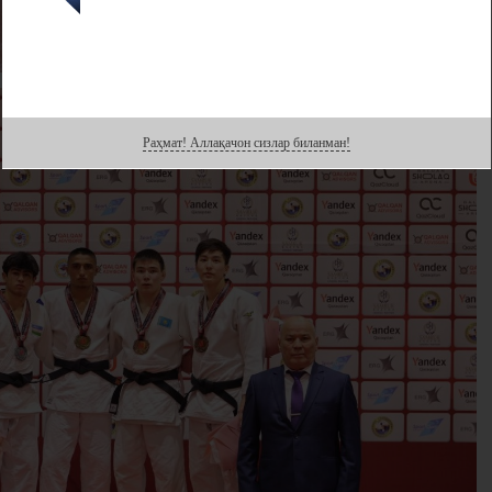
Раҳмат! Аллақачон сизлар биланман!