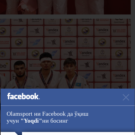
Olamsport ни Facebook да ўқиш
учун
"Yoqdi"
ни босинг