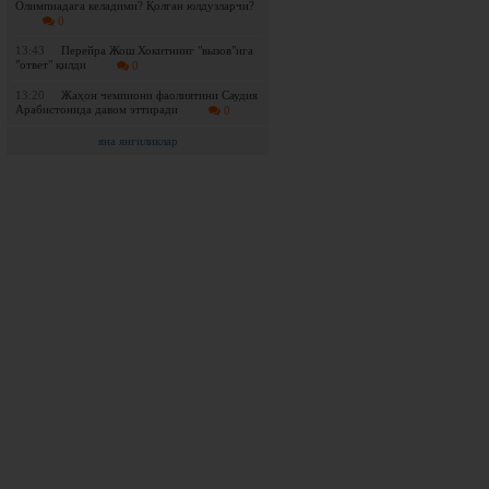
Олимпиадага келадими? Қолган юлдузларчи?
0
13:43
Перейра Жош Хокитнинг "вызов"ига
"ответ" қилди
0
13:20
Жаҳон чемпиони фаолиятини Саудия
Арабистонида давом эттиради
0
яна янгиликлар