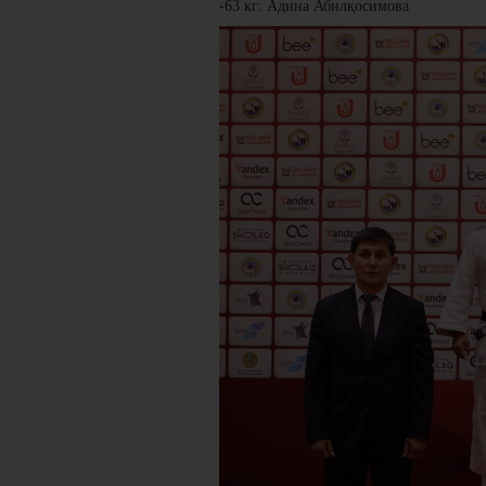
-63 кг: Адина Абилқосимова