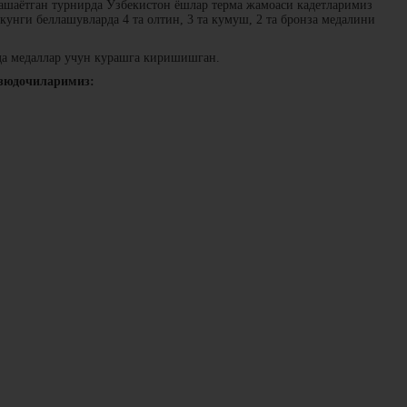
ашаётган турнирда Ўзбекистон ёшлар терма жамоаси кадетларимиз
унги беллашувларда 4 та олтин, 3 та кумуш, 2 та бронза медалини
ида медаллар учун курашга киришишган.
дзюдочиларимиз: