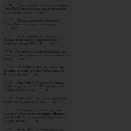
17:48
"У ўз имиджини бузмоқда". Даррен
Тилл Иан Гэррини аёллар ҳақидаги гаплари
учун танқид қилди
0
17:17
“Ҳеч ким клубдан устун эмас”:
“Реал” Винисиусга ультиматум қўйди
0
17:07
Ўзбекистонлик сумочи ўзидан уч
баравар оғир рақиби устидан тарихий
ғалабага эришди (ВИДЕО)
0
16:49
Украина россиялик боксчиларнинг
халқаро турнирларга қайтишига кескин қарши
чиқди
0
16:16
ИНТЕРВЬЮ. Икки Президентнинг
меҳрини қозониб, дуосини олган дзюдочи —
Ришод Собиров
0
15:50
Дана Уайт UFC`ни сотиб олишдан
олдин қандай қилиб 380 000 доллар ишлаб
топганини айтиб берди
0
15:18
“Барселона” Родри учун курашдан
чиқди: бунга учта сабаб бор
0
14:51
Асосий тўрга саралаш турнири
орқали етиб келган теннисчимиз рейтингда
ўзидан 530 поғона юқоридаги рақибасини
"сочиб" ташлади
0
14:16
Магнус Карлсен Самарқанддаги