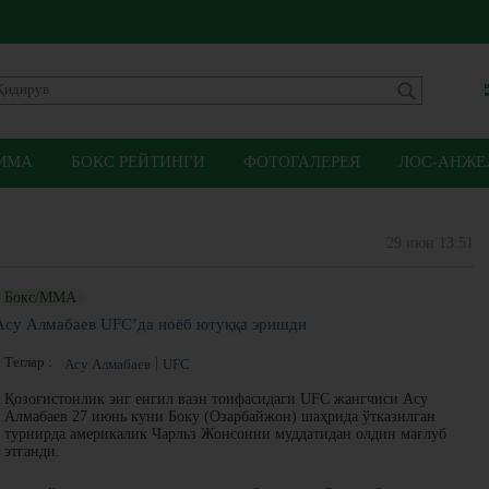
ММА
БОКС РЕЙТИНГИ
ФОТОГАЛЕРЕЯ
ЛОС-АНЖЕЛ
29 июн 13:51
Бокс/ММА
Асу Алмабаев UFC’да ноёб ютуққа эришди
Теглар :
Асу Алмабаев
UFC
Қозоғистонлик энг енгил вазн тоифасидаги UFC жангчиси Асу
Алмабаев 27 июнь куни Боку (Озарбайжон) шаҳрида ўтказилган
турнирда америкалик Чарльз Жонсонни муддатидан олдин мағлуб
этганди.