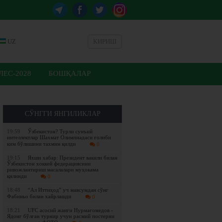
UZ
КИРИШ
ЕС-2028
БОШҚАЛАР
СЎНГГИ ЯНГИЛИКЛАР
19:59
Ўзбекистон? Турли сунъий
интеллектлар Шахмат Олимпиадаси ғолиби
ким бўлишини тахмин қилди
0
19:15
Яхши хабар: Президент вакили билан
Ўзбекистон хоккей федерациясини
ривожлантириш масалалари муҳокама
қилинди
0
18:48
“Ал Иттиҳод” уч мавсумдан сўнг
Фабиньо билан хайрлашди
0
18:21
UFC асосий жанги Нурмагомедов -
Ядонг бўлган турнир учун расмий постерни