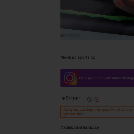
Манба :
sports.kz
Olamsport.com сайтининг
Insta
РЕЙТИНГ:
Хабар ёқдими? Биринчилардан бўлиб дўстлари
ўртоқлашинг!
Ўхшаш янгиликлар