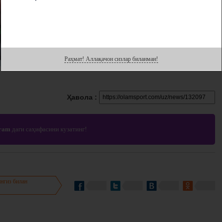
Раҳмат! Аллақачон сизлар биланман!
Ҳавола :
gram
даги саҳифасини кузатинг!
нгиз билан