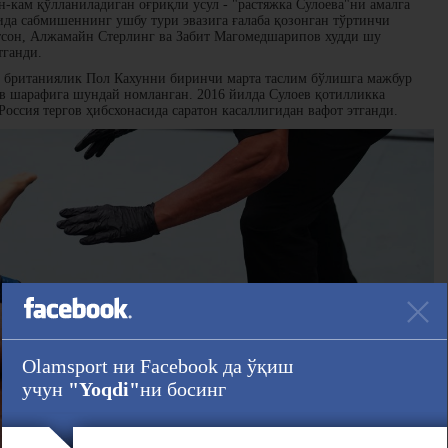
н-кам қўлланиладиган оғриқли усул - "растяжка Сулоева"ни амалга
да сабмишеннинг ушбу тури эвазига ғалаба қозонган тўртинчи
тсон, Алжамайн Стерлинг ва Забит Магомедшарипов худди шу
тганди.
а британиялик Пол Кахунни биринчи марта таслим бўлишга мажбур
в шарафига шундай номланган. 2016 йилда Сулоев қотилликка
Россия тергов ҳибсхонасида саратон касаллигидан вафот этганди.
Olamsport ни Facebook да ўқиш
учун
"Yoqdi"
ни босинг