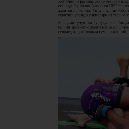
Асу учинчи раундда рақиб оёғига камда
оширди. Бу билан Алмабаев UFC тарихи
жангчига айланди. Унгача Кенни Робер
оғритиш усулида рақибларини таслим э
Маълумот учун, мазкур усул 2002 йилд
қилган арман-рус жангчиси Амар Сулое
суиқасд ва қотилликда гумон қилиниб, 