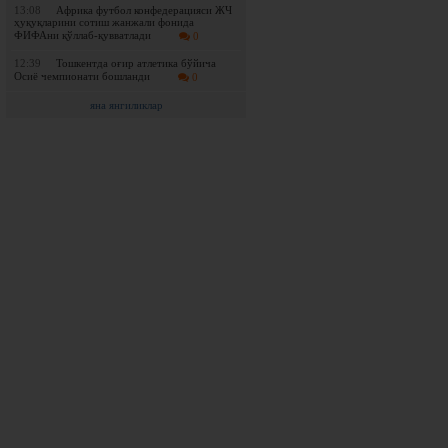
13:08
Африка футбол конфедерацияси ЖЧ
ҳуқуқларини сотиш жанжали фонида
ФИФАни қўллаб-қувватлади
0
12:39
Тошкентда оғир атлетика бўйича
Осиё чемпионати бошланди
0
яна янгиликлар