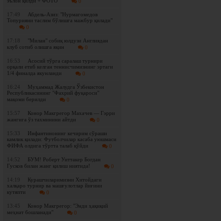
эълон қилди + ФОТО
0
17:49
Абдель-Азиз: "Нурмагомедов
Топурияни таслим бўлишга мажбур қилади"
0
17:18
"Милан" собиқ юлдузи Англиядан
клуб сотиб олишга яқин
0
16:53
Асосий тўрга саралаш турнири
орқали етиб келган теннисчимизнинг эртаги
1/4 финалда якунланди
0
16:24
Муҳаммад Жалудга Ўзбекистон
Республикасининг "Фахрий фуқароси"
мақоми берилди
0
15:57
Конор Макгрегор Махачев — Гэрри
жангига ўз тахминини айтди
0
15:33
Инфантинонинг кечирим сўраши
камлик қилади: Футболчилар касаба уюшмаси
ФИФА олдига тўртта талаб қўйди
0
14:52
БУМ! Роберт Уиттакер Богдан
Гусков билан жанг қилиш ниятида!
0
14:19
Курашчиларимизни Хитойдаги
халқаро турнир ва машғулотлар йиғини
кутяпти
0
13:45
Конор Макгрегор: "Энди ҳақиқий
меҳнат бошланади"
0