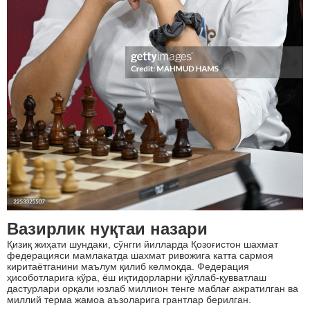
Вазирлик нуқтаи назари
Қизиқ жиҳати шундаки, сўнгги йилларда Қозоғистон шахмат
федерацияси мамлакатда шахмат ривожига катта сармоя
киритаётганини маълум қилиб келмоқда. Федерация
ҳисоботларига кўра, ёш иқтидорларни қўллаб-қувватлаш
дастурлари орқали юзлаб миллион тенге маблағ ажратилган ва
миллий терма жамоа аъзоларига грантлар берилган.