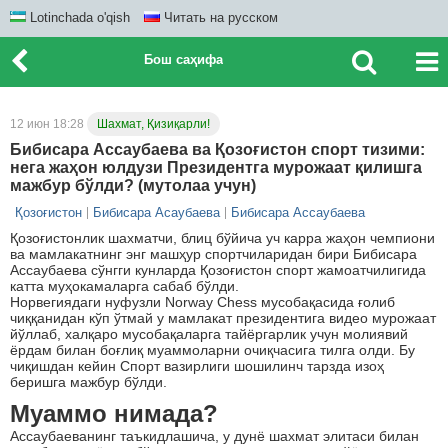
Lotinchada o'qish
Читать на русском
Бош саҳифа
12 июн 18:28
Шахмат, Қизиқарли!
Бибисара Ассаубаева ва Қозоғистон спорт тизими:
нега жаҳон юлдузи Президентга мурожаат қилишга
мажбур бўлди? (мутолаа учун)
Қозоғистон
Бибисара Асаубаева
Бибисара Ассаубаева
Қозоғистонлик шахматчи, блиц бўйича уч карра жаҳон чемпиони
ва мамлакатнинг энг машҳур спортчиларидан бири Бибисара
Ассаубаева сўнгги кунларда Қозоғистон спорт жамоатчилигида
катта муҳокамаларга сабаб бўлди.
Норвегиядаги нуфузли Norway Chess мусобақасида ғолиб
чиққанидан кўп ўтмай у мамлакат президентига видео мурожаат
йўллаб, халқаро мусобақаларга тайёргарлик учун молиявий
ёрдам билан боғлиқ муаммоларни очиқчасига тилга олди. Бу
чиқишдан кейин Спорт вазирлиги шошилинч тарзда изоҳ
беришга мажбур бўлди.
Муаммо нимада?
Ассаубаеванинг таъкидлашича, у дунё шахмат элитаси билан