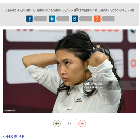
кузатинг!
Хабар ёқдими? Биринчилардан бўлиб дўстларингиз билан ўртоқлашинг!
0
ФИКРЛАР