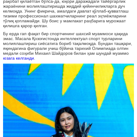
рақобат қилаётган бўлса-да, юқори даражадаги тайёргарлик
жараёнини молиялаштиришда жиддий қийинчиликларга дуч
келмоқда. Унинг фикрича, амалдаги давлат қўллаб-қувватлаш
тизими профессионал шахматчиларнинг реал эҳтиёжларини
тўлиқ қопламайди. Шу боис у мамлакат раҳбарига мурожаат
қилишга қарор қилган.
Бу ерда гап фақат бир спортчининг шахсий муаммоси ҳақида
эмас. Масала Қозоғистонда интеллектуал спорт турларини
молиялаштириш сиёсатига бориб тақалмоқда. Бундан ташқари,
яқиндагина фигурали учиш бўйича тарихий Олимпиада олтин
медали соҳиби Михаил Шайдоров билан ҳам шундай муаммо
юзага келганди
.