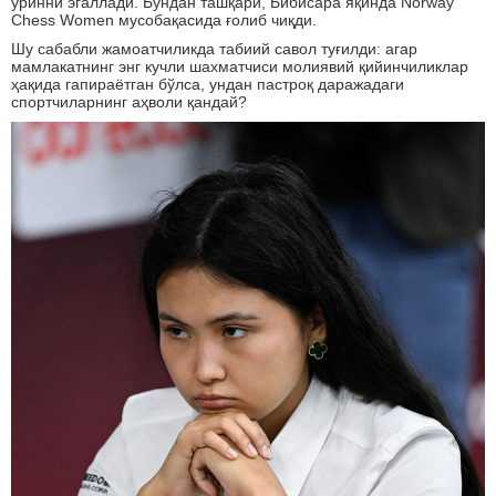
ўринни эгаллади. Бундан ташқари, Бибисара яқинда Norway
Chess Women мусобақасида ғолиб чиқди.
Шу сабабли жамоатчиликда табиий савол туғилди: агар
мамлакатнинг энг кучли шахматчиси молиявий қийинчиликлар
ҳақида гапираётган бўлса, ундан пастроқ даражадаги
спортчиларнинг аҳволи қандай?