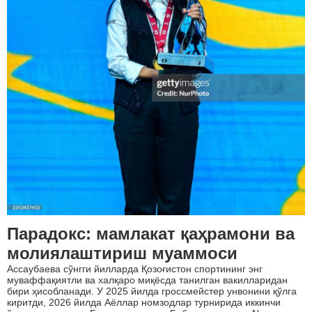
Парадокс: мамлакат қаҳрамони ва
молиялаштириш муаммоси
Ассаубаева сўнгги йилларда Қозоғистон спортининг энг
муваффақиятли ва халқаро миқёсда танилган вакилларидан
бири ҳисобланади. У 2025 йилда гроссмейстер унвонини қўлга
киритди, 2026 йилда Аёллар номзодлар турнирида иккинчи