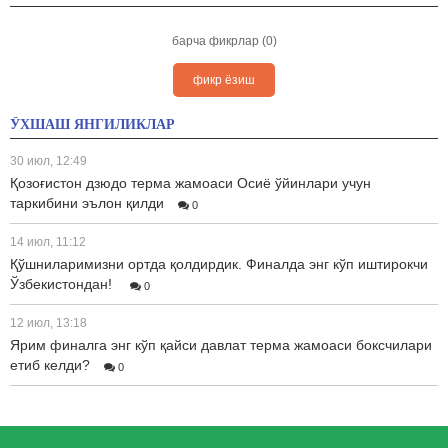
барча фикрлар (0)
фикр ёзиш
ЎХШАШ ЯНГИЛИКЛАР
30 июл, 12:49
Қозоғистон дзюдо терма жамоаси Осиё ўйинлари учун
таркибини эълон қилди
0
14 июл, 11:12
Қўшниларимизни ортда қолдирдик. Финалда энг кўп иштирокчи
Ўзбекистондан!
0
12 июл, 13:18
Ярим финалга энг кўп қайси давлат терма жамоаси боксчилари
етиб келди?
0