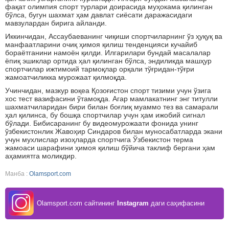
фақат олимпия спорт турлари доирасида муҳокама қилинган
бўлса, бугун шахмат ҳам давлат сиёсати даражасидаги
мавзулардан бирига айланди.
Иккинчидан, Ассаубаеванинг чиқиши спортчиларнинг ўз ҳуқуқ ва
манфаатларини очиқ ҳимоя қилиш тенденцияси кучайиб
бораётганини намоён қилди. Илгарилари бундай масалалар
ёпиқ эшиклар ортида ҳал қилинган бўлса, эндиликда машҳур
спортчилар ижтимоий тармоқлар орқали тўғридан-тўғри
жамоатчиликка мурожаат қилмоқда.
Учинчидан, мазкур воқеа Қозоғистон спорт тизими учун ўзига
хос тест вазифасини ўтамоқда. Агар мамлакатнинг энг титулли
шахматчиларидан бири билан боғлиқ муаммо тез ва самарали
ҳал қилинса, бу бошқа спортчилар учун ҳам ижобий сигнал
бўлади. Бибисаранинг бу видеомурожаати фонида унинг
ўзбекистонлик Жавоҳир Синдаров билан муносабатларда экани
учун мухлислар изоҳларда спортчига Ўзбекистон терма
жамоаси шарафини ҳимоя қилиш бўйича таклиф бергани ҳам
аҳамиятга моликдир.
Манба :
Olamsport.com
Olamsport.com сайтининг
Instagram
даги саҳифасини