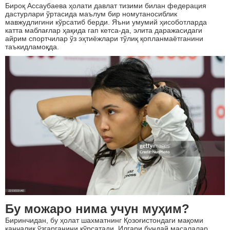
Бироқ Ассаубаева ҳолати давлат тизими билан федерация
дастурлари ўртасида маълум бир номутаносиблик
мавжудлигини кўрсатиб берди. Яъни умумий ҳисоботларда
катта маблағлар ҳақида гап кетса-да, элита даражасидаги
айрим спортчилар ўз эҳтиёжлари тўлиқ қопланмаётганини
таъкидламоқда.
Бу можаро нима учун муҳим?
Биринчидан, бу ҳолат шахматнинг Қозоғистондаги мақоми
қанчалик ўзгарганини кўрсатади. Илгари бундай масалалар