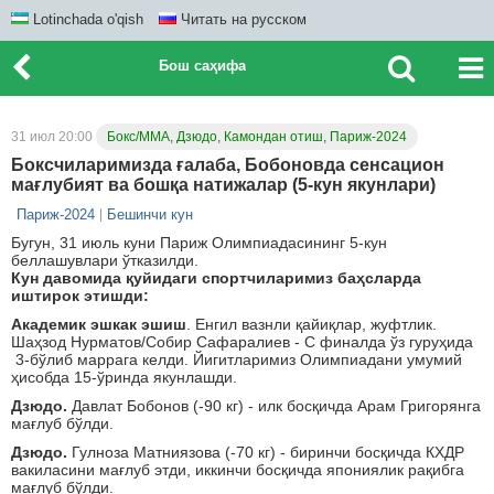
Lotinchada o'qish
Читать на русском
Бош саҳифа
31 июл 20:00
Бокс/ММА, Дзюдо, Камондан отиш, Париж-2024
Боксчиларимизда ғалаба, Бобоновда сенсацион
мағлубият ва бошқа натижалар (5-кун якунлари)
Париж-2024
Бешинчи кун
Бугун, 31 июль куни Париж Олимпиадасининг 5-кун
беллашувлари ўтказилди.
Кун давомида қуйидаги спортчиларимиз баҳсларда
иштирок этишди:
Академик эшкак эшиш
. Енгил вазнли қайиқлар, жуфтлик.
Шаҳзод Нурматов/Собир Сафаралиев - С финалда ўз гуруҳида
3-бўлиб маррага келди. Йигитларимиз Олимпиадани умумий
ҳисобда 15-ўринда якунлашди.
Дзюдо.
Давлат Бобонов (-90 кг) - илк босқичда Арам Григорянга
мағлуб бўлди.
Дзюдо.
Гулноза Матниязова (-70 кг) - биринчи босқичда КХДР
вакиласини мағлуб этди, иккинчи босқичда япониялик рақибга
мағлуб бўлди.