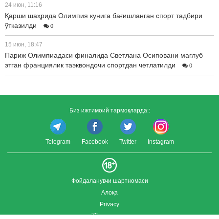
24 июн, 11:16
Қарши шаҳрида Олимпия кунига бағишланган спорт тадбири
ўтказилди
0
15 июн, 18:47
Париж Олимпиадаси финалида Светлана Осиповани мағлуб
этган франциялик таэквондочи спортдан четлатилди
0
Биз ижтимоий тармоқларда::
Telegram
Facebook
Twitter
Instagram
Фойдаланувчи шартномаси
Алоқа
Privacy
Тўлиқ версия