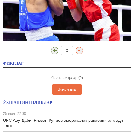
0
ФИКРЛАР
барча фикрлар (0)
фикр ёзиш
ЎХШАШ ЯНГИЛИКЛАР
25 июл, 22:08
UFC Абу-Даби. Ризван Куниев америкалик рақибини аямади
0