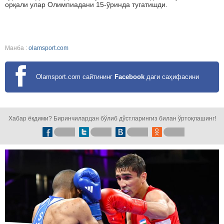
орқали улар Олимпиадани 15-ўринда тугатишди.
Манба :
olamsport.com
Olamsport.com сайтининг
Facebook
даги саҳифасини
кузатинг!
Хабар ёқдими? Биринчилардан бўлиб дўстларингиз билан ўртоқлашинг!