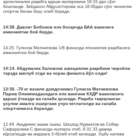
аргентиналик рақибга қарши иштирокини 16:15 дан сўнг
бошланди. Зиёдахон Абдусатторова эса 18:00дан сўнг чехиялик
спортчи билан баҳс олиб боради.
14:38. Давлат Бобонов илк босқичда БАА вакилига
имкониятни бой берди.
14:25. Гулноза Матниязова 1/8 финалда япониялик рақибасига
имкониятни бой берди.
14:14. Абдумалик Халовокв швециялик рақибини чиройли
тарзда мағлуб этди ва чорак финалга йўл олди!
13:30. -70 кг вазнли дзюдочимиз Гулноза Матниязова
Париж Олимпиадасидаги илк жангини КХДР вакиласига
қарши ўтказди ва ғалаба қозонди. Рақиба тақиқланган
усулни амалга оширгани учун четлатилди ва ғалаба
спортчимизга берилди.
12:49. Академик эшкак эшиш. Шаҳзод Нурматов ва Собир
Сафаралиев C финалда иштирок этиб, 6:31.33 дақиқа
кўрсатишди ва маррага 3-бўлиб етиб келишди. Ушбу натижа