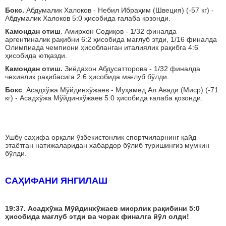
Бокс.
Абдумалик Халоков - Небил Ибраҳим (Швеция) (-57 кг) -
Абдумалик Халоков 5:0 ҳисобида ғалаба қозонди.
Камондан отиш
. Амирхон Содиқов - 1/32 финалда
аргентиналик рақибни 6:2 ҳисобида мағлуб этди, 1/16 финалда
Олимпиада чемпиони ҳисобланган италиялик рақибга 4:6
ҳисобида ютқазди.
Камондан отиш.
Зиёдахон Абдусатторова - 1/32 финалда
чехиялик рақибасига 2:6 ҳисобида мағлуб бўлди.
Бокс
. Асадхўжа Мўйдинхўжаев - Муҳамед Ал Авади (Миср) (-71
кг) - Асадхўжа Мўйдинхўжаев 5:0 ҳисобида ғалаба қозонди.
Ушбу саҳифа орқали ўзбекистонлик спортчиларнинг қайд
этаётган натижаларидан хабардор бўлиб туришингиз мумкин
бўлди.
САҲИФАНИ ЯНГИЛАШ
19:37. Асадхўжа Мўйдинхўжаев мисрлик рақибини 5:0
ҳисобида мағлуб этди ва чорак финалга йўл олди!