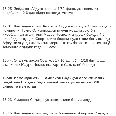
18:25. Зиёдахон Абдусатторова 1/32 финалда чехиялик
рақибасига 2:6 ҳисобида ютқазди. Афсус...
17:31. Камондан отиш. Амирхон Содиқов Лондон Олимпиадаси
чемпиони, Токио Олимпиадаси кумуш медали соҳиби
ҳисобланган италиялик Мауро Несполига қарши баҳсда 4:6
ҳисобида ютқазди. Спортчимиз баҳсни жуда яхши бошлаганди.
Афсуски якунда италиялик мерган тажриба эвазига вазиятни ўз
томонига оғдириб кетди... Эххх...
16:44. Энди Амирхон Содиқов 17:10 дан сўнг 1/16 финалда
италиялик Мауро Несполига қарши баҳс олиб боради.
16:35. Камондан отиш. Амирхон Содиқов аргентиналик
рақибини 6:2 ҳисобида мағлубиятга учратди ва 1/16
финалга йўл олди!
16:23. Амирхон Содиқов ўз иштирокини бошламоқда.
15:15. Камондан отиш баҳслари бошланди. Амирхон Содиқов