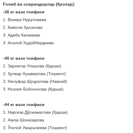
Ғолиб ва совриндорлар (Қизлар):
-36 кг вазн тоифаси
1. Вазира Нуруллаева
2. Камола Ҳасанова
3. Адиба Кенжаева
3. Асалой Худойбердиева
-40 кг вазн тоифаси
1. Зарнигор Улашова (Қарши)
2. Ҳулкар Хушвақтова (Тошкент)
3. Нилуфар Шуҳратова (Навоий)
3. Нозлия Бобохонова (Қарши)
-44 кг вазн тоифаси
1. Наргиза Дўсмаматова (Қарши)
2. Азиза Шоназарова
3. Ўғилой Умаралиева (Тошкент)