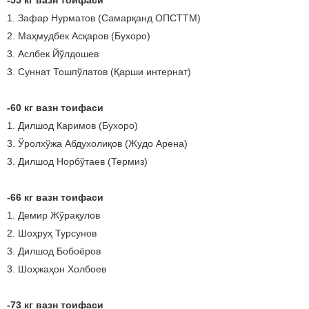
-55 кг вазн тоифаси
1. Зафар Нурматов (Самарқанд ОПСТТМ)
2. Маҳмудбек Асқаров (Бухоро)
3. Аслбек Йўлдошев
3. Суннат Тошпўлатов (Қарши интернат)
-60 кг вазн тоифаси
1. Дилшод Каримов (Бухоро)
3. Ўролхўжа Абдухолиқов (Жудо Арена)
3. Дилшод Норбўтаев (Термиз)
-66 кг вазн тоифаси
1. Демир Жўрақулов
2. Шоҳруҳ Турсунов
3. Дилшод Бобоёров
3. Шоҳжаҳон Холбоев
-73 кг вазн тоифаси