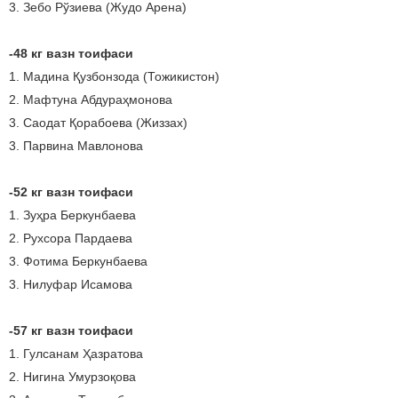
3. Зебо Рўзиева (Жудо Арена)
-48 кг вазн тоифаси
1. Мадина Қузбонзода (Тожикистон)
2. Мафтуна Абдураҳмонова
3. Саодат Қорабоева (Жиззах)
3. Парвина Мавлонова
-52 кг вазн тоифаси
1. Зуҳра Беркунбаева
2. Рухсора Пардаева
3. Фотима Беркунбаева
3. Нилуфар Исамова
-57 кг вазн тоифаси
1. Гулсанам Ҳазратова
2. Нигина Умурзоқова