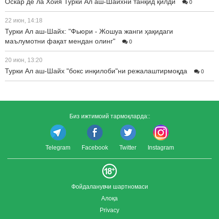
Оскар де ла Хойя Турки Ал аш-Шайхни танқид қилди
0
22 июн, 14:18
Турки Ал аш-Шайх: "Фьюри - Жошуа жанги ҳақидаги
маълумотни фақат мендан олинг"
0
20 июн, 13:20
Турки Ал аш-Шайх "бокс инқилоби"ни режалаштирмоқда
0
Биз ижтимоий тармоқларда::
Telegram
Facebook
Twitter
Instagram
Фойдаланувчи шартномаси
Алоқа
Privacy