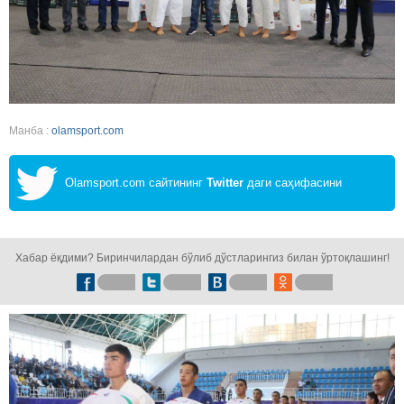
Манба :
olamsport.com
Olamsport.com сайтининг
Twitter
даги саҳифасини
кузатинг!
Хабар ёқдими? Биринчилардан бўлиб дўстларингиз билан ўртоқлашинг!