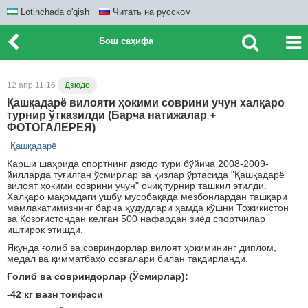
Lotinchada o'qish
Читать на русском
Бош саҳифа
12 апр 11:16
Дзюдо
Қашқадарё вилояти ҳокими соврини учун халқаро
турнир ўтказилди (Барча натижалар +
ФОТОГАЛЕРЕЯ)
Қашқадарё
Қарши шаҳрида спортнинг дзюдо тури бўйича 2008-2009-
йилларда туғилган ўсмирлар ва қизлар ўртасида "Қашқадарё
вилоят ҳокими соврини учун" очиқ турнир ташкил этилди.
Халқаро мақомдаги ушбу мусобақада мезбонлардан ташқари
мамлакатимизнинг барча ҳудудлари ҳамда қўшни Тожикистон
ва Қозоғистондан келган 500 нафардан зиёд спортчилар
иштирок этишди.
Якунда ғолиб ва совриндорлар вилоят ҳокимининг диплом,
медал ва қимматбаҳо совғалари билан тақдирланди.
Ғолиб ва совриндорлар (Ўсмирлар):
-42 кг вазн тоифаси