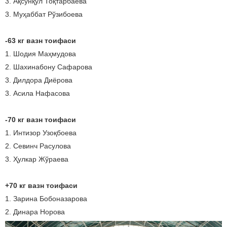
3. Ақсунқул Тоқтарбаева
3. Муҳаббат Рўзибоева
-63 кг вазн тоифаси
1. Шодия Маҳмудова
2. Шахинабону Сафарова
3. Дилдора Диёрова
3. Асила Нафасова
-70 кг вазн тоифаси
1. Интизор Узоқбоева
2. Севинч Расулова
3. Ҳулкар Жўраева
+70 кг вазн тоифаси
1. Зарина Бобоназарова
2. Динара Норова