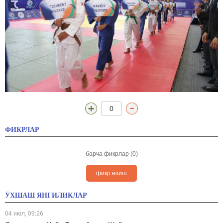
0
ФИКРЛАР
барча фикрлар (0)
фикр ёзиш
ЎХШАШ ЯНГИЛИКЛАР
04 июл, 09:26