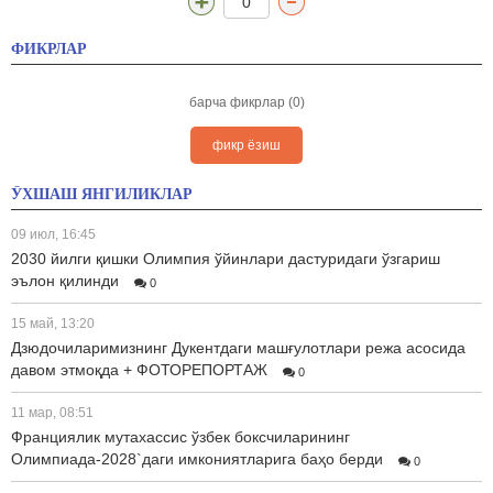
0
ФИКРЛАР
барча фикрлар (0)
фикр ёзиш
ЎХШАШ ЯНГИЛИКЛАР
09 июл, 16:45
2030 йилги қишки Олимпия ўйинлари дастуридаги ўзгариш
эълон қилинди
0
15 май, 13:20
Дзюдочиларимизнинг Дукентдаги машғулотлари режа асосида
давом этмоқда + ФОТОРЕПОРТАЖ
0
11 мар, 08:51
Франциялик мутахассис ўзбек боксчиларининг
Олимпиада-2028`даги имкониятларига баҳо берди
0