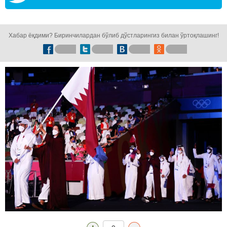
кузатинг!
Хабар ёқдими? Биринчилардан бўлиб дўстларингиз билан ўртоқлашинг!