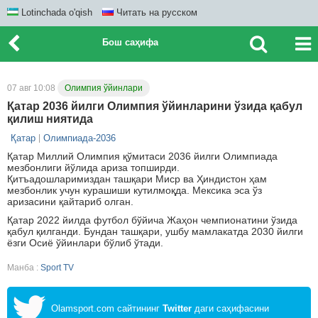
Lotinchada o'qish
Читать на русском
Бош саҳифа
07 авг 10:08
Олимпия ўйинлари
Қатар 2036 йилги Олимпия ўйинларини ўзида қабул
қилиш ниятида
Қатар
Олимпиада-2036
Қатар Миллий Олимпия қўмитаси 2036 йилги Олимпиада
мезбонлиги йўлида ариза топширди.
Қитъадошларимиздан ташқари Миср ва Ҳиндистон ҳам
мезбонлик учун курашиши кутилмоқда. Мексика эса ўз
аризасини қайтариб олган.
Қатар 2022 йилда футбол бўйича Жаҳон чемпионатини ўзида
қабул қилганди. Бундан ташқари, ушбу мамлакатда 2030 йилги
ёзги Осиё ўйинлари бўлиб ўтади.
Манба :
Sport TV
Olamsport.com сайтининг
Twitter
даги саҳифасини