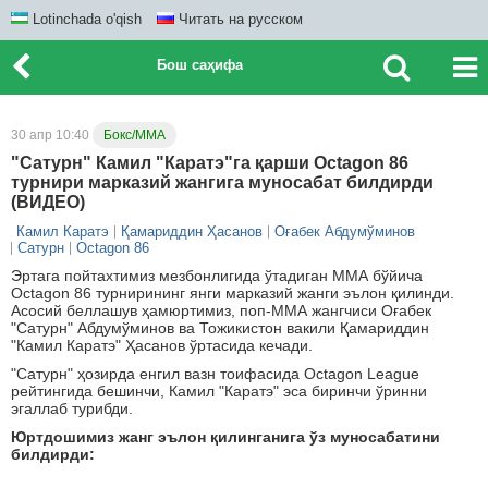
Lotinchada o'qish
Читать на русском
Бош саҳифа
30 апр 10:40
Бокс/ММА
"Сатурн" Камил "Каратэ"га қарши Octagon 86
турнири марказий жангига муносабат билдирди
(ВИДЕО)
Камил Каратэ
Қамариддин Ҳасанов
Оғабек Абдумўминов
Сатурн
Octagon 86
Эртага пойтахтимиз мезбонлигида ўтадиган ММА бўйича
Octagon 86 турнирининг янги марказий жанги эълон қилинди.
Асосий беллашув ҳамюртимиз, поп-ММА жангчиси Оғабек
"Сатурн" Абдумўминов ва Тожикистон вакили Қамариддин
"Камил Каратэ" Ҳасанов ўртасида кечади.
"Сатурн" ҳозирда енгил вазн тоифасида Octagon League
рейтингида бешинчи, Камил "Каратэ" эса биринчи ўринни
эгаллаб турибди.
Юртдошимиз жанг эълон қилинганига ўз муносабатини
билдирди: