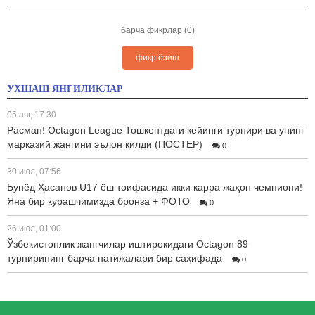
барча фикрлар (0)
фикр ёзиш
ЎХШАШ ЯНГИЛИКЛАР
05 авг, 17:30
Расман! Octagon League Тошкентдаги кейинги турнири ва унинг
марказий жангини эълон қилди (ПОСТЕР)
0
30 июл, 07:56
Бунёд Ҳасанов U17 ёш тоифасида икки карра жаҳон чемпиони!
Яна бир курашчимизда бронза + ФОТО
0
26 июл, 01:00
Ўзбекистонлик жангчилар иштирокидаги Octagon 89
турнирининг барча натижалари бир саҳифада
0