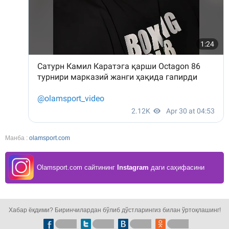
Манба :
olamsport.com
Olamsport.com сайтининг
Instagram
даги саҳифасини
кузатинг!
Хабар ёқдими? Биринчилардан бўлиб дўстларингиз билан ўртоқлашинг!