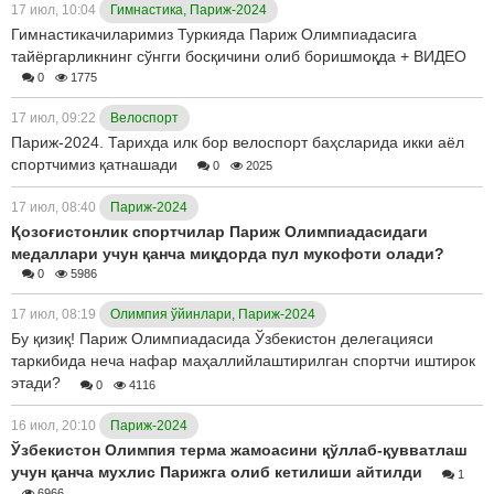
17 июл, 10:04
Гимнастика, Париж-2024
Гимнастикачиларимиз Туркияда Париж Олимпиадасига
тайёргарликнинг сўнгги босқичини олиб боришмоқда + ВИДЕО
0
1775
17 июл, 09:22
Велоспорт
Париж-2024. Тарихда илк бор велоспорт баҳсларида икки аёл
спортчимиз қатнашади
0
2025
17 июл, 08:40
Париж-2024
Қозоғистонлик спортчилар Париж Олимпиадасидаги
медаллари учун қанча миқдорда пул мукофоти олади?
0
5986
17 июл, 08:19
Олимпия ўйинлари, Париж-2024
Бу қизиқ! Париж Олимпиадасида Ўзбекистон делегацияси
таркибида неча нафар маҳаллийлаштирилган спортчи иштирок
этади?
0
4116
16 июл, 20:10
Париж-2024
Ўзбекистон Олимпия терма жамоасини қўллаб-қувватлаш
учун қанча мухлис Парижга олиб кетилиши айтилди
1
6966