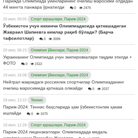
Парижда Олимпиада ўйинларининг очилиш маросими олдидан
44 мингта панжара ўрнатилди
0
2475
20 июл, 09:05
Спорт курашлари, Париж-2024
Ўзбекистон учун иккинчи Олимпиадасида қатнашадиган
Жавраил Шапиевга кимлар рақиб бўлади? (Барча
тафсилотлар)
0
3099
20 июл, 08:23
Олимпия ўйинлари, Париж-2024
Украинанинг Олимпиада учун экипировкалари тақдим этилди +
ФОТО
0
1522
19 июл, 18:08
Олимпия ўйинлари, Париж-2024
Нейтрал мақомдаги россиялик спортчилар Олимпиаданинг
очилиш маросимида қатнаша олмайди
0
2037
19 июл, 13:22
Теннис
Париж-2024: Теннис баҳсларида ҳам ўзбекистонлик ҳакам
ишлайди
0
1675
19 июл, 12:28
Спорт курашлари, Париж-2024
Париж-2024 лицензиатлари: Олимпиадада медаль