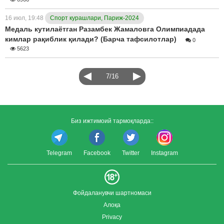
16 июл, 19:48
Спорт курашлари, Париж-2024
Медаль кутилаётган Разамбек Жамаловга Олимпиадада
кимлар рақиблик қилади? (Барча тафсилотлар)
0
5623
7/16
Биз ижтимоий тармоқларда::
Telegram
Facebook
Twitter
Instagram
Фойдаланувчи шартномаси
Алоқа
Privacy