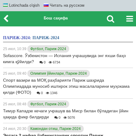
Lotinchada o'qish
Читать на русском
Бош саҳифа
ПАРИЖ-2024:
ПАРИЖ-2024
25 июл, 10:39
Футбол, Париж-2024
Sofascore. Ўзбекистон — Испания учрашувида энг яхши баҳо
кимга қўйилди?
0
6734
25 июл, 09:40
Олимпия ўйинлари, Париж-2024
Спорт вазири ва МОҚ раҳбарияти Париж шаҳрида
Олимпиадада муносиб иштирок этиш масалаларини муҳокама
қилди (ФОТО)
0
1346
25 июл, 08:48
Футбол, Париж-2024
Тимур Кападзе кечаги учрашув ва Миср билан бўладиган ўйин
ҳақида фикр билдирди
0
5076
24 июл, 20:30
Камондан отиш, Париж-2024
Эртага 2 нафар ўзбекистонлик спортчи Париж