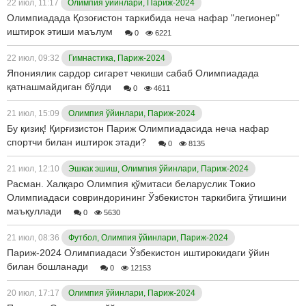
22 июл, 11:17
Олимпия ўйинлари, Париж-2024
Олимпиадада Қозоғистон таркибида неча нафар "легионер"
иштирок этиши маълум
0
6221
22 июл, 09:32
Гимнастика, Париж-2024
Япониялик сардор сигарет чекиши сабаб Олимпиадада
қатнашмайдиган бўлди
0
4611
21 июл, 15:09
Олимпия ўйинлари, Париж-2024
Бу қизиқ! Қирғизистон Париж Олимпиадасида неча нафар
спортчи билан иштирок этади?
0
8135
21 июл, 12:10
Эшкак эшиш, Олимпия ўйинлари, Париж-2024
Расман. Халқаро Олимпия қўмитаси беларуслик Токио
Олимпиадаси совриндорининг Ўзбекистон таркибига ўтишини
маъқуллади
0
5630
21 июл, 08:36
Футбол, Олимпия ўйинлари, Париж-2024
Париж-2024 Олимпиадаси Ўзбекистон иштирокидаги ўйин
билан бошланади
0
12153
20 июл, 17:17
Олимпия ўйинлари, Париж-2024