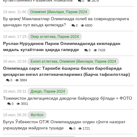
кутаётганимиз Разамбек Жамалов
0
2679
19 июл, 11:46
Олимпия ўйинлари, Париж-2024
Бу қизиқ! Мамлакатлар Олимпиада ғолиб ва совриндорларига
қанчадан пул ваъда қилмоқда?
0
6800
18 июл, 17:25
Оғир атлетика, Париж-2024
Руслан Нурудинов Париж Олимпиадасида кимлардан
медаль кутаётгани ҳақида гапирди
0
7428
18 июл, 10:34
Енгил атлетика, Олимпия ўйинлари, Париж-2024
Олимпиада сари: Таркиби ёшариш билан баробарида
қисқарган енгил атлетикачиларимиз (Барча тафсилотлар)
0
3884
18 июл, 09:31
Дзюдо, Париж-2024
Тожикистон делегациясида дзюдочи байроқдор бўлади + ФОТО
0
3551
18 июл, 08:28
Футбол
Бугун Ўзбекистон ОТЖ Олимпиададан олдин сўнгги назорат
учрашувида майдонга тушади
0
1721