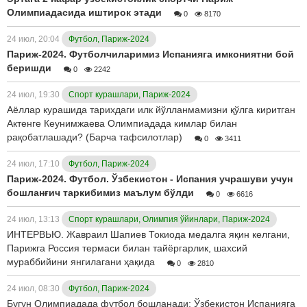
Олимпиадасида иштирок этади
0
8170
24 июл, 20:04
Футбол, Париж-2024
Париж-2024. Футболчиларимиз Испанияга имкониятни бой
беришди
0
2242
24 июл, 19:30
Спорт курашлари, Париж-2024
Аёллар курашида тарихдаги илк йўлланмамизни қўлга киритган
Актенге Кеунимжаева Олимпиадада кимлар билан
рақобатлашади? (Барча тафсилотлар)
0
3411
24 июл, 17:10
Футбол, Париж-2024
Париж-2024. Футбол. Ўзбекистон - Испания учрашуви учун
бошланғич таркибимиз маълум бўлди
0
6616
24 июл, 13:13
Спорт курашлари, Олимпия ўйинлари, Париж-2024
ИНТЕРВЬЮ. Жавраил Шапиев Токиода медалга яқин келгани,
Парижга Россия термаси билан тайёргарлик, шахсий
мураббийини янгилагани ҳақида
0
2810
24 июл, 08:30
Футбол, Париж-2024
Бугун Олимпиадада футбол бошланади: Ўзбекистон Испанияга