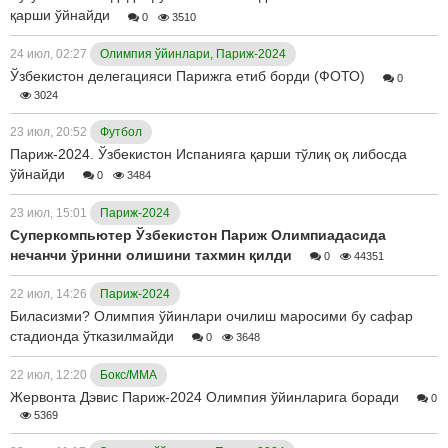
қарши ўйнайди
0
3510
24 июл, 02:27
Олимпия ўйинлари, Париж-2024
Ўзбекистон делегацияси Парижга етиб борди (ФОТО)
0
3024
23 июл, 20:52
Футбол
Париж-2024. Ўзбекистон Испанияга қарши тўлиқ оқ либосда
ўйнайди
0
3484
23 июл, 15:01
Париж-2024
Суперкомпьютер Ўзбекистон Париж Олимпиадасида
нечанчи ўринни олишини тахмин қилди
0
44351
22 июл, 14:26
Париж-2024
Биласизми? Олимпия ўйинлари очилиш маросими бу сафар
стадионда ўтказилмайди
0
3648
22 июл, 12:20
Бокс/ММА
Жервонта Дэвис Париж-2024 Олимпия ўйинларига боради
0
5369