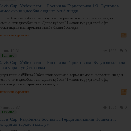
Davis Cup. Ўзбекистон – Босния ва Герцеговина 1:0. Султонов
жамоамизни ҳисобда олдинга олиб чиқди
Теннис бўйича Ўзбекистон эркаклар терма жамоаси норасмий жаҳон
чемпионати ҳисобланган "Дэвис кубоги" I жаҳон гуруҳи плей-офф
босқичидаги иштирокини ғалаба билан бошлади.
нгиликни кўрсатиш
1 янв, 10:31
1388
0
Теннис
Davis Cup. Ўзбекистон – Босния ва Герцеговина. Бугун яккаликда
икки учрашув ўтказилади
Бугун теннис бўйича Ўзбекистон эркаклар терма жамоаси норасмий жаҳон
чемпионати ҳисобланган "Дэвис кубоги" I жаҳон гуруҳи плей-офф
босқичидаги иштирокини бошлайди.
нгиликни кўрсатиш
7 янв, 09:37
1661
0
Теннис
Davis Cup. Рақибимиз Босния ва Герцоговинанинг Тошкентга
келадиган таркиби маълум