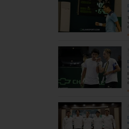
я
3
я
2