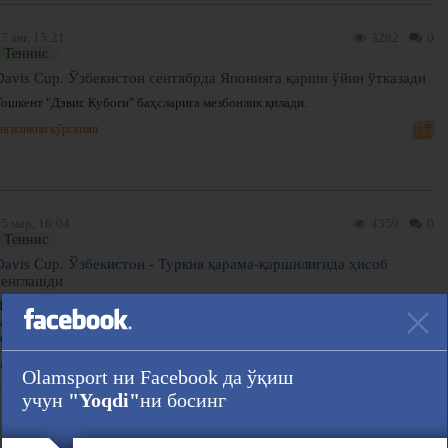
7 авг, 15:21
3282
0
Теннис
Davis Cup. Ўзбекистон сентябрда Японияга қарши ўйин ўтказади
Тошкент "Дэвис Кубоги" баҳсларига мезбонлик қилади.
нгиликни кўрсатиш
5 мар, 16:04
4359
0
Теннис
Davis Cup. Ўзбекистон - Туркия қарама-қаршилигида ҳисоб
тенглашди
Пойтахтимиздаги Олимпия захиралари теннис мактабида бўлиб ўтаётган
"Дэвис Кубоги" 1-жаҳон гуруҳи, 1-босқич доирасида Ўзбекистон ва Туркия
терма жамоалари ўртасидаги тўртинчи баҳс якунланди.
нгиликни кўрсатиш
Olamsport ни Facebook да ўқиш
учун
"Yoqdi"
ни босинг
5 дек, 09:08
1990
0
Теннис