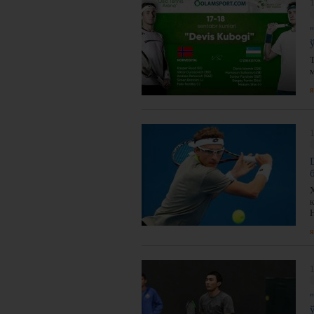
1
я
1
я
1