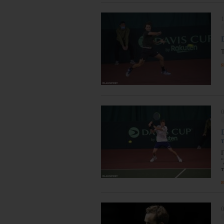
1
я
0
я
0