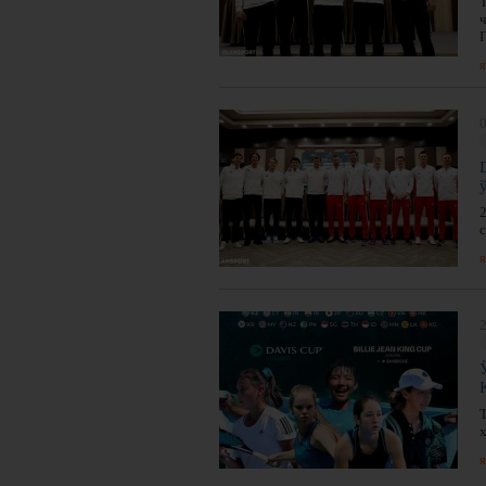
я
0
я
2
я