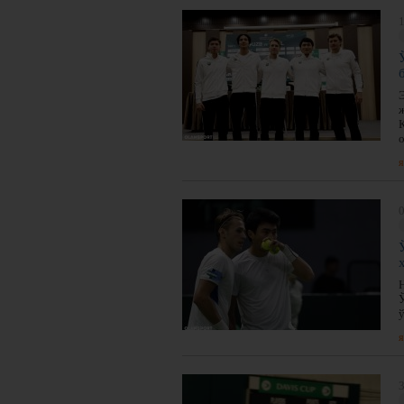
1
о
я
0
ў
я
3