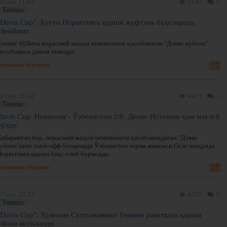
8 сен, 11:03
2147
0
Теннис
"Davis Cup". Бугун Норвегияга қарши жуфтлик баҳсларида
ўйнаймиз
Теннис бўйича норасмий жаҳон чемпионати ҳисобланган "Дэвис кубоги"
мусобақаси давом этмоқда.
нгиликни кўрсатиш
8 сен, 01:42
4473
1
Теннис
Davis Cup. Норвегия - Ўзбекистон 2:0. Денис Истомин ҳам мағлуб
бўлди
Хабарингиз бор, норасмий жаҳон чемпионати ҳисобланадиган "Дэвис
кубоги"нинг плей-офф босқичида Ўзбекистон терма жамоаси Осло шаҳрида
Норвегияга қарши баҳс олиб бормоқда.
нгиликни кўрсатиш
7 сен, 22:22
6327
0
Теннис
"Davis Cup". Ҳумоюн Султоновнинг ўнинчи ракеткага қарши
ўйини якунланди