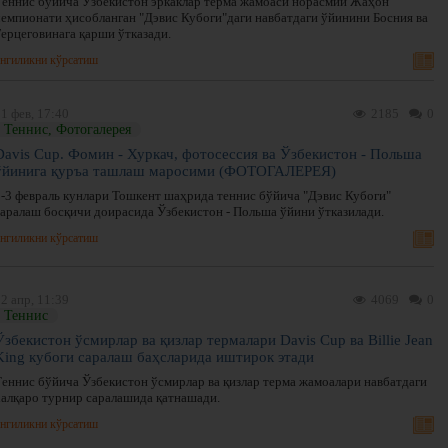
Теннис бўйича Ўзбекистон эркаклар терма жамоаси норасмий Жаҳон
чемпионати ҳисобланган "Дэвис Кубоги"даги навбатдаги ўйинини Босния ва
Герцеговинага қарши ўтказади.
нгиликни кўрсатиш
1 фев, 17:40
2185
0
Теннис, Фотогалерея
Davis Cup. Фомин - Хуркач, фотосессия ва Ўзбекистон - Польша
ўйинига қуръа ташлаш маросими (ФОТОГАЛЕРЕЯ)
2-3 февраль кунлари Тошкент шаҳрида теннис бўйича "Дэвис Кубоги"
саралаш босқичи доирасида Ўзбекистон - Польша ўйини ўтказилади.
нгиликни кўрсатиш
2 апр, 11:39
4069
0
Теннис
Ўзбекистон ўсмирлар ва қизлар термалари Davis Cup ва Billie Jean
King кубоги саралаш баҳсларида иштирок этади
Теннис бўйича Ўзбекистон ўсмирлар ва қизлар терма жамоалари навбатдаги
халқаро турнир саралашида қатнашади.
нгиликни кўрсатиш