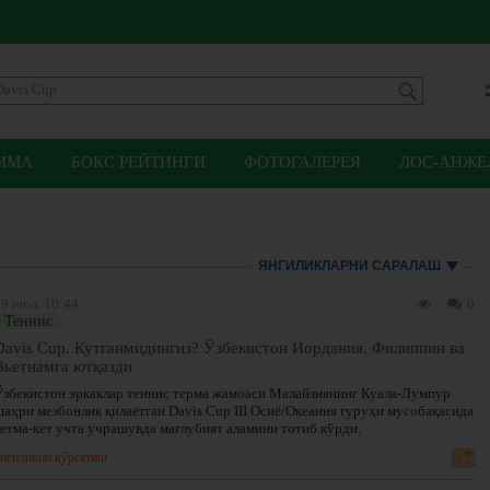
ММА
БОКС РЕЙТИНГИ
ФОТОГАЛЕРЕЯ
ЛОС-АНЖЕЛ
ЯНГИЛИКЛАРНИ САРАЛАШ
9 июл, 10:44
0
Теннис
Davis Cup. Кутганмидингиз? Ўзбекистон Иордания, Филиппин ва
Вьетнамга ютқазди
Ўзбекистон эркаклар теннис терма жамоаси Малайзиянинг Куала-Лумпур
шаҳри мезбонлик қилаётган Davis Cup III Осиё/Океания гуруҳи мусобақасида
кетма-кет учта учрашувда мағлубият аламини тотиб кўрди.
нгиликни кўрсатиш