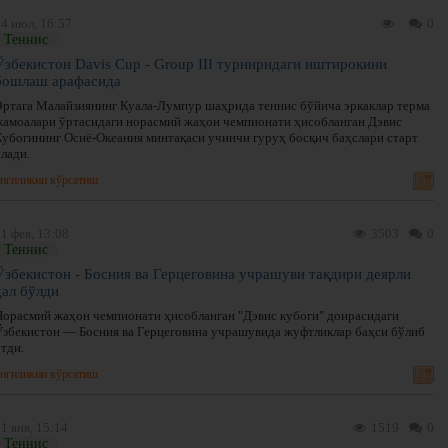
4 июл, 16:57
0
Теннис
Ўзбекистон Davis Cup - Group III турниридаги иштирокини
бошлаш арафасида
Эртага Малайзиянинг Куала-Лумпур шаҳрида теннис бўйича эркаклар терма
жамоалари ўртасидаги норасмий жаҳон чемпионати ҳисобланган Дэвис
Кубогининг Осиё-Океания минтақаси учинчи гуруҳ босқич баҳслари старт
лади.
нгиликни кўрсатиш
1 фев, 13:08
3503
0
Теннис
Ўзбекистон - Босния ва Герцеговина учрашуви тақдири деярли
ҳал бўлди
Норасмий жаҳон чемпионати ҳисобланган "Дэвис кубоги" доирасидаги
Ўзбекистон — Босния ва Герцеговина учрашувида жуфтликлар баҳси бўлиб
тди.
нгиликни кўрсатиш
1 янв, 15:14
1519
0
Теннис