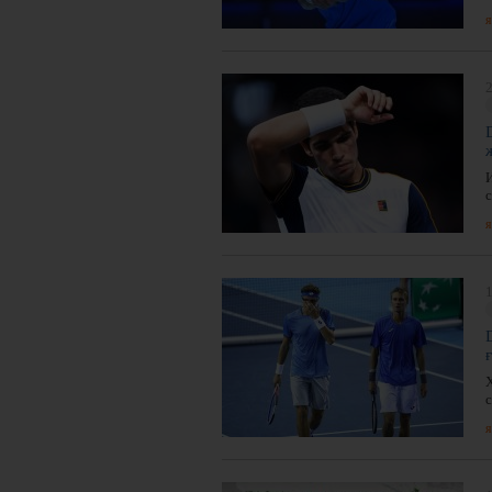
я
2
я
1
я