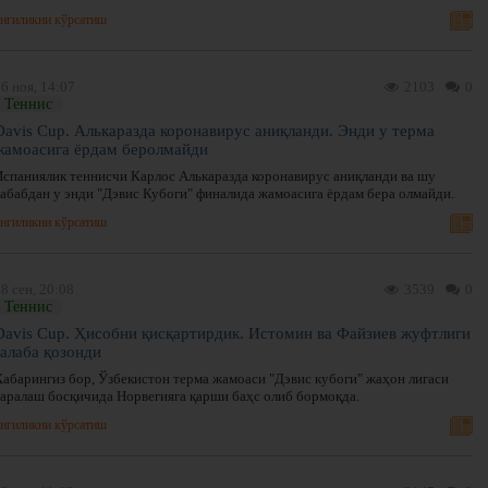
нгиликни кўрсатиш
6 ноя, 14:07
2103
0
Теннис
Davis Cup. Алькаразда коронавирус аниқланди. Энди у терма
жамоасига ёрдам беролмайди
Испаниялик теннисчи Карлос Алькаразда коронавирус аниқланди ва шу
сабабдан у энди "Дэвис Кубоги" финалида жамоасига ёрдам бера олмайди.
нгиликни кўрсатиш
8 сен, 20:08
3539
0
Теннис
Davis Cup. Ҳисобни қисқартирдик. Истомин ва Файзиев жуфтлиги
ғалаба қозонди
Хабарингиз бор, Ўзбекистон терма жамоаси "Дэвис кубоги" жаҳон лигаси
саралаш босқичида Норвегияга қарши баҳс олиб бормоқда.
нгиликни кўрсатиш