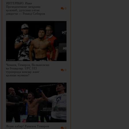
ИНТЕРВЬЮ. Икки
Президентнинг меҳрини
0
қозониб, дуосини олган
дзюдочи — Ришод Собиров
Чимаев, Темиров, Волкановски
ва бошқалар. UFC 333
0
турнирида кимлар жанг
қилиши мумкин?
Яхши хабар! Рамазон Темиров
0