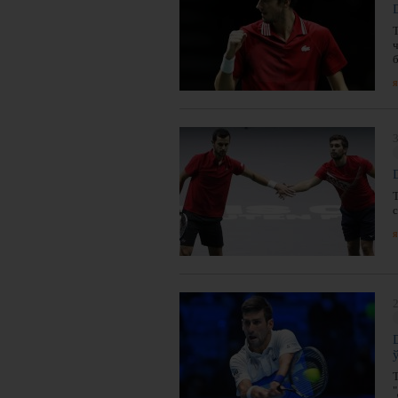
я
3
я
2