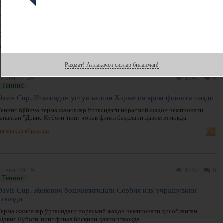
Davis Cup. Хорватиянинг финалдаги рақиби маълум
Теннис бўйича эркаклар терма жамоалари ўртасида норасмий жаҳон
чемпионати ҳисобланган "Дэвис Кубоги"нинг иккинчи финалчиси маълум
бўлди.
нгиликни кўрсатиш
Раҳмат! Аллақачон сизлар биланман!
0 ноя, 17:24
1946
0
Теннис
Davis Cup. Италиядан устун келган Хорватия ярим финалга чиқди
Теннис бўйича терма жамоалар ўртасидаги норасмий жаҳон чемпионати
саналган "Дэвис Кубоги"нинг чорак финал баҳслари давом этмоқда.
нгиликни кўрсатиш
7 ноя, 09:19
1657
0
Теннис
Davis Cup. Жокович бошчилигидаги Сербия илк учрашувини
ўтказди
Терма жамоалар ўртасидаги норасмий жаҳон чемпионати ҳисобланган
"Дэвис Кубоги"нинг финал босқичи давом этмоқда.