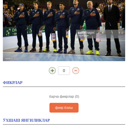
0
ФИКРЛАР
барча фикрлар (0)
фикр ёзиш
ЎХШАШ ЯНГИЛИКЛАР