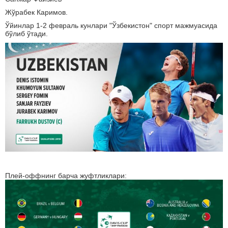
Жўрабек Каримов.
Ўйинлар 1-2 февраль кунлари "Ўзбекистон" спорт мажмуасида
бўлиб ўтади.
Плей-оффнинг барча жуфтликлари: