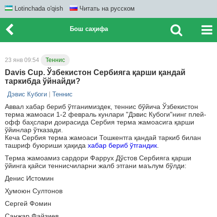
Lotinchada o'qish
Читать на русском
Бош саҳифа
23 янв 09:54
Теннис
Davis Cup. Ўзбекистон Сербияга қарши қандай
таркибда ўйнайди?
Дэвис Кубоги
Теннис
Аввал хабар бериб ўтганимиздек, теннис бўйича Ўзбекистон
терма жамоаси 1-2 февраль кунлари "Дэвис Кубоги"нинг плей-
офф баҳслари доирасида Сербия терма жамоасига қарши
ўйинлар ўтказади.
Кеча Сербия терма жамоаси Тошкентга қандай таркиб билан
ташриф буюриши ҳақида
хабар бериб ўтгандик
.
Терма жамоамиз сардори Фаррух Дўстов Сербияга қарши
ўйинга қайси теннисчиларни жалб этгани маълум бўлди:
Денис Истомин
Ҳумоюн Султонов
Сергей Фомин
Санжар Файзиев