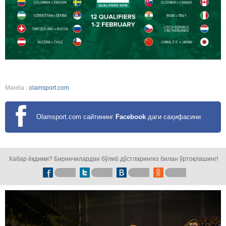
Манба :
olamsport.com
Olamsport.com сайтининг
Facebook
даги саҳифасини
кузатинг!
Хабар ёқдими? Биринчилардан бўлиб дўстларингиз билан ўртоқлашинг!