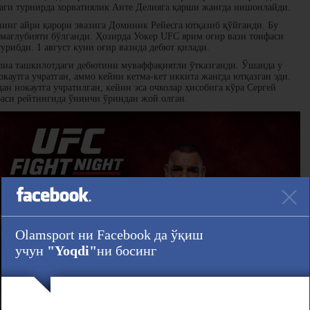
даги турнирда хорватиялик Анте Делияга қарши жангда нишонлайди.
инг айри қарори эвазига Доминик Рейесга ютқазиб қўйганди. Бу
 мағлубияти бўлганди. Ҳозирда Уокер UFC ярим оғир вазн тоифаси
урибди. 1 август куни оғир вазнда дебют қилади.
лиа ташкилотдаги дебютини муваффақиятли ўтказганди. Ўшанда у
аутга учратган, аммо кейин кетма-кет иккита жангда ютқазган эди.
ан нокаутга учратилган, кейин эса очколар ҳисобига кўра Сергей
фаси рейтингида ўнинчи ўриндан жой олган.
Olamsport ни Facebook да ўқиш
учун
"Yoqdi"
ни босинг