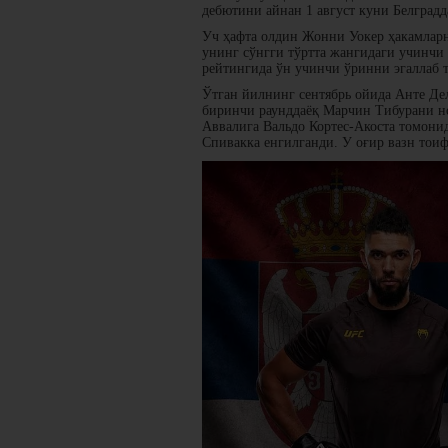
дебютини айнан 1 август куни Белград
Уч ҳафта олдин Жонни Уокер ҳакамларн
унинг сўнгги тўртта жангидаги учинчи
рейтингида ўн учинчи ўринни эгаллаб т
Ўтган йилнинг сентябрь ойида Анте Де
биринчи раунддаёқ Марчин Тибурани нок
Аввалига Вальдо Кортес-Акоста томонид
Спивакка енгилганди. У оғир вазн тои