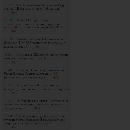
18:12
Али Абдель-Азиз Махачев — Гарри
жанги бўйича қатъий тахмин билдирди
0
17:30
Расман! Octagon League
Тошкентдаги кейинги турнири ва унинг
марказий жангини эълон қилди (ПОСТЕР)
0
16:59
Чимаев, Темиров, Волкановски ва
бошқалар. UFC 333 турнирида кимлар жанг
қилиши мумкин?
0
16:21
Каннаваро: "Жудаям кучли топ терма
жамоа билан музокара олиб боряпмиз"
0
15:40
Canadian Open. Винус Уильямсдан
ўтган Камилла Рахимова дунёнинг 36-
ракеткасини ҳам таслим этди
0
15:07
Богдан Гусков Ян Блаховични
нокаутга учратган спортчини жангга чорлади
0
14:33
"У етарлича иш қилди". Махачев UFC
чемпиони фаолиятини якунлаши кераклиги
ҳақида гапирди
0
13:00
Инфантинонинг ўрнини эгаллаши
мумкин бўлган беш асосий номзод айтилди.
Улар орасида икки осиёлик ҳам бор!
0