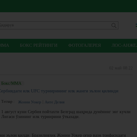
ММА
БОКС РЕЙТИНГИ
ФОТОГАЛЕРЕЯ
ЛОС-АНЖЕЛ
02 май 08:22
Бокс/ММА
Сербиядаги илк UFC турнирининг илк жанги эълон қилинди
Теглар :
Жонни Уокер
Анте Делия
1 август куни Сербия пойтахти Белград шаҳрида дунёнинг энг кучли
Лигаси ўзининг илк турнирини ўтказади.
ни эълон қилди. Бразилиялик Жонни Уокер оғир вазн тоифасидаги