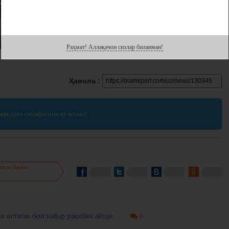
Раҳмат! Аллақачон сизлар биланман!
Ҳавола :
ram
даги саҳифасини кузатинг!
нгиз билан
и истаган беш нафар рақибни айтди
0