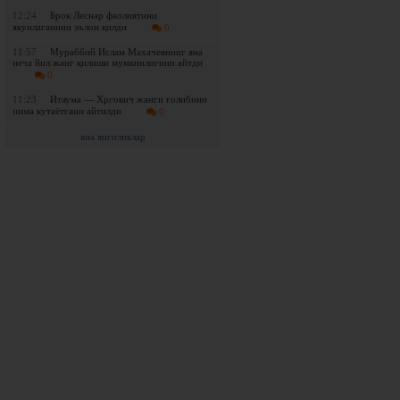
12:24
Брок Леснар фаолиятини
якунлаганини эълон қилди
0
11:57
Мураббий Ислам Махачевнинг яна
неча йил жанг қилиши мумкинлигини айтди
0
11:23
Итаума — Хргович жанги ғолибини
нима кутаётгани айтилди
0
яна янгиликлар