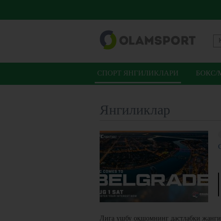
СПОРТ ЯНГИЛИКЛАРИ
БОКС/
Янгиликлар
Лига ушбу оқшомнинг дастлабки жанги