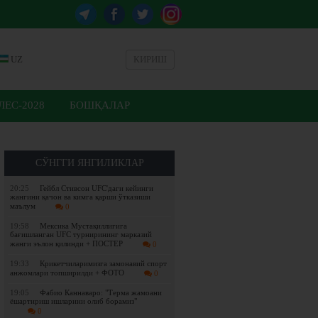
UZ
КИРИШ
ЕС-2028
БОШҚАЛАР
СЎНГГИ ЯНГИЛИКЛАР
20:25
Гейбл Стивсон UFC'даги кейинги
жангини қачон ва кимга қарши ўтказиши
маълум
0
19:58
Мексика Мустақиллигига
бағишланган UFC турнирининг марказий
жанги эълон қилинди + ПОСТЕР
0
19:33
Крикетчиларимизга замонавий спорт
анжомлари топширилди + ФОТО
0
19:05
Фабио Каннаваро: "Терма жамоани
ёшартириш ишларини олиб борамиз"
0