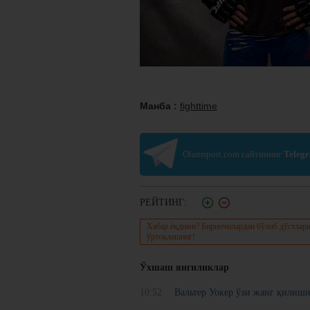
Манба :
fighttime
Olamsport.com сайтининг
Teleg
РЕЙТИНГ:
Хабар ёқдими? Биринчилардан бўлиб дўстлари
ўртоқлашинг!
Ўхшаш янгиликлар
10:52
Вальтер Уокер ўзи жанг қилишн