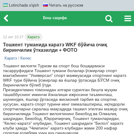
Lotinchada o'qish
Читать на русском
Бош саҳифа
12 окт 10:27
Каратэ
Тошкент туманида каратэ WKF бўйича очиқ
биринчилик ўтказилди + ФОТО
Каратэ
Келес
Тошкент вилояти Туризм ва спорт бош бошқармаси
тасарруфидаги Тошкент тумани болалар-ўсмирлар спорт
мактабининг “Универсал” спорт мажмуасида спортнинг каратэ
WKF тури бўйича ўсмирлар ва ёшлар ўртасида БЎСМ очиқ
биринчилиги бўлиб ўтди.
Президентимиз томонидан илгари сурилган бешта муҳим
ташаббуснинг иккинчи йзналиши ижросини таъминлаш,
шунингдек, ёшлар ўртасида жисмоний тарбия ва спортни,
хусусан, каратэ спорт турини кенг оммалаштириш, иқтидорли
спортчиларни саралаш мақсадида ташкил этилган мазкур очиқ
биринчиликда Тошкент вилоятининг Бекобод ва Олмалиқ
шаҳридан, Бекобод, Юқоричирчиқ, Тошкент туманларидан,
“Келес-каратэ” клубидан, Тошкент шаҳридаги “Билол” каратэ
клуби ҳамда “Чемпион” каратэ клубидан жами 200 нафар
спортчи ғолиблик учун куч синашишди.