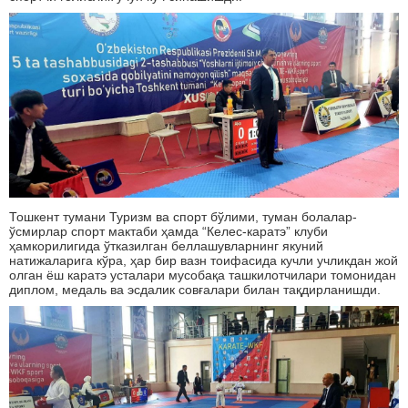
Тошкент тумани Туризм ва спорт бўлими, туман болалар-
ўсмирлар спорт мактаби ҳамда “Келес-каратэ” клуби
ҳамкорилигида ўтказилган беллашувларнинг якуний
натижаларига кўра, ҳар бир вазн тоифасида кучли учликдан жой
олган ёш каратэ усталари мусобақа ташкилотчилари томонидан
диплом, медаль ва эсдалик совғалари билан тақдирланишди.