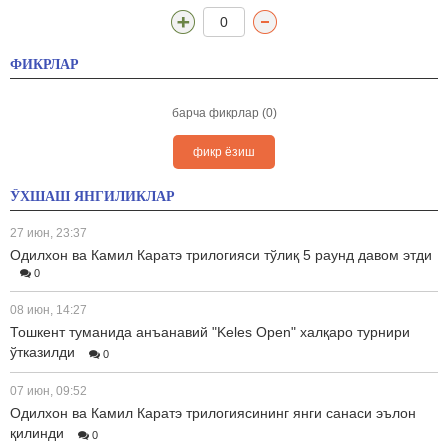
0
ФИКРЛАР
барча фикрлар (0)
фикр ёзиш
ЎХШАШ ЯНГИЛИКЛАР
27 июн, 23:37
Одилхон ва Камил Каратэ трилогияси тўлиқ 5 раунд давом этди
0
08 июн, 14:27
Тошкент туманида анъанавий "Keles Open" халқаро турнири
ўтказилди
0
07 июн, 09:52
Одилхон ва Камил Каратэ трилогиясининг янги санаси эълон
қилинди
0