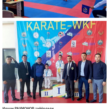
Илҳом РАҲМОНОВ тайёрлади