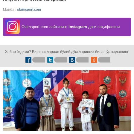
Манба :
olamsport.com
Olamsport.com сайтининг
Instagram
даги саҳифасини
кузатинг!
Хабар ёқдими? Биринчилардан бўлиб дўстларингиз билан ўртоқлашинг!