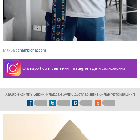
Манба :
championat.com
Olamsport.com сайтининг
Instagram
даги саҳифасини
кузатинг!
Хабар ёқдими? Биринчилардан бўлиб дўстларингиз билан ўртоқлашинг!