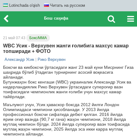
Lotinchada o'qish
Читать на русском
Бош саҳифа
21 май 07:43
Бокс/ММА
WBC Усик - Верхувен жанги ғолибига махсус камар
топширади + ФОТО
Александр Усик
Рико Верхувен
Боксчи ва кикбоксчи ўртасидаги жанг 23 май куни Мисрнинг Гиза
шаҳрида бўлиб ўтадиган турнирнинг асосий воқеасига
айланади.
Бутунжаҳон бокс кенгаши (WBC) украиналик Александр Усик ва
нидерландиялик Рико Верхувен ўртасидаги супероғир вазн
тоифасидаги чемпионлик жанги ғолиби учун махсус камар
тайёрлади.
Маълумот учун, Усик ҳаваскор боксда 2012 йилги Лондон
Олимпиадаси чемпиони ҳисобланади. У 2013 йилда
профессионал боксчи сифатида дебют қилган. 2016 йилда
ярим оғир вазнда (90,7 кг гача) жаҳон чемпиони, 2018 йилда
мутлақ чемпион бўлди. 2024 йилда супероғир вазн тоифасида
мутлақ жаҳон чемпиони, 2025 йилда эса икки карра мутлақ
чемпионга айланди.