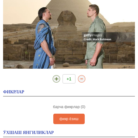
+1
ФИКРЛАР
барча фикрлар (0)
фикр ёзиш
ЎХШАШ ЯНГИЛИКЛАР