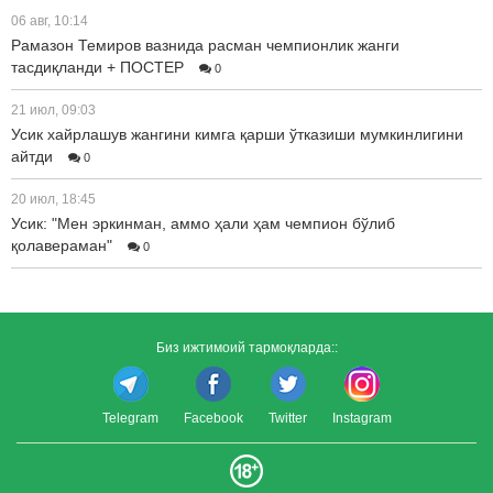
06 авг, 10:14
Рамазон Темиров вазнида расман чемпионлик жанги
тасдиқланди + ПОСТЕР
0
21 июл, 09:03
Усик хайрлашув жангини кимга қарши ўтказиши мумкинлигини
айтди
0
20 июл, 18:45
Усик: "Мен эркинман, аммо ҳали ҳам чемпион бўлиб
қолавераман"
0
Биз ижтимоий тармоқларда::
Telegram
Facebook
Twitter
Instagram