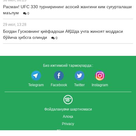
30 июл, 08:23
Расман! UFC 330 турнирининг асосий жангини ким суғурталаши
маълум
0
29 июл, 13:28
Богдан Гусковнинг қиёфадоши АҚШда учта жиноят моддаси
бўйича ҳибсга олинди
0
Биз ижтимоий тармоқларда::
Telegram
Facebook
Twitter
Instagram
Фойдаланувчи шартномаси
Алоқа
Privacy
Тўлиқ версия