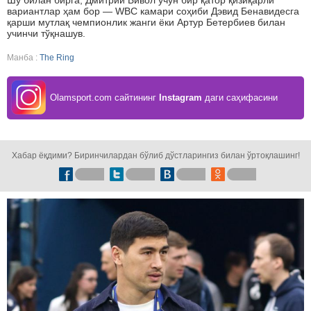
Шу билан бирга, Дмитрий Бивол учун бир қатор қизиқарли
вариантлар ҳам бор — WBC камари соҳиби Дэвид Бенавидесга
қарши мутлақ чемпионлик жанги ёки Артур Бетербиев билан
учинчи тўқнашув.
Манба :
The Ring
Olamsport.com сайтининг
Instagram
даги саҳифасини
кузатинг!
Хабар ёқдими? Биринчилардан бўлиб дўстларингиз билан ўртоқлашинг!