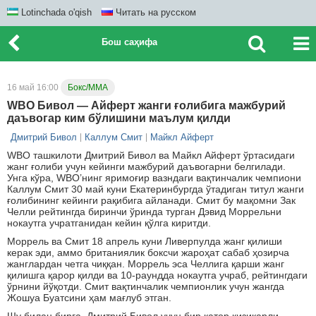
Lotinchada o'qish
Читать на русском
Бош саҳифа
16 май 16:00
Бокс/ММА
WBO Бивол — Айферт жанги ғолибига мажбурий
даъвогар ким бўлишини маълум қилди
Дмитрий Бивол
Каллум Смит
Майкл Айферт
WBO ташкилоти Дмитрий Бивол ва Майкл Айферт ўртасидаги
жанг ғолиби учун кейинги мажбурий даъвогарни белгилади.
Унга кўра, WBO’нинг яримоғир вазндаги вақтинчалик чемпиони
Каллум Смит 30 май куни Екатеринбургда ўтадиган титул жанги
ғолибининг кейинги рақибига айланади. Смит бу мақомни Зак
Челли рейтингда биринчи ўринда турган Дэвид Моррельни
нокаутга учратганидан кейин қўлга киритди.
Моррель ва Смит 18 апрель куни Ливерпулда жанг қилиши
керак эди, аммо британиялик боксчи жароҳат сабаб ҳозирча
жанглардан четга чиққан. Моррель эса Челлига қарши жанг
қилишга қарор қилди ва 10-раундда нокаутга учраб, рейтингдаги
ўрнини йўқотди. Смит вақтинчалик чемпионлик учун жангда
Жошуа Буатсини ҳам мағлуб этган.