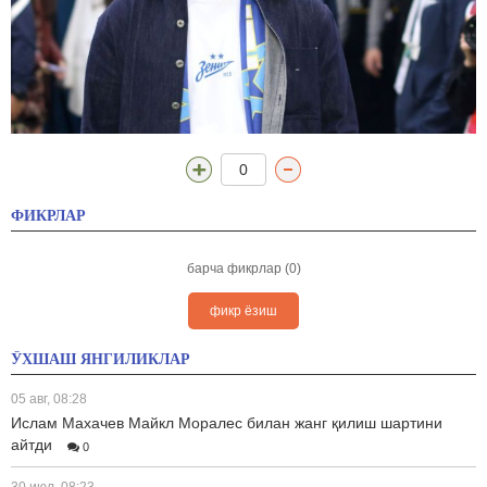
0
ФИКРЛАР
барча фикрлар (0)
фикр ёзиш
ЎХШАШ ЯНГИЛИКЛАР
05 авг, 08:28
Ислам Махачев Майкл Моралес билан жанг қилиш шартини
айтди
0