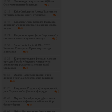
12:39
Тошкентда оғир атлетика бўйича
Осиё чемпионати бошланди
0
12:13
Кайл Снайдер ва Аҳмед Тажудинов
ўртасида реванш жанги ўтказилади
0
11:47
Canadian Open. Камилла Раҳимова
дунёнинг учинчи ракеткасига қарши кортга
чиқди
0
11:24
Родрининг трансфери "Барселона"га
тахминан қанчага тушиши маълум
0
10:59
Saint Louis Rapid & Blitz 2026.
Чемпион Синдаров - Прагг партиясида
аниқланди
0
10:28
Қирғизистондаги фожеали ҳалокат
ортидан Ғалаба чўққисига чиқиш учун
алпинистлар рухсатнома олиши талаб
этилмоқда
0
09:56
Жозеф Паркердан кокаин учун
допинг бўйича айбловлар олиб ташланди
0
09:23
Гвардиола Родрига қўнғироқ қилиб,
уни "Барселона"га ўтишга кўндирди
0
08:49
Чарльз Оливейра яқин дўсти Алан
Насиментонинг вафотидан кейин илк бор
баёнот берди
0
08:03
Лайма Владсоннинг Германиядаги