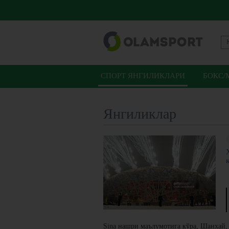
СПОРТ ЯНГИЛИКЛАРИ
БОКС/
Янгиликлар
Sina нашри маълумотига кўра, Шанхай,