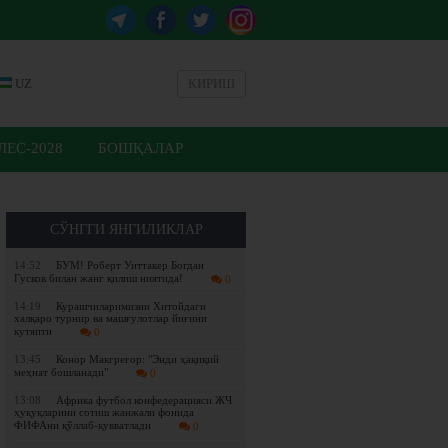
UZ
КИРИШ
ЕС-2028
БОШҚАЛАР
СЎНГГИ ЯНГИЛИКЛАР
14:52
БУМ! Роберт Уиттакер Богдан
Гусков билан жанг қилиш ниятида!
0
14:19
Курашчиларимизни Хитойдаги
халқаро турнир ва машғулотлар йиғини
кутяпти
0
13:45
Конор Макгрегор: "Энди ҳақиқий
меҳнат бошланади"
0
13:08
Африка футбол конфедерацияси ЖЧ
ҳуқуқларини сотиш жанжали фонида
ФИФАни қўллаб-қувватлади
0