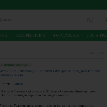
ММА
БОКС РЕЙТИНГИ
ФОТОГАЛЕРЕЯ
ЛОС-АНЖЕЛ
13 окт 17:39
Олимпия ўйинлари
Хитойнинг Олимпиада-2036 учун таклифидан ХОҚ'дагиларнинг
кўнгли тўлмади
Теглар :
Хитой
Халқаро Олимпия қўмитаси 2036 йилги Олимпия ўйинлари учун
Хитой томонидан берилган таклифдан норози.
 Чэнду ва Гуанжоу шаҳарлари номзоди етарлича қизиқиш уйғота