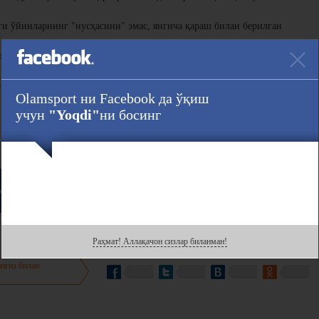
ги ўйинларнинг "нусҳасини" эмас, янгича қараш билан берилган
ба қабул қилган: 2008 йилда Пекинда ёзги, 2022 йил эса қишки
нлиги учун Ҳиндистон, Қатар, Чили, Туркия ва Индонезия номзоди
Olamsport ни Facebook да ўқиш
учун
"Yoqdi"
ни босинг
Ҳавола :
ook
даги саҳифасини кузатинг!
Раҳмат! Аллақачон сизлар биланман!
нгиз билан