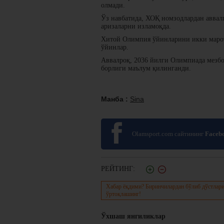
олмади.
Ўз навбатида, ХОҚ номзодлардан аввал
аризаларни изламоқда.
Хитой Олимпия ўйинларини икки марота
ўйинлар.
Аввалроқ, 2036 йилги Олимпиада мезбо
борлиги маълум қилинганди.
Манба :
Sina
Olamsport.com сайтининг
Faceb
РЕЙТИНГ:
Хабар ёқдими? Биринчилардан бўлиб дўстлари
ўртоқлашинг!
Ўхшаш янгиликлар