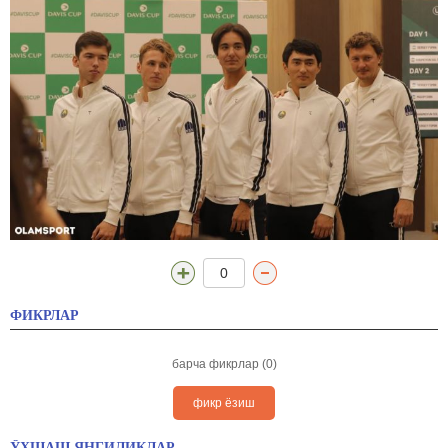
0
ФИКРЛАР
барча фикрлар (0)
фикр ёзиш
ЎХШАШ ЯНГИЛИКЛАР