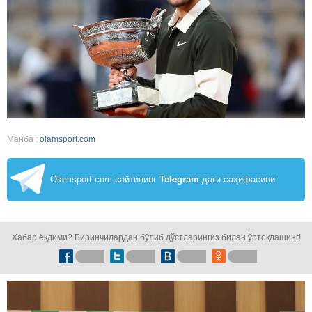
Манба :
olamsport.com
Olamsport.com сайтининг
Telegram
даги саҳифасини
кузатинг!
Хабар ёқдими? Биринчилардан бўлиб дўстларингиз билан ўртоқлашинг!