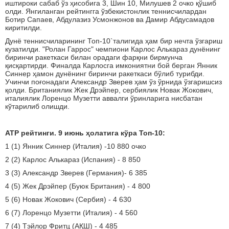
иштироки сабаб ўз ҳисобига 3, Шин 10, Милушев 2 очко қўшиб
олди. Янгиланган рейтингга ўзбекистонлик теннисчилардан
Ботир Сапаев, Абдулазиз Усмонжонов ва Дамир Абдусамадов
киритилди.
Дунё теннисчиларининг Топ-10`талигида ҳам бир нечта ўзгариш
кузатилди. "Ролан Гаррос" чемпиони Карлос Алькараз дунёнинг
биринчи ракеткаси билан орадаги фарқни бирмунча
қисқартирди. Финалда Карлосга имкониятни бой берган Янник
Синнер ҳамон дунёнинг биринчи ракеткаси бўлиб турибди.
Учинчи поғонадаги Александр Зверев ҳам ўз ўрнида ўзгаришсиз
қолди. Британиялик Жек Дрэйпер, сербиялик Новак Жокович,
италиялик Лоренцо Музетти аввалги ўринларига нисбатан
кўтарилиб олишди.
ATP рейтинги. 9 июнь ҳолатига кўра Топ-10:
1 (1) Янник Синнер (Италия) -10 880 очко
2 (2) Карлос Алькараз (Испания) - 8 850
3 (3) Александр Зверев (Германия)- 6 385
4 (5) Жек Дрэйпер (Буюк Британия) - 4 800
5 (6) Новак Жокович (Сербия) - 4 630
6 (7) Лоренцо Музетти (Италия) - 4 560
7 (4) Тэйлор Фритц (АҚШ) - 4 485