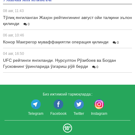
08 авг, 11:43
Tўлиқ янгиланган Жаҳон рейтингининг август ойи талқини эълон
қилинди
0
06 авг, 10:46
Конор Макгрегор муваффақиятли операция қилинди
0
04 авг, 16:50
UFC рейтинги янгиланди. Нурсултон Рўзибоев ва Богдан
Гусковнинг ўринларида ўзгариш рўй берди
0
Биз ижтимоий тармоқларда::
Telegram
Facebook
Twitter
Instagram