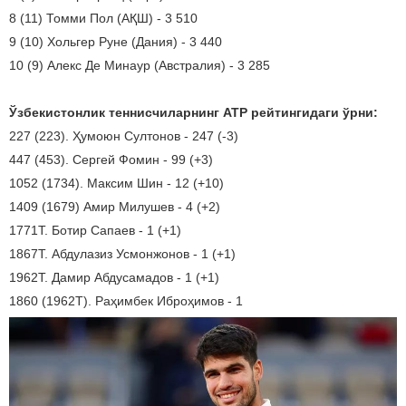
8 (11) Томми Пол (АҚШ) - 3 510
9 (10) Хольгер Руне (Дания) - 3 440
10 (9) Алекс Де Минаур (Австралия) - 3 285
Ўзбекистонлик теннисчиларнинг АТР рейтингидаги ўрни:
227 (223). Ҳумоюн Султонов - 247 (-3)
447 (453). Сергей Фомин - 99 (+3)
1052 (1734). Максим Шин - 12 (+10)
1409 (1679) Амир Милушев - 4 (+2)
1771Т. Ботир Сапаев - 1 (+1)
1867Т. Абдулазиз Усмонжонов - 1 (+1)
1962Т. Дамир Абдусамадов - 1 (+1)
1860 (1962Т). Раҳимбек Иброҳимов - 1