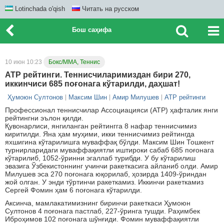
Lotinchada o'qish
Читать на русском
Бош саҳифа
10 июн 10:23
Бокс/ММА, Теннис
ATP рейтинги. Теннисчиларимиздан бири 270,
иккинчиси 685 поғонага кўтарилди, даҳшат!
Ҳумоюн Султонов
Максим Шин
Амир Милушев
ATP рейтинги
Профессионал теннисчилар Ассоциацияси (ATP) ҳафталик янги
рейтингни эълон қилди.
Қувонарлиси, янгиланган рейтингга 8 нафар теннисчимиз
киритилди. Яна ҳам муҳими, икки теннисчимиз рейтингда
яхшигина кўтарилишга муваффақ бўлди. Максим Шин Тошкент
турнирларидаги муваффақиятли иштироки сабаб 685 поғонага
кўтарилиб, 1052-ўринни эгаллаб турибди. У бу кўтарилиш
эвазига Ўзбекистоннинг учинчи ракеткасига айланиб олди. Амир
Милушев эса 270 поғонага юқорилаб, ҳозирда 1409-ўриндан
жой олган. У энди тўртинчи ракеткамиз. Иккинчи ракеткамиз
Сергей Фомин ҳам 6 поғонага кўтарилди.
Аксинча, мамлакатимизнинг биринчи ракеткаси Ҳумоюн
Султонов 4 поғонага пастлаб, 227-ўринга тушди. Раҳимбек
Иброҳимов 102 поғонага шўнғиди. Фомин муваффақиятли