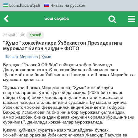
Lotinchada o'qish
Читать на русском
Бош саҳифа
23 май 11:00
Хоккей
"Ҳумо" хоккейчилари Ўзбекистон Президентига
мурожаат билан чиқди + ФОТО
Шавкат Мирзиёев
Ҳумо
Бу ҳақда "Головой Об Лёд" лойиҳаси хабар бермоқда.
Дастурга келган хатга кўра, хоккейчилар ойлик маошлар
тўланмаётгани боис Ўзбекистон Президенти Шавкат Мирзиёевга
мурожаат қилишган.
"Ҳурматли Шавкат Миромонович, "Ҳумо" хоккей клуби
спортчиларининг ўтган тўрт ой давомида (2025 йил январь
ойидан бери) ойлик маошлари тўланмаётгани масаласини
шахсан назоратга олишингизни сўраймиз. Бу масала бўйича
Ўзбекистон хоккей федерацияси вице-президенти Ғофуров
Баҳодир Исмоиловичга бир неча бор мурожаат қилган эдик,
аммо жавобан биз сиздан фақат қонуний чоралар кўришингизни
сўраймиз.", дейилади хоккейчилар мурожаатида.
Қизиғи, қуйидаги суратга назар ташлайдиган бўлсак,
хоккейчилар орасида ўзбекистонликлар Жавоҳир Расулов ва