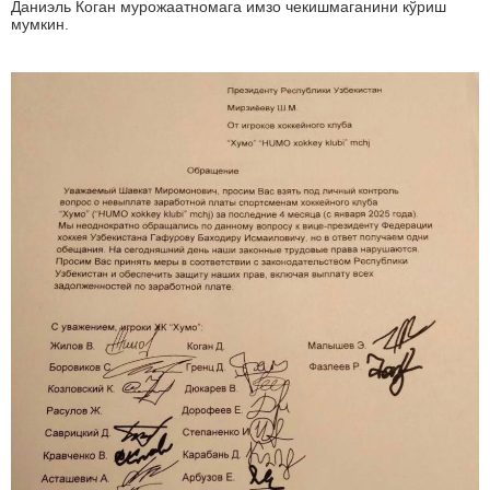
Даниэль Коган мурожаатномага имзо чекишмаганини кўриш
мумкин.