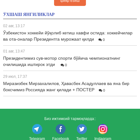
фикр ёзиш
ЎХШАШ ЯНГИЛИКЛАР
02 авг, 13:17
Ўзбекистон хоккейи йўқолиб кетиш хавфи остида: хоккейчилар
ва ота-оналар Президентга мурожаат қилди
0
01 авг, 13:47
Президентимиз сув-мотор спорти бўйича чемпионатнинг
очилишида иштирок этди
0
29 июл, 17:37
Миразизбек Мирзахалилов, Ҳавасбек Асадуллаев ва яна бир
боксчимиз Россияда жанг қилади + ПОСТЕР
0
Биз ижтимоий тармоқларда::
Telegram
Facebook
Twitter
Instagram