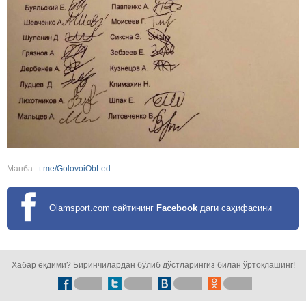
Манба :
t.me/GolovoiObLed
Olamsport.com сайтининг
Facebook
даги саҳифасини
кузатинг!
Хабар ёқдими? Биринчилардан бўлиб дўстларингиз билан ўртоқлашинг!