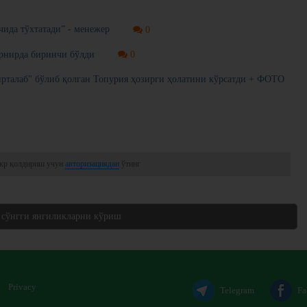
чида тўхтатади” - менежер
0
рнирда биринчи бўлди
0
ирталаб" бўлиб қолган Топурия ҳозирги ҳолатини кўрсатди + ФОТО
кр қолдириш учун
авторизациядан
ўтинг
 сўнгги янгиликларни кўриш
Privacy
Telegram
Fa