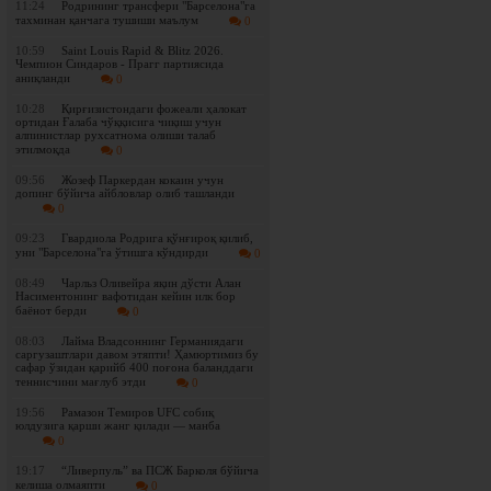
11:24
Родрининг трансфери "Барселона"га
тахминан қанчага тушиши маълум
0
10:59
Saint Louis Rapid & Blitz 2026.
Чемпион Синдаров - Прагг партиясида
аниқланди
0
10:28
Қирғизистондаги фожеали ҳалокат
ортидан Ғалаба чўққисига чиқиш учун
алпинистлар рухсатнома олиши талаб
этилмоқда
0
09:56
Жозеф Паркердан кокаин учун
допинг бўйича айбловлар олиб ташланди
0
09:23
Гвардиола Родрига қўнғироқ қилиб,
уни "Барселона"га ўтишга кўндирди
0
08:49
Чарльз Оливейра яқин дўсти Алан
Насиментонинг вафотидан кейин илк бор
баёнот берди
0
08:03
Лайма Владсоннинг Германиядаги
саргузаштлари давом этяпти! Ҳамюртимиз бу
сафар ўзидан қарийб 400 поғона баланддаги
теннисчини мағлуб этди
0
19:56
Рамазон Темиров UFC собиқ
юлдузига қарши жанг қилади — манба
0
19:17
“Ливерпуль” ва ПСЖ Барколя бўйича
келиша олмаяпти
0