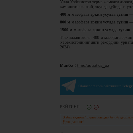
Унда Ўзбекистон терма жамоаси аъзос
ҳам иштирок этиб, якунда қуйидаги учт
400 м масофага эркин усулда сузиш
— 
800 м масофага эркин усулда сузиш
— 
1500 м масофага эркин усулда сузиш
—
Таъкидлаш жоиз, 400 м масофага эркин
Ўзбекистоннинг янги рекордини ўрнатд
2024).
Манба :
t.me/aquatics_uz
Olamsport.com сайтининг
Teleg
РЕЙТИНГ:
Хабар ёқдими? Биринчилардан бўлиб дўстлари
ўртоқлашинг!