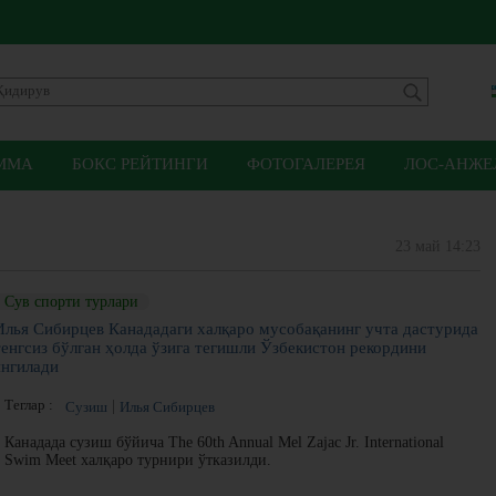
ММА
БОКС РЕЙТИНГИ
ФОТОГАЛЕРЕЯ
ЛОС-АНЖЕЛ
23 май 14:23
Сув спорти турлари
Илья Сибирцев Канададаги халқаро мусобақанинг учта дастурида
тенгсиз бўлган ҳолда ўзига тегишли Ўзбекистон рекордини
янгилади
Теглар :
Сузиш
Илья Сибирцев
Канадада сузиш бўйича The 60th Annual Mel Zajac Jr. International
Swim Meet халқаро турнири ўтказилди.