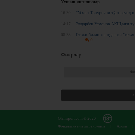
Ўхшаш янгиликлар
16:30
“Усман Топурияни тўрт раунд и
14:17
Элдорбек Усмонов АҚШдаги ту
08:38
Гэтжи билан жангда юзи "таъм
0
Фикрлар
Фи
<
Olamsport.com © 2026
Фойдаланувчи шартномаси
|
Алоқа
|