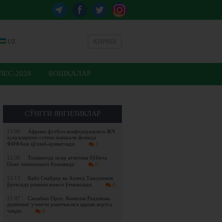
UZ
КИРИШ
ЕС-2028
БОШҚАЛАР
СЎНГГИ ЯНГИЛИКЛАР
13:08
Африка футбол конфедерацияси ЖЧ
ҳуқуқларини сотиш жанжали фонида
ФИФАни қўллаб-қувватлади
0
12:39
Тошкентда оғир атлетика бўйича
Осиё чемпионати бошланди
0
12:13
Кайл Снайдер ва Аҳмед Тажудинов
ўртасида реванш жанги ўтказилади
0
11:47
Canadian Open. Камилла Раҳимова
дунёнинг учинчи ракеткасига қарши кортга
чиқди
0