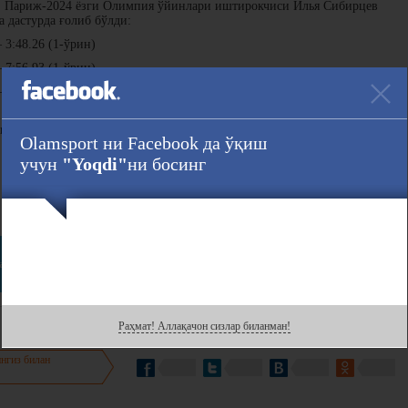
и, Париж-2024 ёзги Олимпия ўйинлари иштирокчиси Илья Сибирцев
а дастурда ғолиб бўлди:
3:48.26 (1-ўрин)
7:56.93 (1-ўрин)
 15:23.99 (1-ўрин).
 усулда сузиш дастуридаги натижаси орқали Сибирцев
и. Аввалги рекорд ҳам Ильяга тегишли эди — (3:48.57 INDY MAY CUP
Olamsport ни Facebook да ўқиш
учун
"Yoqdi"
ни босинг
Ҳавола :
ram
даги саҳифасини кузатинг!
Раҳмат! Аллақачон сизлар биланман!
нгиз билан