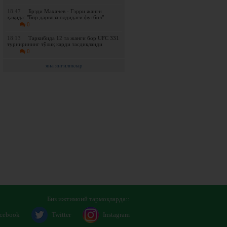
18:47
Брэди Махачев - Гэрри жанги
ҳақида: "Бир дарвоза олдидаги футбол"
0
18:13
Таркибида 12 та жанги бор UFC 331
турнирининг тўлиқ карди тасдиқланди
0
яна янгиликлар
Биз ижтимоий тармоқларда::
cebook
Twitter
Instagram