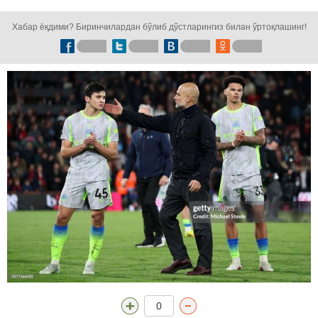
кузатинг!
Хабар ёқдими? Биринчилардан бўлиб дўстларингиз билан ўртоқлашинг!
0