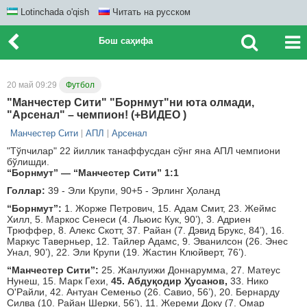
Lotinchada o'qish
Читать на русском
Бош саҳифа
20 май 09:29
Футбол
"Манчестер Сити" "Борнмут"ни юта олмади,
"Арсенал" – чемпион! (+ВИДЕО )
Манчестер Сити
АПЛ
Арсенал
"Тўпчилар" 22 йиллик танаффусдан сўнг яна АПЛ чемпиони
бўлишди.
“Борнмут” — “Манчестер Сити” 1:1
Голлар:
39 - Эли Крупи, 90+5 - Эрлинг Ҳоланд
“Борнмут”:
1. Жорже Петрович, 15. Адам Смит, 23. Жеймс
Хилл, 5. Маркос Сенеси (4. Льюис Кук, 90’), 3. Адриен
Трюффер, 8. Алекс Скотт, 37. Райан (7. Дэвид Брукс, 84’), 16.
Маркус Таверньер, 12. Тайлер Адамс, 9. Эванилсон (26. Энес
Унал, 90’), 22. Эли Крупи (19. Жастин Клюйверт, 76’).
“Манчестер Сити”:
25. Жанлуижи Доннарумма, 27. Матеус
Нунеш, 15. Марк Гехи,
45. Абдуқодир Ҳусанов,
33. Нико
О'Райли, 42. Антуан Семеньо (26. Савио, 56’), 20. Бернарду
Силва (10. Райан Шерки, 56’), 11. Жереми Доку (7. Омар