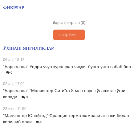
ФИКРЛАР
барча фикрлар (0)
фикр ёзиш
ЎХШАШ ЯНГИЛИКЛАР
06 авг, 15:18
“Барселона” Родри учун курашдан чиқди: бунга учта сабаб бор
0
02 авг, 17:09
"Барселона" "Манчестер Сити"га 8 млн евро тўлашига тўғри
келади
0
28 июл, 11:50
"Манчестер Юнайтед" Франция терма жамоаси аъзоси билан
келишиб олди
0