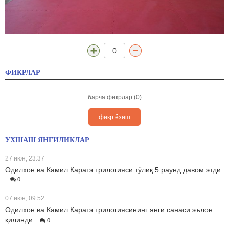
0
ФИКРЛАР
барча фикрлар (0)
фикр ёзиш
ЎХШАШ ЯНГИЛИКЛАР
27 июн, 23:37
Одилхон ва Камил Каратэ трилогияси тўлиқ 5 раунд давом этди
0
07 июн, 09:52
Одилхон ва Камил Каратэ трилогиясининг янги санаси эълон
қилинди
0