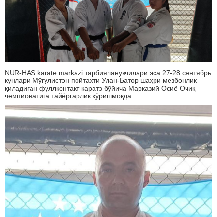
NUR-HAS karate markazi тарбияланувчилари эса 27-28 сентябрь
кунлари Мўғулистон пойтахти Улан-Батор шаҳри мезбонлик
қиладиган фуллконтакт каратэ бўйича Марказий Осиё Очиқ
чемпионатига тайёргарлик кўришмоқда.