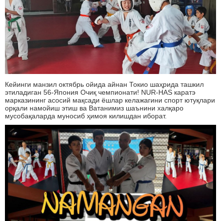
Кейинги манзил октябрь ойида айнан Токио шаҳрида ташкил
этиладиган 56-Япония Очиқ чемпионати! NUR-HAS каратэ
марказининг асосий мақсади ёшлар келажагини спорт ютуқлари
орқали намойиш этиш ва Ватанимиз шаънини халқаро
мусобақаларда муносиб ҳимоя килишдан иборат.