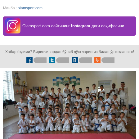
Манба :
olamsport.com
Olamsport.com сайтининг
Instagram
даги саҳифасини
кузатинг!
Хабар ёқдими? Биринчилардан бўлиб дўстларингиз билан ўртоқлашинг!