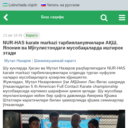
Lotinchada o'qish
Читать на русском
Бош саҳифа
13 авг 18:49
Каратэ
NUR-HAS karate markazi тарбияланувчилари АҚШ,
Япония ва Мўғулистондаги мусобақаларда иштирок
этади
Мутал Назаров
Шинкиокушинкай каратэ
Шу кунларда Ҳасан ва Мутал Назаров раҳбарлигидаги NUR-HAS
karate markazi тарбияланувчилари олдинда турган нуфузли
халқаро мусобақаларга ҳозирлик кўришяпти.
Жумладан, Мутал Назаровнинг ўзи АҚШнинг Лас-Вегас шаҳрида
ўтказиладиган 5 th American Full Contact Karate championship
мусобақасида юртимиз шарафини ҳимоя қилади. Шу мусобақа
якунланганидан кейин бир ҳафта давомида Америка Қўшма
Штатлари каратэчилари билан ҳамкорликда қўшма семинарлар
ўтказилади.