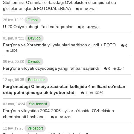
Stol tennisi. O'smirlar o'rtasidagi O'zbekiston chempionatida
g'oliblar aniqlandi FOTOGALEREYA
0
2973
28 fev, 12:39
Futbol
U-20 Osiyo kubogi. Fakt va raqamlar
0
3293
01 jan, 07:22
Dzyudo
Farg'ona va Xorazmda yil yakunlari sarhisob qilindi + FOTO
0
1806
06 iyu, 05:38
Dzyudo
Farg'ona viloyati dzyudosiga yangi rahbar saylandi
0
2144
12 apr, 09:35
Boshqalar
Farg'onadagi Olimpiya zaxiralari kollejida 4 milliard so'mdan
ortiq pulni qimorga tikib yuborishdi
1
13260
03 mar, 14:24
Stol tennisi
Farg'ona viloyatida 2004-2006 - yillar o'rtasida O'zbekiston
chempionati boshlandi
0
3219
12 fev, 19:26
Velosport