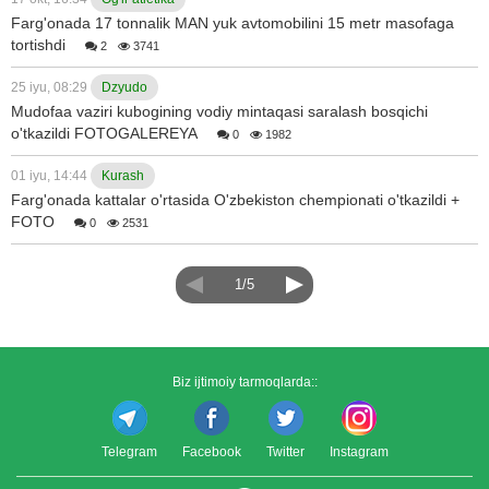
Farg'onada 17 tonnalik MAN yuk avtomobilini 15 metr masofaga
tortishdi
2
3741
25 iyu, 08:29
Dzyudo
Mudofaa vaziri kubogining vodiy mintaqasi saralash bosqichi
o'tkazildi FOTOGALEREYA
0
1982
01 iyu, 14:44
Kurash
Farg'onada kattalar o'rtasida O'zbekiston chempionati o'tkazildi +
FOTO
0
2531
1/5
Biz ijtimoiy tarmoqlarda::
Telegram
Facebook
Twitter
Instagram