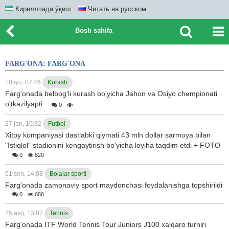
Кириллчада ўқиш
Читать на русском
Bosh sahifa
FARG'ONA:
FARG'ONA
10 iyu, 07:46
Kurash
Farg'onada belbog'li kurash bo'yicha Jahon va Osiyo chempionati
o'tkazilyapti
0
27 jan, 16:32
Futbol
Xitoy kompaniyasi dastlabki qiymati 43 mln dollar sarmoya bilan
"Istiqlol" stadionini kengaytirish bo'yicha loyiha taqdim etdi + FOTO
0
820
01 sen, 14:08
Bolalar sporti
Farg'onada zamonaviy sport maydonchasi foydalanishga topshirildi
0
680
25 avg, 13:07
Tennis
Farg'onada ITF World Tennis Tour Juniors J100 xalqaro turniri