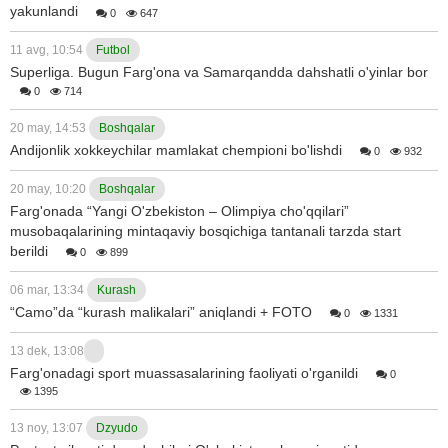
yakunlandi
0
647
11 avg, 10:54
Futbol
Superliga. Bugun Farg'ona va Samarqandda dahshatli o'yinlar bor
0
714
20 may, 14:53
Boshqalar
Andijonlik xokkeychilar mamlakat chempioni bo'lishdi
0
932
20 may, 10:20
Boshqalar
Farg'onada “Yangi O'zbekiston – Olimpiya cho'qqilari”
musobaqalarining mintaqaviy bosqichiga tantanali tarzda start
berildi
0
899
06 mar, 13:34
Kurash
“Camo”da “kurash malikalari” aniqlandi + FOTO
0
1331
13 dek, 13:08
Farg'onadagi sport muassasalarining faoliyati o'rganildi
0
1395
13 noy, 13:07
Dzyudo