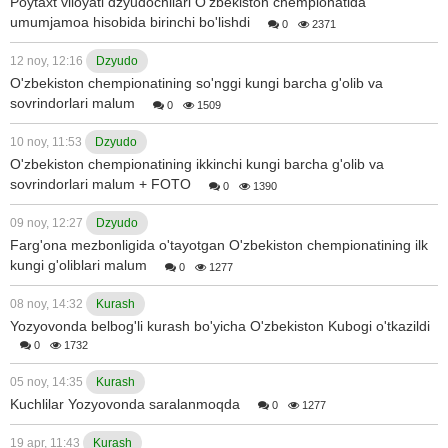
Poytaxt viloyati dzyudochilari O'zbekiston chempionatida
umumjamoa hisobida birinchi bo'lishdi
0
2371
12 noy, 12:16
Dzyudo
O'zbekiston chempionatining so'nggi kungi barcha g'olib va
sovrindorlari malum
0
1509
10 noy, 11:53
Dzyudo
O'zbekiston chempionatining ikkinchi kungi barcha g'olib va
sovrindorlari malum + FOTO
0
1390
09 noy, 12:27
Dzyudo
Farg'ona mezbonligida o'tayotgan O'zbekiston chempionatining ilk
kungi g'oliblari malum
0
1277
08 noy, 14:32
Kurash
Yozyovonda belbog'li kurash bo'yicha O'zbekiston Kubogi o'tkazildi
0
1732
05 noy, 14:35
Kurash
Kuchlilar Yozyovonda saralanmoqda
0
1277
19 apr, 11:43
Kurash