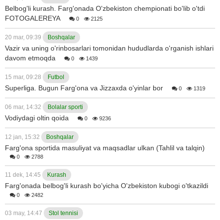
Belbog'li kurash. Farg'onada O'zbekiston chempionati bo'lib o'tdi
FOTOGALEREYA
0
2125
20 mar, 09:39
Boshqalar
Vazir va uning o'rinbosarlari tomonidan hududlarda o'rganish ishlari
davom etmoqda
0
1439
15 mar, 09:28
Futbol
Superliga. Bugun Farg'ona va Jizzaxda o'yinlar bor
0
1319
06 mar, 14:32
Bolalar sporti
Vodiydagi oltin qoida
0
9236
12 jan, 15:32
Boshqalar
Farg'ona sportida masuliyat va maqsadlar ulkan (Tahlil va talqin)
0
2788
11 dek, 14:45
Kurash
Farg'onada belbog'li kurash bo'yicha O'zbekiston kubogi o'tkazildi
0
2482
03 may, 14:47
Stol tennisi