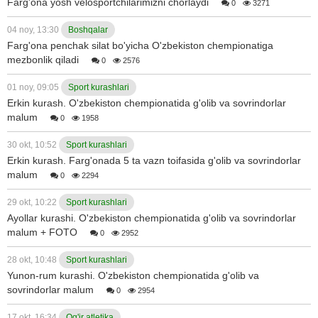
Farg'ona yosh velosportchilarimizni chorlaydi
0
3271
04 noy, 13:30
Boshqalar
Farg'ona penchak silat bo'yicha O'zbekiston chempionatiga
mezbonlik qiladi
0
2576
01 noy, 09:05
Sport kurashlari
Erkin kurash. O'zbekiston chempionatida g'olib va sovrindorlar
malum
0
1958
30 okt, 10:52
Sport kurashlari
Erkin kurash. Farg'onada 5 ta vazn toifasida g'olib va sovrindorlar
malum
0
2294
29 okt, 10:22
Sport kurashlari
Ayollar kurashi. O'zbekiston chempionatida g'olib va sovrindorlar
malum + FOTO
0
2952
28 okt, 10:48
Sport kurashlari
Yunon-rum kurashi. O'zbekiston chempionatida g'olib va
sovrindorlar malum
0
2954
17 okt, 16:34
Og'ir atletika