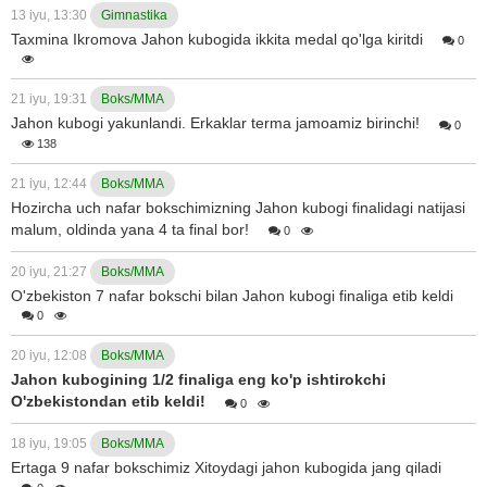
13 iyu, 13:30
Gimnastika
Taxmina Ikromova Jahon kubogida ikkita medal qo'lga kiritdi
0
21 iyu, 19:31
Boks/MMA
Jahon kubogi yakunlandi. Erkaklar terma jamoamiz birinchi!
0
138
21 iyu, 12:44
Boks/MMA
Hozircha uch nafar bokschimizning Jahon kubogi finalidagi natijasi
malum, oldinda yana 4 ta final bor!
0
20 iyu, 21:27
Boks/MMA
O'zbekiston 7 nafar bokschi bilan Jahon kubogi finaliga etib keldi
0
20 iyu, 12:08
Boks/MMA
Jahon kubogining 1/2 finaliga eng ko'p ishtirokchi
O'zbekistondan etib keldi!
0
18 iyu, 19:05
Boks/MMA
Ertaga 9 nafar bokschimiz Xitoydagi jahon kubogida jang qiladi