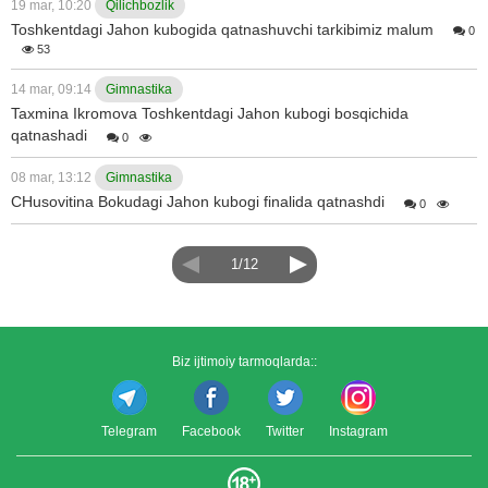
19 mar, 10:20
Qilichbozlik
Toshkentdagi Jahon kubogida qatnashuvchi tarkibimiz malum
0
53
14 mar, 09:14
Gimnastika
Taxmina Ikromova Toshkentdagi Jahon kubogi bosqichida
qatnashadi
0
08 mar, 13:12
Gimnastika
CHusovitina Bokudagi Jahon kubogi finalida qatnashdi
0
1/12
Biz ijtimoiy tarmoqlarda::
Telegram
Facebook
Twitter
Instagram