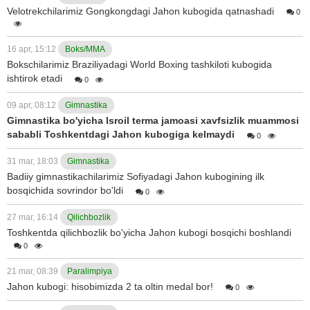
Velotrekchilarimiz Gongkongdagi Jahon kubogida qatnashadi
0
16 apr, 15:12
Boks/MMA
Bokschilarimiz Braziliyadagi World Boxing tashkiloti kubogida
ishtirok etadi
0
09 apr, 08:12
Gimnastika
Gimnastika bo'yicha Isroil terma jamoasi xavfsizlik muammosi
sababli Toshkentdagi Jahon kubogiga kelmaydi
0
31 mar, 18:03
Gimnastika
Badiiy gimnastikachilarimiz Sofiyadagi Jahon kubogining ilk
bosqichida sovrindor bo'ldi
0
27 mar, 16:14
Qilichbozlik
Toshkentda qilichbozlik bo'yicha Jahon kubogi bosqichi boshlandi
0
21 mar, 08:39
Paralimpiya
Jahon kubogi: hisobimizda 2 ta oltin medal bor!
0