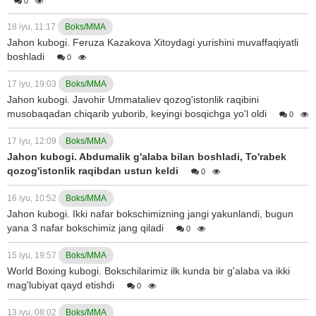
0
18 iyu, 11:17
Boks/MMA
Jahon kubogi. Feruza Kazakova Xitoydagi yurishini muvaffaqiyatli
boshladi
0
17 iyu, 19:03
Boks/MMA
Jahon kubogi. Javohir Ummataliev qozog'istonlik raqibini
musobaqadan chiqarib yuborib, keyingi bosqichga yo'l oldi
0
17 iyu, 12:09
Boks/MMA
Jahon kubogi. Abdumalik g'alaba bilan boshladi, To'rabek
qozog'istonlik raqibdan ustun keldi
0
16 iyu, 10:52
Boks/MMA
Jahon kubogi. Ikki nafar bokschimizning jangi yakunlandi, bugun
yana 3 nafar bokschimiz jang qiladi
0
15 iyu, 19:57
Boks/MMA
World Boxing kubogi. Bokschilarimiz ilk kunda bir g'alaba va ikki
mag'lubiyat qayd etishdi
0
13 iyu, 08:02
Boks/MMA