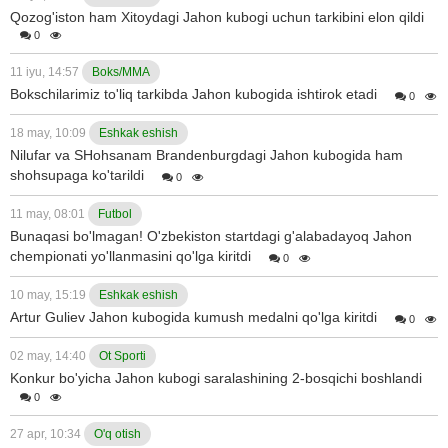
Qozog'iston ham Xitoydagi Jahon kubogi uchun tarkibini elon qildi
0
11 iyu, 14:57
Boks/MMA
Bokschilarimiz to'liq tarkibda Jahon kubogida ishtirok etadi
0
18 may, 10:09
Eshkak eshish
Nilufar va SHohsanam Brandenburgdagi Jahon kubogida ham
shohsupaga ko'tarildi
0
11 may, 08:01
Futbol
Bunaqasi bo'lmagan! O'zbekiston startdagi g'alabadayoq Jahon
chempionati yo'llanmasini qo'lga kiritdi
0
10 may, 15:19
Eshkak eshish
Artur Guliev Jahon kubogida kumush medalni qo'lga kiritdi
0
02 may, 14:40
Ot Sporti
Konkur bo'yicha Jahon kubogi saralashining 2-bosqichi boshlandi
0
27 apr, 10:34
O'q otish