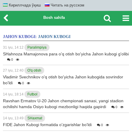
Кириллчада ўқиш
Читать на русском
Bosh sahifa
JAHON KUBOGI:
JAHON KUBOGI
31 iyu, 14:12
Paralimpiya
SHahnoza Mamajonova para o'q otish bo'yicha Jahon kubogi g'olibi
0
27 iyu, 12:40
O'q otish
Vladimir Svechnikov o'q otish bo'yicha Jahon kubogida sovrindor
bo'ldi
0
14 iyu, 18:14
Futbol
Ravshan Ermatov U-20 Jahon chempionati sanasi, yangi stadion
ochilishi hamda Osiyo kubogi mezbonligi haqida gapirdi
0
14 iyu, 13:49
SHaxmat
FIDE Jahon Kubogi formatida o'zgarishlar bo'ldi
0