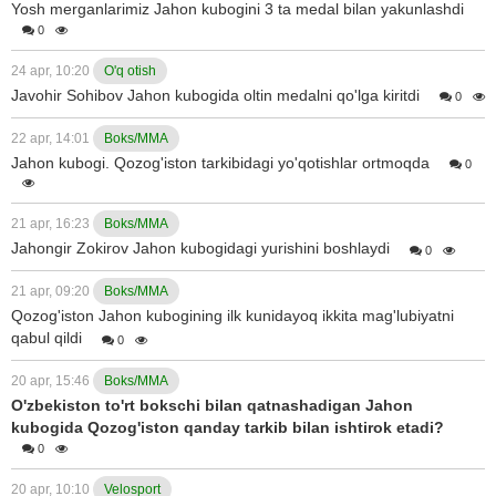
Yosh merganlarimiz Jahon kubogini 3 ta medal bilan yakunlashdi
0
24 apr, 10:20
O'q otish
Javohir Sohibov Jahon kubogida oltin medalni qo'lga kiritdi
0
22 apr, 14:01
Boks/MMA
Jahon kubogi. Qozog'iston tarkibidagi yo'qotishlar ortmoqda
0
21 apr, 16:23
Boks/MMA
Jahongir Zokirov Jahon kubogidagi yurishini boshlaydi
0
21 apr, 09:20
Boks/MMA
Qozog'iston Jahon kubogining ilk kunidayoq ikkita mag'lubiyatni
qabul qildi
0
20 apr, 15:46
Boks/MMA
O'zbekiston to'rt bokschi bilan qatnashadigan Jahon
kubogida Qozog'iston qanday tarkib bilan ishtirok etadi?
0
20 apr, 10:10
Velosport