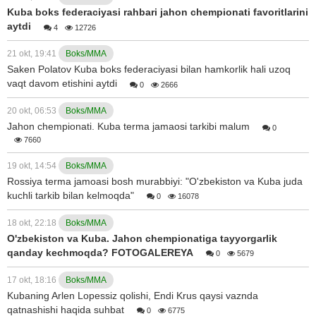
Kuba boks federaciyasi rahbari jahon chempionati favoritlarini
aytdi
4
12726
21 okt, 19:41
Boks/MMA
Saken Polatov Kuba boks federaciyasi bilan hamkorlik hali uzoq
vaqt davom etishini aytdi
0
2666
20 okt, 06:53
Boks/MMA
Jahon chempionati. Kuba terma jamaosi tarkibi malum
0
7660
19 okt, 14:54
Boks/MMA
Rossiya terma jamoasi bosh murabbiyi: "O'zbekiston va Kuba juda
kuchli tarkib bilan kelmoqda"
0
16078
18 okt, 22:18
Boks/MMA
O'zbekiston va Kuba. Jahon chempionatiga tayyorgarlik
qanday kechmoqda? FOTOGALEREYA
0
5679
17 okt, 18:16
Boks/MMA
Kubaning Arlen Lopessiz qolishi, Endi Krus qaysi vaznda
qatnashishi haqida suhbat
0
6775