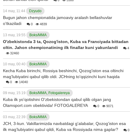
14 may, 11:44
Dzyudo
Bugun jahon chempionatida jamoaviy aralash bellashuvlar
o'tkaziladi
0
4839
13 may, 19:55
Boks/MMA
O'zbekistonda 3 ta, Qozog'iston, Kuba va Franciyada bittadan
oltin. Jahon chempionatining ilk finallar kuni yakunlandi
4
32460
10 may, 00:40
Boks/MMA
Kecha Kuba birinchi, Rossiya beshinchi, Qozog'iston esa oltinchi
mag'lubiyatini qabul qilib oldi. JCHning to'qqizinchi kuni haqida
0
14040
09 may, 15:19
Boks/MMA, Fotogalereya
Kuba ilk yo'qotishini O'zbekistondan qabul qilib olgan jang
Olamsport.com obektivida! FOTOGALEREYA
0
9071
03 may, 22:39
Boks/MMA
JCH, 3-kun. Vakillarimizda navbatdagi g'alabalar, Qozog'iston esa
ilk mag'lubiyatini qabul qildi, Kuba va Rossiyada nima gaplar?
0