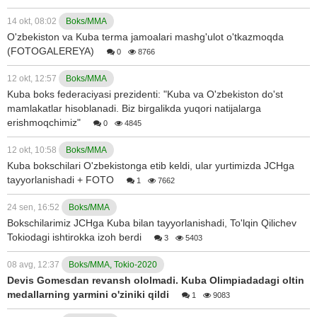
14 okt, 08:02
Boks/MMA
O'zbekiston va Kuba terma jamoalari mashg'ulot o'tkazmoqda
(FOTOGALEREYA)
0
8766
12 okt, 12:57
Boks/MMA
Kuba boks federaciyasi prezidenti: "Kuba va O'zbekiston do'st
mamlakatlar hisoblanadi. Biz birgalikda yuqori natijalarga
erishmoqchimiz"
0
4845
12 okt, 10:58
Boks/MMA
Kuba bokschilari O'zbekistonga etib keldi, ular yurtimizda JCHga
tayyorlanishadi + FOTO
1
7662
24 sen, 16:52
Boks/MMA
Bokschilarimiz JCHga Kuba bilan tayyorlanishadi, To'lqin Qilichev
Tokiodagi ishtirokka izoh berdi
3
5403
08 avg, 12:37
Boks/MMA, Tokio-2020
Devis Gomesdan revansh ololmadi. Kuba Olimpiadadagi oltin
medallarning yarmini o'ziniki qildi
1
9083