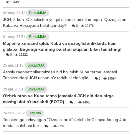
13149
02 may, 23:42
Boks/MMA
JCH, 2-kun. O'zbekiston yo'qotishlarsiz odimlamoqda, Qozog'iston,
Kuba va Rossiyada holat qanday?
0
22178
01 may, 23:51
Boks/MMA
Mujibillo xursand qildi, Kuba va qozog'istonliklarda ham
g'alaba. Bugungi kunning barcha natijalari bilan tanishing!
0
15222
25 apr, 11:18
Boks/MMA
Asosiy raqobatchilarimizdan biri bo'lmish Kuba terma jamoasi
Toshkentdagi JCH uchun o'z tarkibini elon qildi
1
19594
20 apr, 21:11
Boks/MMA
O'zbekiston va Kuba terma jamoalari JCH oldidan birga
mashg'ulot o'tkazishdi (FOTO)
0
14820
24 sen, 09:02
Dzyudo
Toshkentga kelayotgan "Ozodlik oroli" tarkibida Olimpiadaning 4 ta
medali sohibasi bor
0
2731