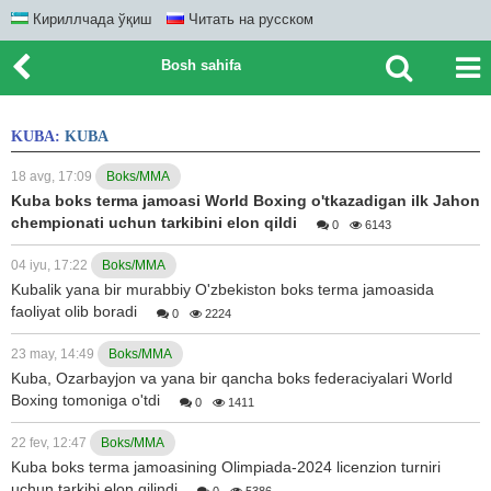
Кириллчада ўқиш
Читать на русском
Bosh sahifa
KUBA:
KUBA
18 avg, 17:09
Boks/MMA
Kuba boks terma jamoasi World Boxing o'tkazadigan ilk Jahon
chempionati uchun tarkibini elon qildi
0
6143
04 iyu, 17:22
Boks/MMA
Kubalik yana bir murabbiy O'zbekiston boks terma jamoasida
faoliyat olib boradi
0
2224
23 may, 14:49
Boks/MMA
Kuba, Ozarbayjon va yana bir qancha boks federaciyalari World
Boxing tomoniga o'tdi
0
1411
22 fev, 12:47
Boks/MMA
Kuba boks terma jamoasining Olimpiada-2024 licenzion turniri
uchun tarkibi elon qilindi
0
5386