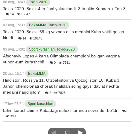
06 avg, 16:43
Tokio-2020
Tokio-2020. Boks. 4 ta final yakunlandi. 3 ta oltin Kubada + Top-3
14
15347
03 avg, 15:33
Boks/MMA, Tokio-2020
Tokio-2020. Boks. -69 kg vaznda oltin medalni Kuba vakili qo'lga
kiritdi
14
10145
03 avg, 14:02
Sport kurashlari, Tokio-2020
Afsonaviy Lopes 4 karra Olimpiada chempioni bo'lgan yagona
yunon-rum kurashchi!
0
7911
20 apr, 15:17
Boks/MMA
Hindiston, Rossiya 11, O'zbekiston va Qozog'iston 10, Kuba 3.
Jahon chempionati chorak finalidan so'ng qaysi davlat nechta
medalni naqd qildi?
2
7828
17 fev, 07:54
Sport kurashlari
Erkin kurashchimiz Kubadagi nufuzli turnirda sovrindor bo'ldi
0
3900
1/2