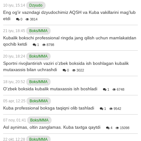
10 iyu, 15:14
Dzyudo
Eng og'ir vazndagi dzyudochimiz AQSH va Kuba vakillarini mag'lub
etdi
0
3814
21 iyu, 18:45
Boks/MMA
Kubalik bokschi professional ringda jang qilish uchun mamlakatdan
qochib ketdi
1
8798
20 iyu, 18:24
Boks/MMA
Sportni rivojlantirish vaziri o'zbek boksida ish boshlagan kubalik
mutaxassis bilan uchrashdi
0
3022
18 iyu, 20:52
Boks/MMA
O'zbek boksida kubalik mutaxassis ish boshladi
1
6748
05 apr, 12:25
Boks/MMA
Kuba professional boksga taqiqni olib tashladi
1
9542
07 noy, 01:41
Boks/MMA
Asl aynimas, oltin zanglamas. Kuba taxtga qaytdi
4
15098
22 okt, 12:28
Boks/MMA