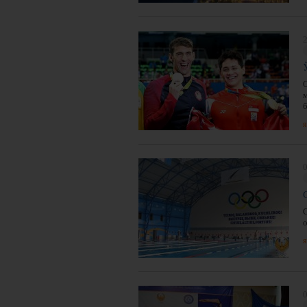
2
О
б
я
0
я
0