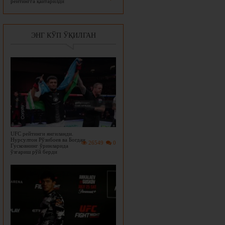
рейтингга қайтарилди
ЭНГ КЎП ЎҚИЛГАН
UFC рейтинги янгиланди.
Нурсултон Рўзибоев ва Богдан
26549
0
Гусковнинг ўринларида
ўзгариш рўй берди