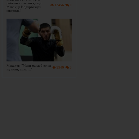
рейтингни эълон қилди.
13456
0
Жавоҳир Нодирбекдан
юқорида!
Махачев: "Мени мағлуб этиш
9946
0
мумкин, аммо…"