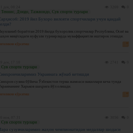
1 дек, 08:24
3269
0
Теннис, Дзюдо, Таэквондо, Сув спорти турлари
Сарҳисоб: 2019 йил Бухоро вилояти спортчилари учун қандай
келди?
Якунланиб бораётган 2019 йилда бухоролик спортчилар Республика, Осиё ва
жаҳон миқёсидаги нуфузли турнирларда муваффақиятли иштирок этишди.
нгиликни кўрсатиш
9 дек, 17:10
2741
0
Сув спорти турлари
Синхрончиларимиз Украинага жўнаб кетишди
Синхрон сузиш бўйича Ўзбекистон терма жамоаси вакиллари кеча тунда
Украинанинг Харьков шаҳрига йўл олишди.
нгиликни кўрсатиш
6 ноя, 07:31
3056
0
Сув спорти турлари
Пара сузувчиларимиз жаҳон чемпионатидан медаллар шодаси