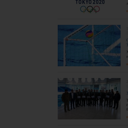
я
1
я
2
я