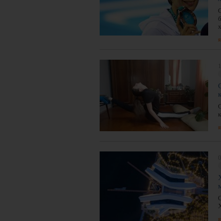
я
1
я
0
я