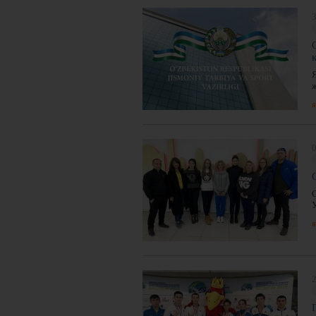
3
я
0
я
2