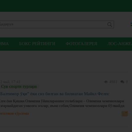
ММА
БОКС РЕЙТИНГИ
ФОТОГАЛЕРЕЯ
ЛОС-АНЖЕЛ
2 май, 17:41
4981
0
Сув спорти турлари
“Балтимор ўқи” ёки сиз билган ва билмаган Майкл Фелпс
Ёзги ёки Қишки Олимпия ўйинларининг ғолиблари – Олимпия чемпионлари
ўзгармайдиган унвонга эгалар, яъни собиқ Олимпия чемпионлари бўлмайди.
нгиликни кўрсатиш