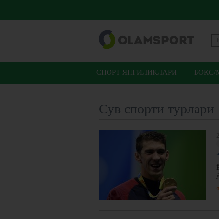
СПОРТ ЯНГИЛИКЛАРИ
БОКС/
Сув спорти турлари
2
я