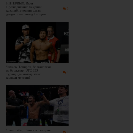
ИНТЕРВЬЮ. Икки
Президентнинг меҳрини
0
қозониб, дуосини олган
дзюдочи — Ришод Собиров
Чимаев, Темиров, Волкановски
ва бошқалар. UFC 333
0
турнирида кимлар жанг
қилиши мумкин?
Яхши хабар! Рамазон Темиров
0