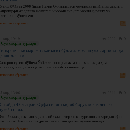
Сузиш бўйича 2008 йилги Пекин Олимпиадаси чемпиони ва Италия давлати
байроқдори Федерика Пеллегрени коронавирусга қарши курашга ўз
хиссасини қўшмоқчи.
нгиликни кўрсатиш
1 апр, 19:19
2932
0
Сув спорти турлари
Синхрончи қизларимиз ҳавзасиз бўлса ҳам машғулотларни канда
қилишмаяпти
Синхрон сузиш бўйича Ўзбекистон терма жамоаси вакиллари ҳам
карантинда ўз уйларида машғулот олиб боришмоқда.
нгиликни кўрсатиш
5 апр, 13:06
3811
0
Сув спорти турлари
Хитойда 42 метрли кўрфаз ичига кириб борувчи илк денгиз
музейи очилди
Олти йиллик режалаштириш, лойиҳалаштириш ва қурилиш ишларидан сўнг
Хитойнинг Тянцзинь шаҳрида илк миллий денгиз музейи очилди.
нгиликни кўрсатиш