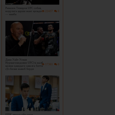
Рамазон Темиров UFC собиқ
юлдузига қарши жанг қилади
22437
0
— манба
Дана Уайт Усман
Нурмагомедовни UFC'га жалб
17361
0
қилиш ҳақидаги саволга битта
сўз билан жавоб берди
FIDE август ойи учун