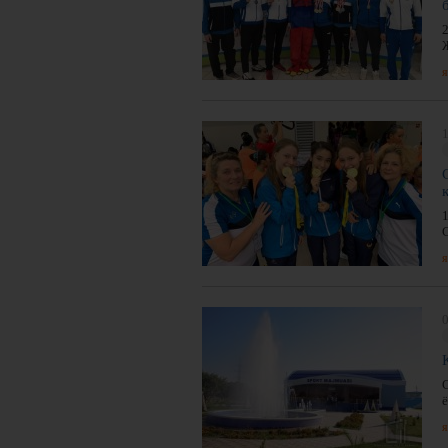
я
1
я
0
я