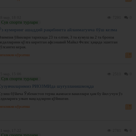
8 мар, 18:02
7291
0
Сув спорти турлари
Ўз кумиринг ашаддий рақибингга айланмагунча бўш келма
лимпия ўйинлари тарихида 23 та олтин, 3 та кумуш ва 2 та бронза
медалларини қўлга киритган афсонавий Майкл Фелпс ҳақида эшитган
ўлсангиз керак.
нгиликни кўрсатиш
5 мар, 15:06
2511
0
Сув спорти турлари
Сузувчиларимиз РИОЗМИда шуғулланишмоқда
Сузиш бўйича Ўзбекистон терма жамоаси вакиллари ҳам бу йил учун ўз
олдиларига улкан мақсадларни қўйишган.
нгиликни кўрсатиш
1 мар, 17:22
2781
0
Сув спорти турлари