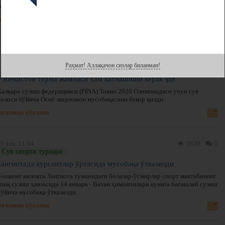
лицензиясини тақдим этувчи Осиё чемпионати бошланмоқда.
нгиликни кўрсатиш
7 фев, 12:48
4967
0
Сув спорти турлари
Раҳмат! Аллақачон сизлар биланман!
Сув полоси бўйича лицензион мусобақа бекор қилинди, унда
Ўзбекистон терма жамоаси ҳам қатнашиши керак эди
Халқаро сузиш федерацияси (FINA) Токио 2020 Олимпиадаси учун сув
полоси бўйича Осиё лицензион мусобақасини бекор қилди.
нгиликни кўрсатиш
0 янв, 11:04
2629
0
Сув спорти турлари
Зангиотада курсантлар ўртасида мусобақа ўтказилди
Тошкент вилояти Зангиота туманидаги болалар-ўсмирлар спорт мактабининг
ёпиқ сузиш ҳавзасида 14 январь - Ватан ҳимоячилари кунига бағишлаб сузиш
бўйича мусобақа ўтказилди.
нгиликни кўрсатиш