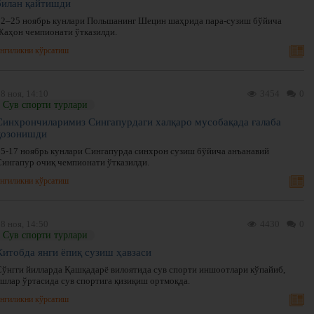
билан қайтишди
22–25 ноябрь кунлари Польшанинг Шецин шаҳрида пара-сузиш бўйича
Жаҳон чемпионати ўтказилди.
нгиликни кўрсатиш
8 ноя, 14:10
3454
0
Сув спорти турлари
Синхрончиларимиз Сингапурдаги халқаро мусобақада ғалаба
қозонишди
15-17 ноябрь кунлари Сингапурда синхрон сузиш бўйича анъанавий
Сингапур очиқ чемпионати ўтказилди.
нгиликни кўрсатиш
8 ноя, 14:50
4430
0
Сув спорти турлари
Китобда янги ёпиқ сузиш ҳавзаси
Сўнгги йилларда Қашқадарё вилоятида сув спорти иншоотлари кўпайиб,
ёшлар ўртасида сув спортига қизиқиш ортмоқда.
нгиликни кўрсатиш