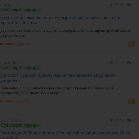
2 май, 21:42
2715
0
Сув спорти турлари
Бутунжаҳон елканли спорт турлари федерациясига янги бош
директор сайланди
Бутунжаҳон елканли спорт турлари федерацияси бош директор этиб Дэвид
Грэм сайланди.
нгиликни кўрсатиш
5 май, 08:06
5787
0
Сув спорти турлари
Сув спорт турлари бўйича жаҳон чемпионати 2022 йилга
кўчирилди
Коронавирус пандемияси сабаб сув спорт турлари бўйича жаҳон
чемпионати 2022 йилга кўчирилди.
нгиликни кўрсатиш
3 апр, 10:01
3849
0
Сув спорти турлари
Олимпиада-2008 чемпиони, Италия байроқдори аукционга 59 та
лот қўйди