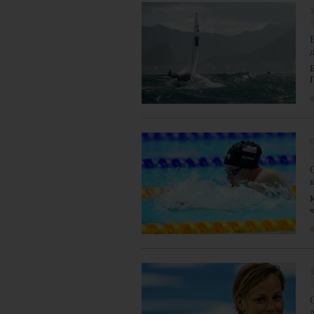
1
я
0
я
1