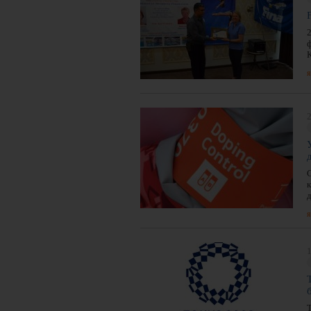
я
2
я
1