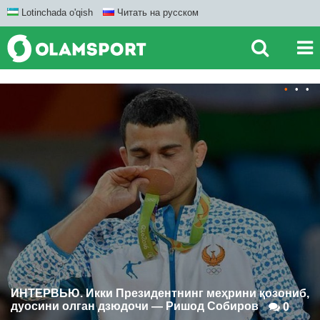
Lotinchada o'qish
Читать на русском
•
•
•
ИНТЕРВЬЮ. Икки Президентнинг меҳрини қозониб,
дуосини олган дзюдочи — Ришод Собиров
0