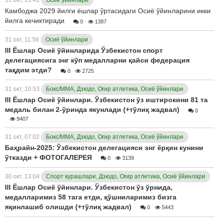
Камбоджа 2029 йилги ёшлар ўртасидаги Осиё ўйинларини икки
йилга кечиктиради
0
1387
31 окт, 11:56
Осиё ўйинлари
III Ёшлар Осиё ўйинларида Ўзбекистон спорт
делегациясига энг кўп медалларни қайси федерация
тақдим этди?
0
2725
31 окт, 10:53
Бокс/ММА, Дзюдо, Оғир атлетика, Осиё ўйинлари
III Ёшлар Осиё ўйинлари. Ўзбекистон ўз иштирокини 81 та
медаль билан 2-ўринда якунлади (+тўлиқ жадвал)
0
9407
31 окт, 07:02
Бокс/ММА, Дзюдо, Оғир атлетика, Осиё ўйинлари
Баҳрайн-2025: Ўзбекистон делегацияси энг ёрқин кунини
ўтказди + ФОТОГАЛЕРЕЯ
0
3139
30 окт, 13:04
Спорт курашлари, Дзюдо, Оғир атлетика, Осиё ўйинлари
III Ёшлар Осиё ўйинлари. Ўзбекистон ўз ўрнида,
медалларимиз 58 тага етди, қўшниларимиз бизга
яқинлашиб олишди (+тўлиқ жадвал)
0
5443