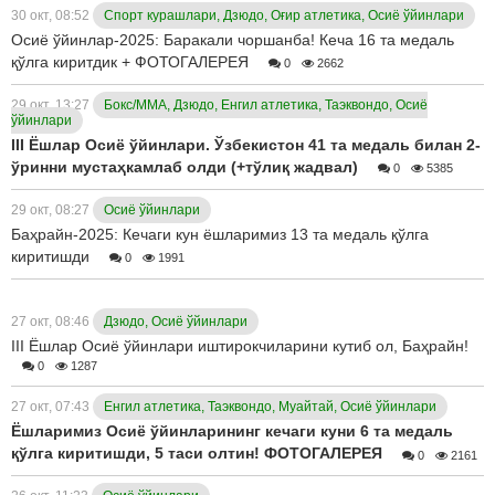
30 окт, 08:52
Спорт курашлари, Дзюдо, Оғир атлетика, Осиё ўйинлари
Осиё ўйинлар-2025: Баракали чоршанба! Кеча 16 та медаль
қўлга киритдик + ФОТОГАЛЕРЕЯ
0
2662
29 окт, 13:27
Бокс/ММА, Дзюдо, Енгил атлетика, Таэквондо, Осиё
ўйинлари
III Ёшлар Осиё ўйинлари. Ўзбекистон 41 та медаль билан 2-
ўринни мустаҳкамлаб олди (+тўлиқ жадвал)
0
5385
29 окт, 08:27
Осиё ўйинлари
Баҳрайн-2025: Кечаги кун ёшларимиз 13 та медаль қўлга
киритишди
0
1991
27 окт, 08:46
Дзюдо, Осиё ўйинлари
III Ёшлар Осиё ўйинлари иштирокчиларини кутиб ол, Баҳрайн!
0
1287
27 окт, 07:43
Енгил атлетика, Таэквондо, Муайтай, Осиё ўйинлари
Ёшларимиз Осиё ўйинларининг кечаги куни 6 та медаль
қўлга киритишди, 5 таси олтин! ФОТОГАЛЕРЕЯ
0
2161