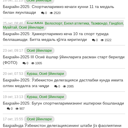
26 окт, 11:23
Осиё ўйинлари
Баҳрайн-2025: Спортчиларимиз кечаги кунни 11 та медаль
билан якунлашди
0
2520
25 окт, 08:46
Бокс/ММА, Велоспорт, Енгил атлетика, Таэквондо, Гандбол,
Муайтай, Осиё ўйинлари
Баҳрайн-2025: Ҳамюртларимиз кеча 10 та спорт турида
беллашишди. Битта медаль қўлга киритилди
0
1522
23 окт, 09:17
Осиё ўйинлари
Баҳрайн-2025 III Осиё ёшлар ўйинларига расман старт берилди
(ФОТО)
0
1005
20 окт, 07:53
Кураш, Осиё ўйинлари
Баҳрайн-2025: Ўзбекистон делегацияси дастлабки кунда иккита
олтин медалга эга чиқди
0
2085
19 окт, 13:13
Кураш, Осиё ўйинлари
Баҳрайн-2025: Бугун спортчиларимизнинг иштироки бошланади
0
907
17 окт, 15:55
Осиё ўйинлари
Баҳрайнда Ўзбекистон делегациясининг штаби ўз фаолиятини