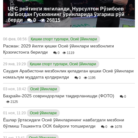
UFC рейтинги янгиланди. Нурсултон Рўзибоев
ва Богдан Гусковнинг ўринларида ўзгариш рўй
берди
0
26815
06 фев, 08:56
Қишки спорт турлари, Осиё ўйинлари
Расман: 2029 йилги қишки Осиё ўйинлари мезбонлиги
Қозоғистонга берилди
0
1119
29 янв, 19:29
Қишки спорт турлари, Осиё ўйинлари
Саудия Арабистони мезбонлик қиладиган қишки Осиё ўйинлари
номаълум муддатга қолдирилди
0
1195
03 ноя, 18:42
Осиё ўйинлари
Баҳрайн-2025 совриндорлари тақдирланишди (ФОТО)
0
2125
01 ноя, 11:20
Осиё ўйинлари
Ёшлар ўртасидаги Осиё ўйинларининг навбатдаги мезбони
бўлмиш Тошкентга OOК байроғи топширилди
0
1078
31 окт, 13:41
Осиё ўйинлари