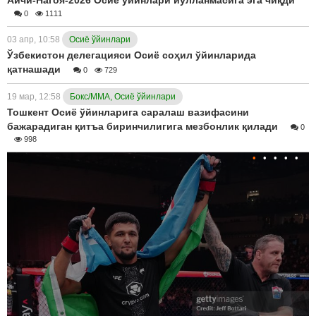
Аичи-Нагоя-2026 Осиё ўйинлари йўлланмасига эга чиқди
0
1111
03 апр, 10:58
Осиё ўйинлари
Ўзбекистон делегацияси Осиё соҳил ўйинларида
қатнашади
0
729
19 мар, 12:58
Бокс/ММА, Осиё ўйинлари
Тошкент Осиё ўйинларига саралаш вазифасини
бажарадиган қитъа биринчилигига мезбонлик қилади
0
998
•
•
•
•
•