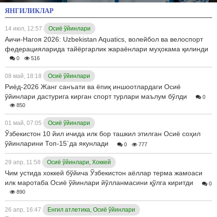
ЯНГИЛИКЛАР
14 июл, 12:57
Осиё ўйинлари
Аичи-Нагоя 2026: Uzbekistan Aquatics, волейбол ва велоспорт
федерацияларида тайёргарлик жараёнлари муҳокама қилинди
0
516
08 май, 18:18
Осиё ўйинлари
Риёд-2026 Жанг санъати ва ёпиқ иншоотлардаги Осиё
ўйинлари дастурига кирган спорт турлари маълум бўлди
0
850
01 май, 07:05
Осиё ўйинлари
Ўзбекистон 10 йил ичида илк бор ташкил этилган Осиё соҳил
ўйинларини Топ-15`да якунлади
0
777
29 апр, 11:58
Осиё ўйинлари, Хоккей
Чим устида хоккей бўйича Ўзбекистон аёллар терма жамоаси
илк маротаба Осиё ўйинлари йўлланмасини қўлга киритди
0
890
26 апр, 16:47
Енгил атлетика, Осиё ўйинлари