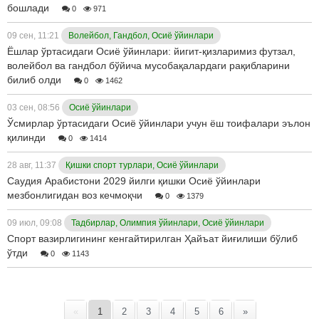
бошлади
0
971
09 сен, 11:21
Волейбол, Гандбол, Осиё ўйинлари
Ёшлар ўртасидаги Осиё ўйинлари: йигит-қизларимиз футзал,
волейбол ва гандбол бўйича мусобақалардаги рақибларини
билиб олди
0
1462
03 сен, 08:56
Осиё ўйинлари
Ўсмирлар ўртасидаги Осиё ўйинлари учун ёш тоифалари эълон
қилинди
0
1414
28 авг, 11:37
Қишки спорт турлари, Осиё ўйинлари
Саудия Арабистони 2029 йилги қишки Осиё ўйинлари
мезбонлигидан воз кечмоқчи
0
1379
09 июл, 09:08
Тадбирлар, Олимпия ўйинлари, Осиё ўйинлари
Спорт вазирлигининг кенгайтирилган Ҳайъат йиғилиши бўлиб
ўтди
0
1143
«
1
2
3
4
5
6
»