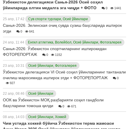
Ўзбекистон делегацияси Санья-2026 Осиё соҳил
ўйинларида олтин медалга эга чиқди + ФОТО
0
1441
25 апр, 17:42
Сув спорти турлари, Осиё ўйинлари
Санья-2026. Зелинская очиқ сувда сузиш баҳсларида иштирок
этди
0
641
24 апр, 11:44
Енгил атлетика, Волейбол, Осиё ўйинлари, Фотогалерея
Санья-2026: Ўзбекистон спортчиларнинг иштирокидан
ФОТОРЕПОРТАЖ
0
1152
23 апр, 10:31
Осиё ўйинлари, Фотогалерея
Ўзбекистон делегацияси VI Осиё соҳил ўйинларининг тантанали
очилиш маросимида иштирок этди + ФОТОРЕПОРТАЖ
0
927
22 апр, 08:46
Осиё ўйинлари
ООК ва Ўзбекистон МОҚ раҳбарияти соҳил гандболи
баҳсларини томоша қилди
0
671
08 апр, 14:03
Осиё ўйинлари, Хоккей
Чим устида хоккей бўйича Ўзбекистон терма жамоаси