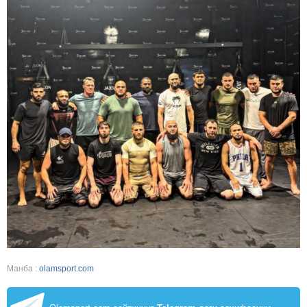
Манба :
olamsport.com