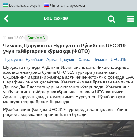
Lotinchada o'qish
Читать на русском
Бош саҳифа
11 авг 13:00
Бокс/ММА
Чимаев, Царукян ва Нурсултон Рўзибоев UFC 319
учун тайёргарлик кўрмоқда (ФОТО)
Нурсултон Рўзибоев
Арман Царукян
Хамзат Чимаев
UFC 319
Шу ҳафта якунида АҚШнинг Иллинойс штати, Чикаго шаҳрида
аралаш яккакураш бўйича UFC 319 турнири ўтказилади.
Оқшомнинг марказий жангида асли чеченистонлик, ҳозирда БАА
шарафини ҳимоя қилаётган Хамзат Чимаев ўрта вазн чемпиони
Дрикюс Дю Плессига қарши октагонга кўтарилади. Хамзатнинг
ушбу жангига тайёргарлик кўришида таниқли UFC жангчиси
Арман Царукян ҳамда ҳамюртимиз Нурсултон Рўзибоев ҳам
машғулотларда ёрдам бермоқда.
Рўзибоевнинг ўзи ҳам UFC 319 турнирида жанг қилади. Унинг
рақиби америкалик Брайан Баттл бўлади.