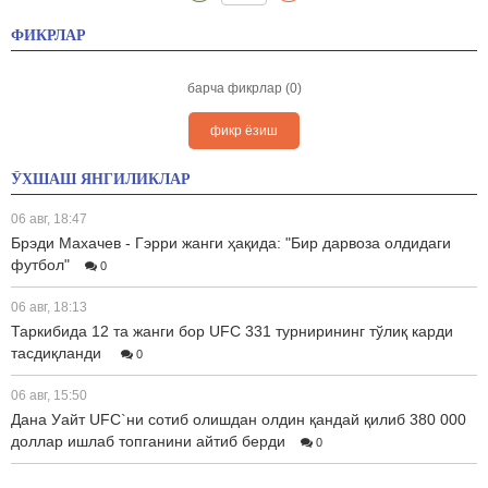
ФИКРЛАР
барча фикрлар (0)
фикр ёзиш
ЎХШАШ ЯНГИЛИКЛАР
06 авг, 18:47
Брэди Махачев - Гэрри жанги ҳақида: "Бир дарвоза олдидаги
футбол"
0
06 авг, 18:13
Таркибида 12 та жанги бор UFC 331 турнирининг тўлиқ карди
тасдиқланди
0
06 авг, 15:50
Дана Уайт UFC`ни сотиб олишдан олдин қандай қилиб 380 000
доллар ишлаб топганини айтиб берди
0