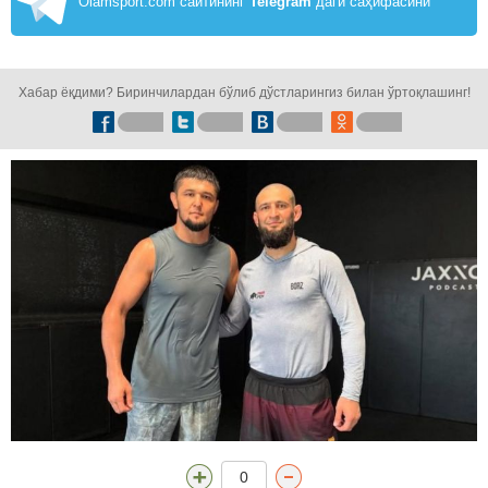
Olamsport.com сайтининг
Telegram
даги саҳифасини
кузатинг!
Хабар ёқдими? Биринчилардан бўлиб дўстларингиз билан ўртоқлашинг!
0