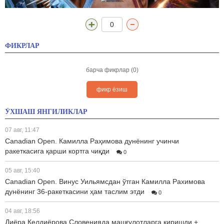
0
ФИКРЛАР
барча фикрлар (0)
фикр ёзиш
ЎХШАШ ЯНГИЛИКЛАР
07 авг, 11:47
Canadian Open. Камилла Раҳимова дунёнинг учинчи
ракеткасига қарши кортга чиқди
0
05 авг, 15:40
Canadian Open. Винус Уильямсдан ўтган Камилла Рахимова
дунёнинг 36-ракеткасини ҳам таслим этди
0
04 авг, 18:56
Диёра Келдиёрова Словенияда машғулотларга киришди +