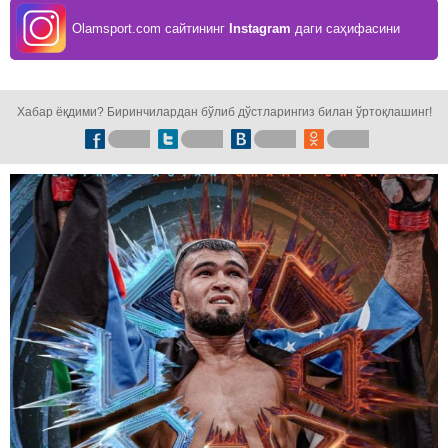
Olamsport.com сайтининг
Instagram
даги саҳифасини
кузатинг!
Хабар ёқдими? Биринчилардан бўлиб дўстларингиз билан ўртоқлашинг!