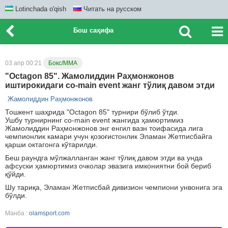
Lotinchada o'qish
Читать на русском
Бош саҳифа
03 апр 00:21
Бокс/ММА
"Octagon 85". Жамолиддин Раҳмонжонов
иштирокидаги co-main event жанг тўлиқ давом этди
Жамолиддин Раҳмонжонов
Тошкент шаҳрида "Octagon 85" турнири бўлиб ўтди.
Ушбу турнирнинг co-main event жангида ҳамюртимиз
Жамолиддин Раҳмонжонов энг енгил вазн тоифасида лига
чемпионлик камари учун қозоғистонлик Эламан Жетписбайга
қарши октагонга кўтарилди.
Беш раундга мўлжалланган жанг тўлиқ давом этди ва унда
афсуски ҳамюртимиз очколар эвазига имкониятни бой бериб
қўйди.
Шу тариқа, Эламан Жетписбай дивизион чемпиони унвонига эга
бўлди.
Манба :
olamsport.com