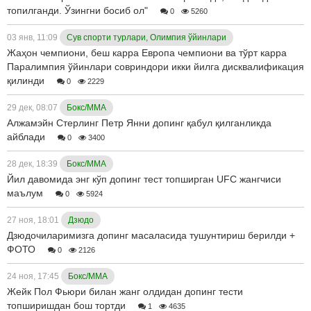
топилганди. Ўзингни босиб ол"
0
5260
03 янв, 11:09
Сув спорти турлари, Олимпия ўйинлари
Жаҳон чемпиони, беш карра Европа чемпиони ва тўрт карра
Паралимпия ўйинлари совриндори икки йилга дисквалификация
қилинди
0
2229
29 дек, 08:07
Бокс/ММА
Алжамэйн Стерлинг Петр Янни допинг қабул қилганликда
айблади
0
3400
28 дек, 18:39
Бокс/ММА
Йил давомида энг кўп допинг тест топширган UFC жангчиси
маълум
0
5924
27 ноя, 18:01
Дзюдо
Дзюдочиларимизга допинг масаласида тушунтириш берилди +
ФОТО
0
2126
24 ноя, 17:45
Бокс/ММА
Жейк Пол Фьюри билан жанг олдидан допинг тести
топширишдан бош тортди
1
4635