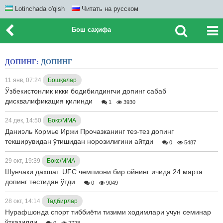
Lotinchada o'qish
Читать на русском
Бош саҳифа
ДОПИНГ:
ДОПИНГ
11 янв, 07:24
Бошқалар
Ўзбекистонлик икки бодибилдингчи допинг сабаб
дисквалификация қилинди
1
3930
24 дек, 14:50
Бокс/ММА
Даниэль Кормье Иржи Прочазканинг тез-тез допинг
текширувидан ўтишидан норозилигини айтди
0
5487
29 окт, 19:39
Бокс/ММА
Шунчаки дахшат. UFC чемпиони бир ойнинг ичида 24 марта
допинг тестидан ўтди
0
9049
28 окт, 14:14
Тадбирлар
Нурафшонда спорт тиббиёти тизими ходимлари учун семинар
ўтказилди
0
2728