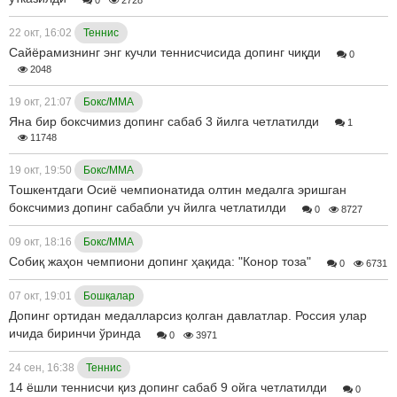
22 окт, 16:02
Теннис
Сайёрамизнинг энг кучли теннисчисида допинг чиқди
0
2048
19 окт, 21:07
Бокс/ММА
Яна бир боксчимиз допинг сабаб 3 йилга четлатилди
1
11748
19 окт, 19:50
Бокс/ММА
Тошкентдаги Осиё чемпионатида олтин медалга эришган
боксчимиз допинг сабабли уч йилга четлатилди
0
8727
09 окт, 18:16
Бокс/ММА
Собиқ жаҳон чемпиони допинг ҳақида: "Конор тоза"
0
6731
07 окт, 19:01
Бошқалар
Допинг ортидан медалларсиз қолган давлатлар. Россия улар
ичида биринчи ўринда
0
3971
24 сен, 16:38
Теннис
14 ёшли теннисчи қиз допинг сабаб 9 ойга четлатилди
0