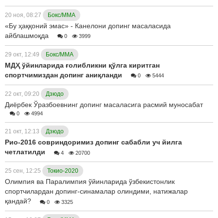
20 ноя, 08:27
Бокс/ММА
«Бу ҳаққоний эмас» - Канелони допинг масаласида
айблашмоқда
0
3999
29 окт, 12:49
Бокс/ММА
МДҲ ўйинларида ғолибликни қўлга киритган
спортчимиздан допинг аниқланди
0
5444
22 окт, 09:20
Дзюдо
Диёрбек Ўразбоевнинг допинг масаласига расмий муносабат
0
4994
21 окт, 12:13
Дзюдо
Рио-2016 совриндоримиз допинг сабабли уч йилга
четлатилди
4
20700
25 сен, 12:25
Токио-2020
Олимпия ва Паралимпия ўйинларида ўзбекистонлик
спортчилардан допинг-синамалар олиндими, натижалар
қандай?
0
3325