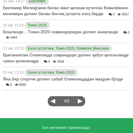
15 сен, 19:27
Бокс/ММА
Бектемир Мелиқўзиев билан жанг қилиши кутилган Ковалёвнинг
менежери допинг билан боғлиқ ҳолатга изоҳ берди
0
4557
16 авг, 15:14
Токио-2020
Бошланди... Токио-2020 совриндоридан допинг аниқланди
0
4484
13 авг, 18:20
Енгил атлетика, Токио-2020, Олимпия ўйинлари
Британиялик Олимпиада совриндори допинг қабул қилганликда
гумон қилинмоқда
0
3936
03 авг, 15:53
Енгил атлетика, Токио-2020
Яна бир спортчи допинг сабаб Олимпиададан маҳрум бўлди
0
8680
4/9
Биз ижтимоий тармоқларда::