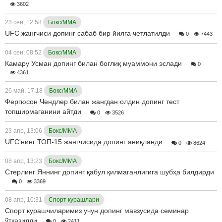
3602
23 сен, 12:58
Бокс/ММА
UFC жангчиси допинг сабаб бир йилга четлатилди
0
7443
04 сен, 08:52
Бокс/ММА
Камару Усман допинг билан боғлиқ муаммони эслади
0
4361
26 май, 17:18
Бокс/ММА
Фергюсон Чендлер билан жангдан олдин допинг тест
топширмаганини айтди
0
3526
23 апр, 13:06
Бокс/ММА
UFC'нинг ТОП-15 жангчисида допинг аниқланди
0
8624
08 апр, 13:23
Бокс/ММА
Стерлинг Яннинг допинг қабул қилмаганлигига шубҳа билдирди
0
3369
08 апр, 10:31
Спорт курашлари
Спорт курашчиларимиз учун допинг мавзусида семинар
ўтказилди
0
2411