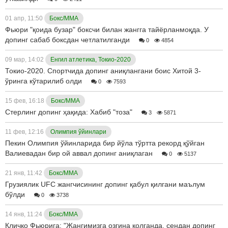
01 апр, 11:50
Бокс/ММА
Фьюри "қоида бузар" боксчи билан жангга тайёрланмоқда. У
допинг сабаб боксдан четлатилганди
0
4854
09 мар, 14:02
Енгил атлетика, Токио-2020
Токио-2020. Спортчида допинг аниқлангани боис Хитой 3-
ўринга кўтарилиб олди
0
7593
15 фев, 16:18
Бокс/ММА
Стерлинг допинг ҳақида: Хабиб "тоза"
3
5871
11 фев, 12:16
Олимпия ўйинлари
Пекин Олимпия ўйинларида бир йўла тўртта рекорд қўйган
Валиевадaн бир ой аввал допинг аниқлаган
0
5137
21 янв, 11:42
Бокс/ММА
Грузиялик UFC жангчисининг допинг қабул қилгани маълум
бўлди
0
3738
14 янв, 11:24
Бокс/ММА
Кличко Фьюрига: "Жангимизга озгина қолганда, сендан допинг