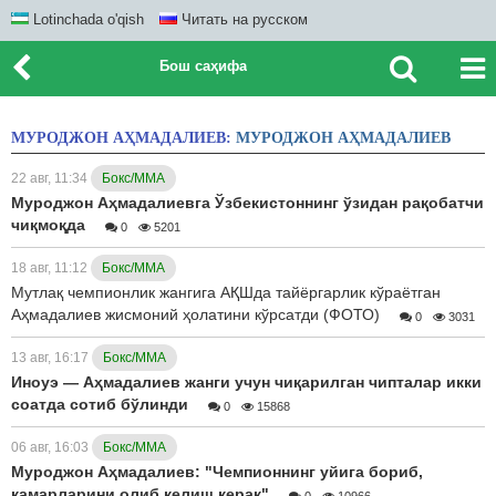
Lotinchada o'qish
Читать на русском
Бош саҳифа
МУРОДЖОН АҲМАДАЛИЕВ:
МУРОДЖОН АҲМАДАЛИЕВ
22 авг, 11:34
Бокс/ММА
Муроджон Аҳмадалиевга Ўзбекистоннинг ўзидан рақобатчи
чиқмоқда
0
5201
18 авг, 11:12
Бокс/ММА
Мутлақ чемпионлик жангига АҚШда тайёргарлик кўраётган
Аҳмадалиев жисмоний ҳолатини кўрсатди (ФОТО)
0
3031
13 авг, 16:17
Бокс/ММА
Иноуэ — Аҳмадалиев жанги учун чиқарилган чипталар икки
соатда сотиб бўлинди
0
15868
06 авг, 16:03
Бокс/ММА
Муроджон Аҳмадалиев: "Чемпионнинг уйига бориб,
камарларини олиб келиш керак"
0
10966