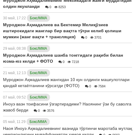
Муроджон Аҳмадалиевнинг Мексикадаги жанги муддатидан
олдин якунланди
0
8253
30 май, 17:22
Бокс/ММА
Муроджон Аҳмадалиев ва Бектемир Мелиқўзиев
иштирокидаги жанглар бир вақтга тўғри келиб қолиши
мумкин (жанг вақти + трансляция)
0
3701
29 май, 08:38
Бокс/ММА
Муроджон Аҳмадалиев шанба тонггидаги рақиби билан
юзма-юз келди + ФОТО
0
7218
21 май, 12:13
Бокс/ММА
Муроджон Аҳмадалиев жангидан 10 кун олдинги машғулотлари
қандай кетаётганини кўрсатди (ФОТО)
0
7584
07 май, 09:52
Бокс/ММА
Иноуэ вазн тоифасини ўзгартирадими? Наоянинг ўзи бу саволга
жавоб берди
0
3576
05 май, 11:29
Бокс/ММА
Наоя Иноуэ Аҳмадалиевнинг вазнида тўртинчи маротаба мутлақ
чемпионлигини муваффақиятли ҳимоя қилди
0
9660