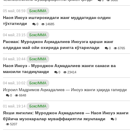
05 май, 08:59
Бокс/ММА
Наоя Иноуэ иштирокидаги жанг муддатидан олдин
тўхтатилди
0
14685
04 май, 23:15
Бокс/ММА
Расман: Муроджон Аҳмадалиев Иноуэга қарши жанг
олдидан май ойи охирида рингга кўтарилади
0
6765
04 май, 10:44
Бокс/ММА
Наоя Иноуэ - Муроджон Аҳмадалиев жанги санаси ва
манзили тасдиқланди
0
23414
04 май, 10:02
Бокс/ММА
Исроил Мадримов Аҳмадалиев — Иноуэ жанги ҳақида гапирди
0
6648
01 май, 19:14
Бокс/ММА
Яхши янгилик: Муроджон Аҳмадалиев — Наоя Иноуэ жанги
бўйича музокаралар муваффақиятли якунланди
0
5207