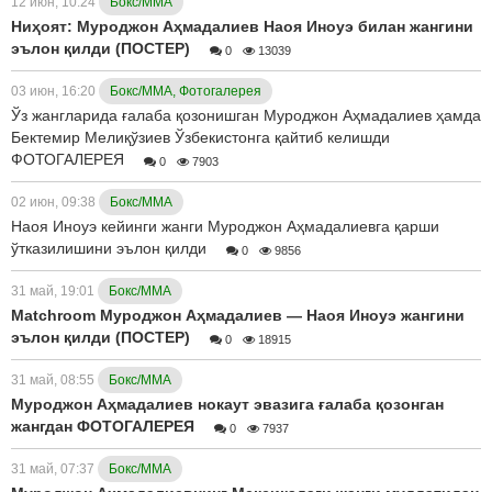
12 июн, 10:24
Бокс/ММА
Ниҳоят: Муроджон Аҳмадалиев Наоя Иноуэ билан жангини
эълон қилди (ПОСТЕР)
0
13039
03 июн, 16:20
Бокс/ММА, Фотогалерея
Ўз жангларида ғалаба қозонишган Муроджон Аҳмадалиев ҳамда
Бектемир Мелиқўзиев Ўзбекистонга қайтиб келишди
ФОТОГАЛЕРЕЯ
0
7903
02 июн, 09:38
Бокс/ММА
Наоя Иноуэ кейинги жанги Муроджон Аҳмадалиевга қарши
ўтказилишини эълон қилди
0
9856
31 май, 19:01
Бокс/ММА
Matchroom Муроджон Аҳмадалиев — Наоя Иноуэ жангини
эълон қилди (ПОСТЕР)
0
18915
31 май, 08:55
Бокс/ММА
Муроджон Аҳмадалиев нокаут эвазига ғалаба қозонган
жангдан ФОТОГАЛЕРЕЯ
0
7937
31 май, 07:37
Бокс/ММА