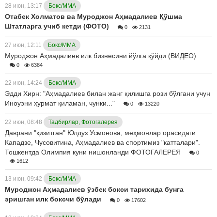
28 июн, 13:17
Бокс/ММА
Отабек Холматов ва Муроджон Аҳмадалиев Қўшма
Штатларга учиб кетди (ФОТО)
0
2131
27 июн, 12:11
Бокс/ММА
Муроджон Аҳмадалиев илк бизнесини йўлга қўйди (ВИДЕО)
0
6384
22 июн, 14:24
Бокс/ММА
Эдди Хирн: "Аҳмадалиев билан жанг қилишга рози бўлгани учун
Иноуэни ҳурмат қиламан, чунки..."
0
13220
22 июн, 08:48
Тадбирлар, Фотогалерея
Даврани "қизитган" Юлдуз Усмонова, меҳмонлар орасидаги
Кападзе, Чусовитина, Аҳмадалиев ва спортимиз "катталари".
Тошкентда Олимпия куни нишонланди ФОТОГАЛЕРЕЯ
0
1612
13 июн, 09:42
Бокс/ММА
Муроджон Аҳмадалиев ўзбек бокси тарихида бунга
эришган илк боксчи бўлади
0
17602