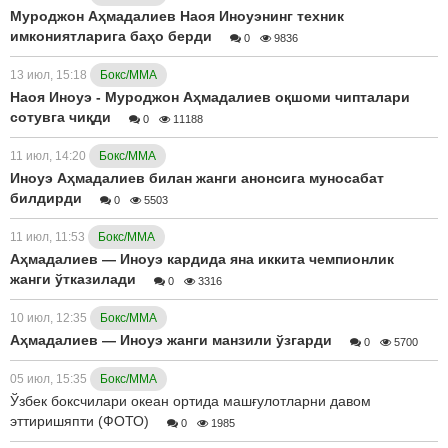
Муроджон Аҳмадалиев Наоя Иноуэнинг техник
имкониятларига баҳо берди
0
9836
13 июл, 15:18
Бокс/ММА
Наоя Иноуэ - Муроджон Аҳмадалиев оқшоми чипталари
сотувга чиқди
0
11188
11 июл, 14:20
Бокс/ММА
Иноуэ Аҳмадалиев билан жанги анонсига муносабат
билдирди
0
5503
11 июл, 11:53
Бокс/ММА
Аҳмадалиев — Иноуэ кардида яна иккита чемпионлик
жанги ўтказилади
0
3316
10 июл, 12:35
Бокс/ММА
Аҳмадалиев — Иноуэ жанги манзили ўзгарди
0
5700
05 июл, 15:35
Бокс/ММА
Ўзбек боксчилари океан ортида машғулотларни давом
эттиришяпти (ФОТО)
0
1985