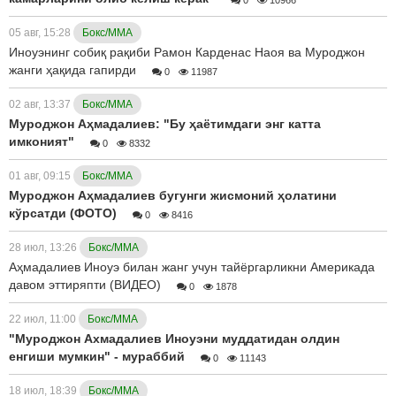
05 авг, 15:28
Бокс/ММА
Иноуэнинг собиқ рақиби Рамон Карденас Наоя ва Муроджон
жанги ҳақида гапирди
0
11987
02 авг, 13:37
Бокс/ММА
Муроджон Аҳмадалиев: "Бу ҳаётимдаги энг катта
имконият"
0
8332
01 авг, 09:15
Бокс/ММА
Муроджон Аҳмадалиев бугунги жисмоний ҳолатини
кўрсатди (ФОТО)
0
8416
28 июл, 13:26
Бокс/ММА
Аҳмадалиев Иноуэ билан жанг учун тайёргарликни Америкада
давом эттиряпти (ВИДЕО)
0
1878
22 июл, 11:00
Бокс/ММА
"Муроджон Ахмадалиев Иноуэни муддатидан олдин
енгиши мумкин" - мураббий
0
11143
18 июл, 18:39
Бокс/ММА