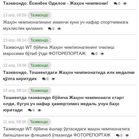
Таэквондо. Ёсинбек Одилов - Жаҳон чемпиони!
0
13 апр, 08:56
Таэквондо
Жаҳон чемпионатининг иккинчи куни уч нафар спортчимизга
мухлислик қиламиз
0
13 апр, 08:14
Таэквондо
Таэквондо WТ бўйича Жаҳон чемпионатининг очилиш
маросими бўлиб ўтди ФОТОРЕПОРТАЖ
0
12 апр, 19:58
Таэквондо
Таэквондо. Тошкентдаги Жаҳон чемпионатида илк медални
қўлга киритдик
0
12 апр, 09:18
Таэквондо
Тошкентда таэквондо бўйича Жаҳон чемпионати старт
олди, бугун уч нафар ҳамюртимиз медаль учун баҳс
юритади
0
11 апр, 09:38
Таэквондо
Таэквондо WT бўйича ёшлар ўртасидаги жаҳон чемпионатига
бағишланган флешмоб ўтказилди ФОТОРЕПОРТАЖ
0