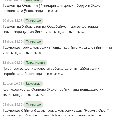
Тошкентда Олимпия ўйинларига лицензия берувчи Жаҳон
чемпионати ўтказилади
0
20 фев, 12:27
Таэквондо
Тошкентда Ўзбекистон ва Озарбайжон таэквондо терма
жамоалари қўшма йиғин ўтказмоқда
0
245
14 фев, 18:50
Таэквондо
Таэквондо терма жамоамиз Тошкентда ўқув-машғулот йиғинини
ўтказмоқда
0
586
12 фев, 08:35
Паралимпия
Пара таэквондо: халқаро мусобақалар учун тайёргарлик
жараёнлари бошланди
0
284
11 фев, 16:53
Таэквондо
Қосимхожиев ва Осипова Жаҳон рейтингида пешқадамлик
қилишмоқда
0
952
04 фев, 15:39
Таэквондо
Таэквондо бўйича ёшлар терма жамоамиз ҳам "Fujayra Open"
халқаро мусобақасида муваффақиятли иштирок этди
0