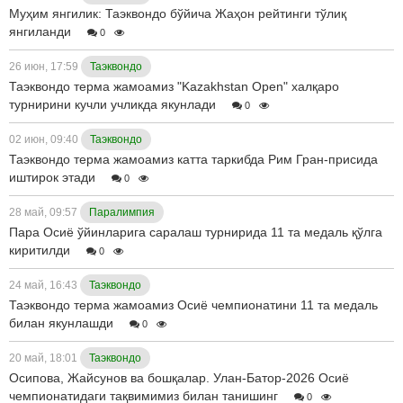
Муҳим янгилик: Таэквондо бўйича Жаҳон рейтинги тўлиқ
янгиланди
0
26 июн, 17:59
Таэквондо
Таэквондо терма жамоамиз "Kazakhstan Open" халқаро
турнирини кучли учликда якунлади
0
02 июн, 09:40
Таэквондо
Таэквондо терма жамоамиз катта таркибда Рим Гран-присида
иштирок этади
0
28 май, 09:57
Паралимпия
Пара Осиё ўйинларига саралаш турнирида 11 та медаль қўлга
киритилди
0
24 май, 16:43
Таэквондо
Таэквондо терма жамоамиз Осиё чемпионатини 11 та медаль
билан якунлашди
0
20 май, 18:01
Таэквондо
Осипова, Жайсунов ва бошқалар. Улан-Батор-2026 Осиё
чемпионатидаги тақвимимиз билан танишинг
0