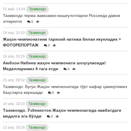
01 май, 13:44
Таэквондо
Таэквондо терма жамоамиз машғулотларни Россияда давом
эттиряпти
0
18 апр, 10:10
Таэквондо
Жаҳон чемпионатини тарихий натижа билан якунладик +
ФОТОРЕПОРТАЖ
0
16 апр, 20:29
Таэквондо
Аюбхон Набиев жаҳон чемпионати шоҳсупасида!
Медалларимиз 4 тага етди
0
15 апр, 08:52
Таэквондо
Таэквондо. Бугун Жаҳон чемпионатида тўрт нафар ҳамюртимиз
баҳсларга киришади
0
14 апр, 18:33
Таэквондо
Таэквондо. Ўзбекистон Жаҳон чемпионатида навбатдаги
медалга эга бўлди
0
13 апр, 18:26
Таэквондо