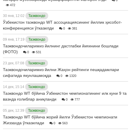
472
30 янв, 12:02
Таэквондо
Ўзбекистон таэквондо WТ ассоциациясининг йиллик ҳисобот-
конференцияси ўтказилди
0
381
09 янв, 17:19
Таэквондо
Таэквондочиларимиз йилнинг дастлабки йиғинини бошлади
(ФОТО)
0
531
23 дек, 07:08
Таэквондо
Таэквондочиларимиз йилни Жаҳон рейтинги пешқадамлари
сифатида якунлашмоқда
0
1320
14 дек, 15:14
Таэквондо
Таэквондо WТ бўйича Ўзбекистон чемпионатининг илк куни 9 та
вазнда ғолиблар аниқланди
0
777
05 дек, 12:39
Таэквондо
Таэквондо WT бўйича жорий йилги Ўзбекистон чемпионати
Жиззахда ўтказилади
0
563