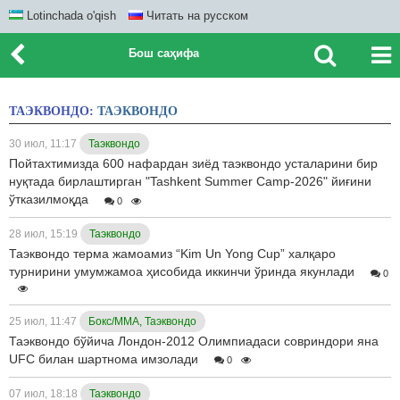
Lotinchada o'qish
Читать на русском
Бош саҳифа
ТАЭКВОНДО:
ТАЭКВОНДО
30 июл, 11:17
Таэквондо
Пойтахтимизда 600 нафардан зиёд таэквондо усталарини бир
нуқтада бирлаштирган "Tashkent Summer Camp-2026" йиғини
ўтказилмоқда
0
28 июл, 15:19
Таэквондо
Таэквондо терма жамоамиз “Kim Un Yong Cup” халқаро
турнирини умумжамоа ҳисобида иккинчи ўринда якунлади
0
25 июл, 11:47
Бокс/ММА, Таэквондо
Таэквондо бўйича Лондон-2012 Олимпиадаси совриндори яна
UFC билан шартнома имзолади
0
07 июл, 18:18
Таэквондо