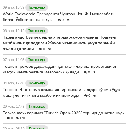
09 апр, 15:39
Таэквондо
World Taekwondo Президенти Чунгвон Чои ЖЧ муносабати
билан Ўзбекистонга келди
0
08 апр, 19:12
Таэквондо
Таэквондо бўйича ёшлар терма жамоамизнинг Тошкент
мезбонлик қиладиган Жаҳон чемпионати учун таркиби
эълон қилинди
0
07 апр, 14:05
Таэквондо
Тошкент рекорд даражадаги қатнашчилар иштирок этадиган
Жаҳон чемпионатига мезбонлик қилади
0
04 апр, 17:40
Таэквондо
Тошкент 4 та терма жамоа иштирокидаги халқаро қўшма ўқув-
машғулот йиғинига мезбонлик қилмоқда
0
29 мар, 17:48
Таэквондо
Таэквондочиларимиз "Turkish Open-2026" турнирида қатнашади
0
120
20 мар, 08:30
Таэквондо